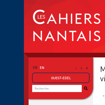
M
FR
EN
A
A
A
v
OUEST-EDEL