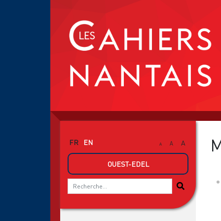
M
FR
EN
A
A
A
OUEST-EDEL