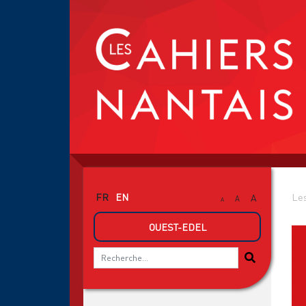
FR
EN
Les
A
A
A
OUEST-EDEL