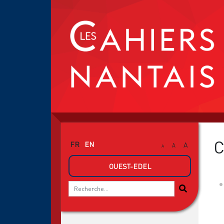
C
FR
EN
A
A
A
OUEST-EDEL