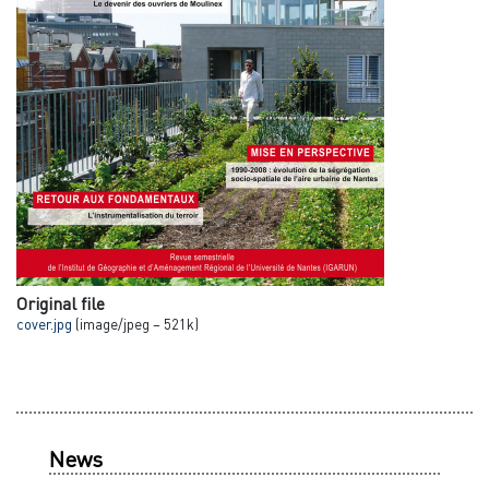
Original file
cover.jpg
(image/jpeg – 521k)
News