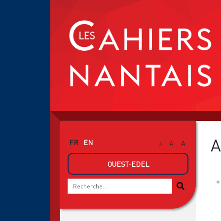
A
FR
EN
A
A
A
OUEST-EDEL