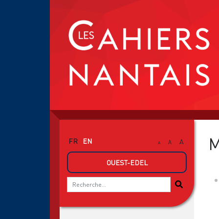
M
FR
EN
A
A
A
OUEST-EDEL