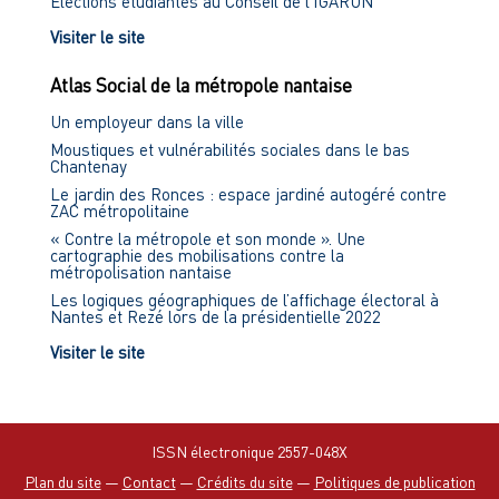
Élections étudiantes au Conseil de l'IGARUN
Visiter le site
Atlas Social de la métropole nantaise
Un employeur dans la ville
Moustiques et vulnérabilités sociales dans le bas
Chantenay
Le jardin des Ronces : espace jardiné autogéré contre
ZAC métropolitaine
« Contre la métropole et son monde ». Une
cartographie des mobilisations contre la
métropolisation nantaise
Les logiques géographiques de l’affichage électoral à
Nantes et Rezé lors de la présidentielle 2022
Visiter le site
ISSN électronique 2557-048X
Plan du site
—
Contact
—
Crédits du site
—
Politiques de publication