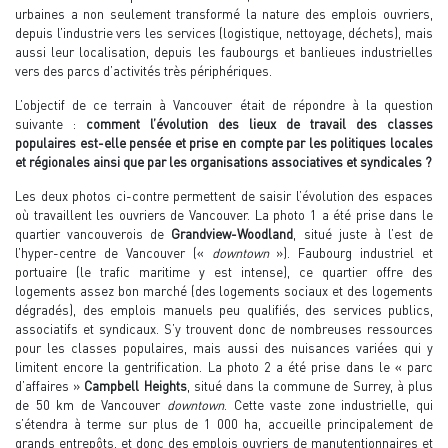
urbaines a non seulement transformé la nature des emplois ouvriers,
depuis l’industrie vers les services (logistique, nettoyage, déchets), mais
aussi leur localisation, depuis les faubourgs et banlieues industrielles
vers des parcs d’activités très périphériques.
L’objectif de ce terrain à Vancouver était de répondre à la question
suivante :
comment l’évolution des lieux de travail des classes
populaires est-elle pensée et prise en compte par les politiques locales
et régionales ainsi que par les organisations associatives et syndicales ?
Les deux photos ci-contre permettent de saisir l’évolution des espaces
où travaillent les ouvriers de Vancouver. La photo 1 a été prise dans le
quartier vancouverois de
Grandview-Woodland
, situé juste à l’est de
l’hyper-centre de Vancouver («
downtown
»). Faubourg industriel et
portuaire (le trafic maritime y est intense), ce quartier offre des
logements assez bon marché (des logements sociaux et des logements
dégradés), des emplois manuels peu qualifiés, des services publics,
associatifs et syndicaux. S’y trouvent donc de nombreuses ressources
pour les classes populaires, mais aussi des nuisances variées qui y
limitent encore la gentrification. La photo 2 a été prise dans le « parc
d’affaires »
Campbell Heights
, situé dans la commune de Surrey, à plus
de 50 km de Vancouver
downtown
. Cette vaste zone industrielle, qui
s’étendra à terme sur plus de 1 000 ha, accueille principalement de
grands entrepôts, et donc des emplois ouvriers de manutentionnaires et