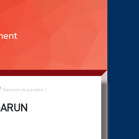
Viennent de paraître !
’IGARUN