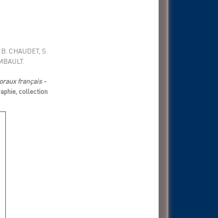
, B. CHAUDET, S.
IMBAULT.
toraux français -
phie, collection