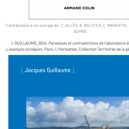
Contributions à cet ouvrage de : C. ALLÈS, A. BALTZER, C. MARGETIC,
QUINIO.
J. GUILLAUME, 2024.
Paradoxes et contradictions de l’abondance é
L’exemple norvégien,
Paris, L'Harmattan, Collection Territoires de la g