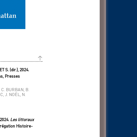
. (dir.), 2024.
as, Presses
 , C. BURBAN, B.
C, J. NOËL, N.
2024.
Les littoraux
égation Histoire-