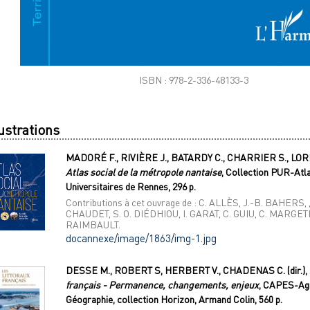
ISBN : 978-2-336-48133-3
lustrations
MADORÉ F., RIVIÈRE J., BATARDY C., CHARRIER S., LORET S
Atlas social de la métropole nantaise
, Collection PUR-Atl
Universitaires de Rennes, 296 p.
Contributions à cet ouvrage de : C. ALLÈS, J.-B. BAHERS,
CHAUDET, S. O. DIÉDHIOU, I. GARAT, C. GUIU, C. MARGETI
RAIMBAULT.
docannexe/image/1863/img-1.jpg
DESSE M., ROBERT S, HERBERT V., CHADENAS C. (dir.), 
français - Permanence, changements, enjeux
, CAPES-Agr
Géographie, collection Horizon, Armand Colin, 560 p.