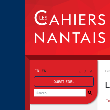
FR
EN
Les
A
A
A
OUEST-EDEL
L
Te