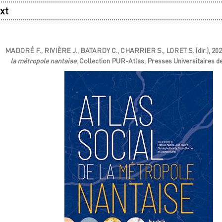
xt
MADORÉ F., RIVIÈRE J., BATARDY C., CHARRIER S., LORET S. (dir.), 202
la métropole nantaise
, Collection PUR-Atlas, Presses Universitaires d