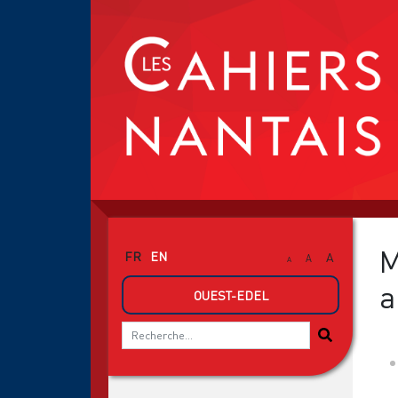
M
FR
EN
A
A
A
a
OUEST-EDEL