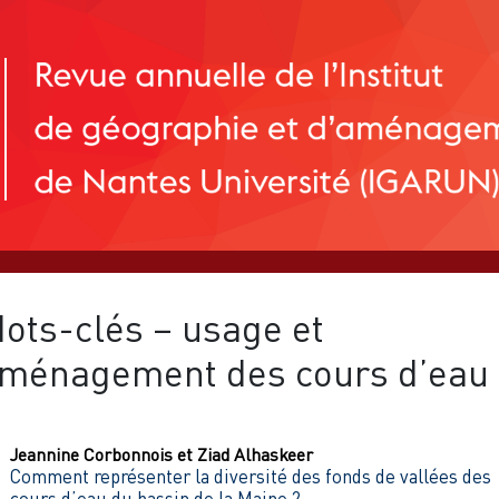
ots-clés – usage et
ménagement des cours d’eau
Jeannine
Corbonnois
et
Ziad
Alhaskeer
Comment représenter la diversité des fonds de vallées des
cours d’eau du bassin de la Maine ?