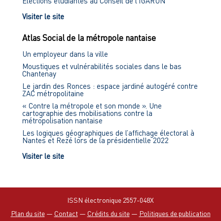
Élections étudiantes au Conseil de l'IGARUN
Visiter le site
Atlas Social de la métropole nantaise
Un employeur dans la ville
Moustiques et vulnérabilités sociales dans le bas
Chantenay
Le jardin des Ronces : espace jardiné autogéré contre
ZAC métropolitaine
« Contre la métropole et son monde ». Une
cartographie des mobilisations contre la
métropolisation nantaise
Les logiques géographiques de l’affichage électoral à
Nantes et Rezé lors de la présidentielle 2022
Visiter le site
ISSN électronique 2557-048X
Plan du site
—
Contact
—
Crédits du site
—
Politiques de publication