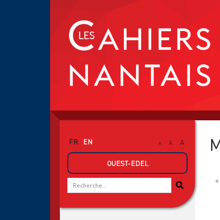
M
FR
EN
A
A
A
OUEST-EDEL