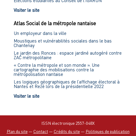
Élections étudiantes au Conseil de l'IGARUN
Visiter le site
Atlas Social de la métropole nantaise
Un employeur dans la ville
Moustiques et vulnérabilités sociales dans le bas
Chantenay
Le jardin des Ronces : espace jardiné autogéré contre
ZAC métropolitaine
« Contre la métropole et son monde ». Une
cartographie des mobilisations contre la
métropolisation nantaise
Les logiques géographiques de l’affichage électoral à
Nantes et Rezé lors de la présidentielle 2022
Visiter le site
ISSN électronique 2557-048X
Plan du site
—
Contact
—
Crédits du site
—
Politiques de publication