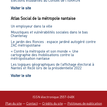
Élections étudiantes au Conseil de l'IGARUN
Visiter le site
Atlas Social de la métropole nantaise
Un employeur dans la ville
Moustiques et vulnérabilités sociales dans le bas
Chantenay
Le jardin des Ronces : espace jardiné autogéré contre
ZAC métropolitaine
« Contre la métropole et son monde ». Une
cartographie des mobilisations contre la
métropolisation nantaise
Les logiques géographiques de l’affichage électoral à
Nantes et Rezé lors de la présidentielle 2022
Visiter le site
ISSN électronique 2557-048X
Plan du site
—
Contact
—
Crédits du site
—
Politiques de publication