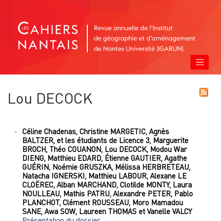
Lou
DECOCK
Céline
Chadenas
,
Christine
MARGETIC
,
Agnès
BALTZER
,
et les étudiants de Licence
3
,
Marguerite
BROCH
,
Théo
COUANON
,
Lou
DECOCK
,
Modou War
DIENG
,
Matthieu
EDARD
,
Étienne
GAUTIER
,
Agathe
GUÉRIN
,
Noémie
GRUSZKA
,
Mélissa
HERBRETEAU
,
Natacha
IGNERSKI
,
Matthieu
LABOUR
,
Alexane LE
CLOËREC
,
Alban
MARCHAND
,
Clotilde
MONTY
,
Laura
NOULLEAU
,
Mathis
PATRU
,
Alexandre
PETER
,
Pablo
PLANCHOT
,
Clément
ROUSSEAU
,
Moro Mamadou
SANE
,
Awa
SOW
,
Laureen
THOMAS
et
Vanelle
VALCY
Présentation du dossier