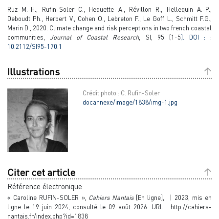
Ruz M.-H., Rufin-Soler C., Hequette A., Révillon R., Hellequin A.-P.,
Deboudt Ph., Herbert V., Cohen O., Lebreton F., Le Goff L., Schmitt F.G.,
Marin D., 2020. Climate change and risk perceptions in two french coastal
communities,
Journal of Coastal Research
, SI, 95 (1-5
). DOI : :
10.2112/SI95-170.1
Illustrations
Crédit photo : C. Rufin-Soler
docannexe/image/1838/img-1.jpg
Citer cet article
Référence électronique
« Caroline RUFIN-SOLER »,
Cahiers Nantais
[En ligne], | 2023, mis en
ligne le 19 juin 2024, consulté le 09 août 2026. URL : http://cahiers-
nantais.fr/index.php?id=1838