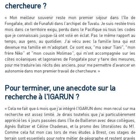
chercheure ?
« Mon meilleur souvenir reste mon premier séjour dans l'île de
Fongafale, atoll de Funafuti dans l'archipel de Tuvalu. Je suis restée trois
mois dans ce territoire exigu, perdu dans le Pacifique où tous les codes
que je connaissais jusque-là ont volé en éclat. Pas le même rapport au
temps, aux gens, au quotidien. J'ai vécu avec la famille Iona qui est
devenue ma famille en m'adoptant. Ce sont eux, " ma sœur Tiani ", " mon
frère Niko " et " mon cousin Molimao ", qui m'ont accompagnée sur les
côtes océaniques et lagonaires de Fongafale pour y faire des mesures,
pour me traduire les récits des anciens, pour me permettre d'avancer en
autonomie dans mon premier travail de chercheure. »
Pour terminer, une anecdote sur la
recherche à l'IGARUN ?
« Cela ne fait que 4 mois que j'ai intégré l'IGARUN donc mon recul sur ma
recherche est assez limité. Je dirais toutefois que j'ai particulièrement
apprécié les 4 jours passées dans l'île de Bailleron avec deux collègues,
Agnès Baltzer et Céline Chadenas, et la promo des littoralistes du M1.
Comme cela fut mon cas lors de mes études à Brest, ces stages de
terrain sont essentiels pour notre métier de géographe et restent gravés