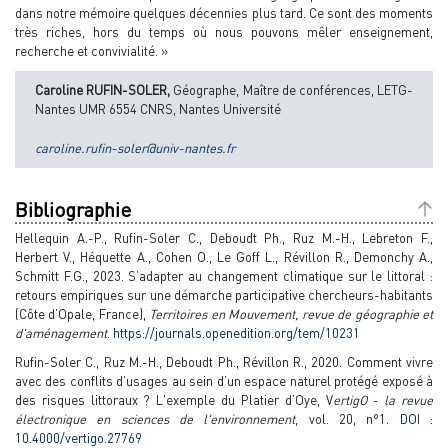
dans notre mémoire quelques décennies plus tard. Ce sont des moments
très riches, hors du temps où nous pouvons mêler enseignement,
recherche et convivialité. »
Caroline RUFIN-SOLER,
Géographe, Maître de conférences, LETG-
Nantes UMR 6554 CNRS, Nantes Université
caroline.rufin-soler@univ-nantes.fr
Bibliographie
Hellequin A.-P., Rufin-Soler C., Deboudt Ph., Ruz M.-H., Lebreton F.,
Herbert V., Héquette A., Cohen O., Le Goff L., Révillon R., Demonchy A.,
Schmitt F.G., 2023. S’adapter au changement climatique sur le littoral :
retours empiriques sur une démarche participative chercheurs-habitants
(Côte d’Opale, France),
Territoires en Mouvement, revue de géographie et
d'aménagement
.
https://journals.openedition.org/tem/10231
Rufin-Soler C., Ruz M.-H., Deboudt Ph., Révillon R., 2020. Comment vivre
avec des conflits d’usages au sein d’un espace naturel protégé exposé à
des risques littoraux ? L'exemple du Platier d’Oye, V
ertigO - la revue
électronique en sciences de l'environnement
, vol. 20, n°1.
DOI :
10.4000/vertigo.27769