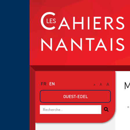
M
FR
EN
A
A
A
OUEST-EDEL