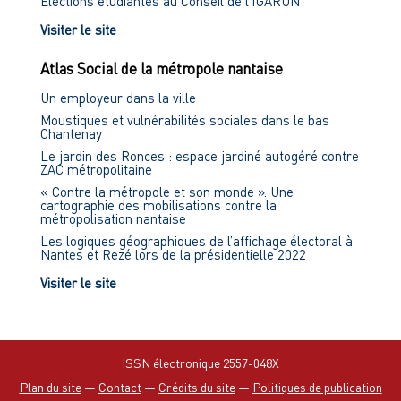
Élections étudiantes au Conseil de l'IGARUN
Visiter le site
Atlas Social de la métropole nantaise
Un employeur dans la ville
Moustiques et vulnérabilités sociales dans le bas
Chantenay
Le jardin des Ronces : espace jardiné autogéré contre
ZAC métropolitaine
« Contre la métropole et son monde ». Une
cartographie des mobilisations contre la
métropolisation nantaise
Les logiques géographiques de l’affichage électoral à
Nantes et Rezé lors de la présidentielle 2022
Visiter le site
ISSN électronique 2557-048X
Plan du site
—
Contact
—
Crédits du site
—
Politiques de publication