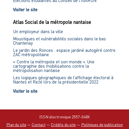
Élections étudiantes au Conseil de l'IGARUN
Visiter le site
Atlas Social de la métropole nantaise
Un employeur dans la ville
Moustiques et vulnérabilités sociales dans le bas
Chantenay
Le jardin des Ronces : espace jardiné autogéré contre
ZAC métropolitaine
« Contre la métropole et son monde ». Une
cartographie des mobilisations contre la
métropolisation nantaise
Les logiques géographiques de l’affichage électoral à
Nantes et Rezé lors de la présidentielle 2022
Visiter le site
ISSN électronique 2557-048X
Plan du site
—
Contact
—
Crédits du site
—
Politiques de publication