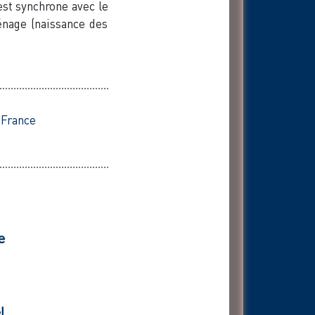
est synchrone avec le
énage (naissance des
,
France
e
l