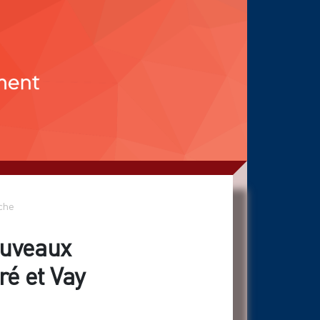
che
ouveaux
é et Vay