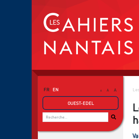
FR
EN
Les
A
A
A
OUEST-EDEL
L
h
Va