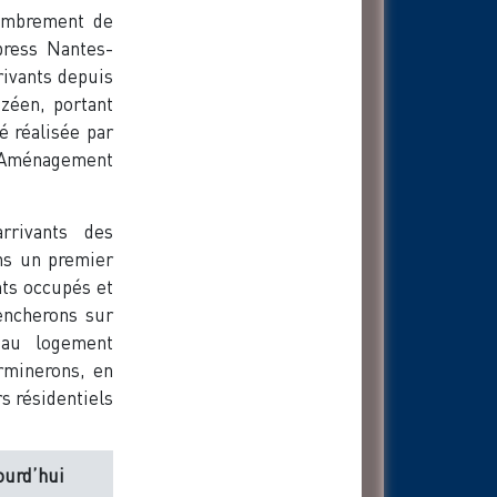
combrement de
xpress Nantes-
rivants depuis
ozéen, portant
 réalisée par
l Aménagement
rrivants des
ns un premier
nts occupés et
encherons sur
e au logement
erminerons, en
s résidentiels
ourd’hui