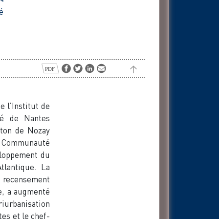
é
 l’Institut de
té de Nantes
anton de Nozay
la Communauté
eloppement du
tlantique. La
 recensement
se, a augmenté
riurbanisation
es et le chef-