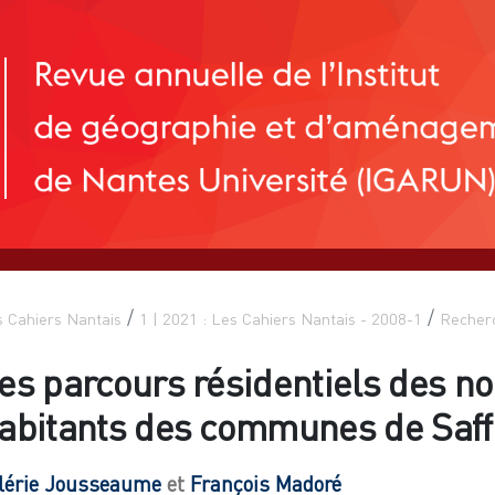
 Cahiers Nantais
1 | 2021 : Les Cahiers Nantais - 2008-1
Recher
es parcours résidentiels des n
abitants des communes de Saffr
lérie
Jousseaume
et
François
Madoré