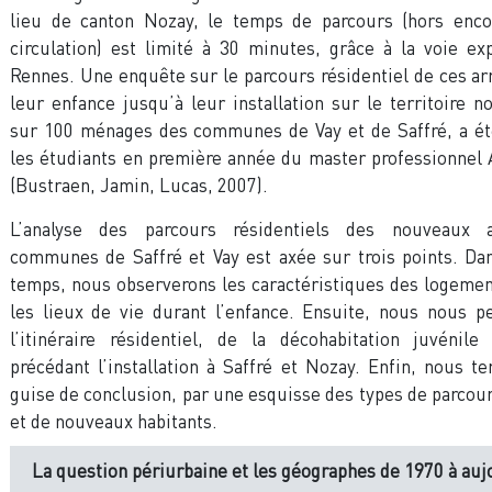
lieu de canton Nozay, le temps de parcours (hors en
circulation) est limité à 30 minutes, grâce à la voie e
Rennes. Une enquête sur le parcours résidentiel de ces ar
leur enfance jusqu’à leur installation sur le territoire n
sur 100 ménages des communes de Vay et de Saffré, a été
les étudiants en première année du master professionne
(Bustraen, Jamin, Lucas, 2007).
L’analyse des parcours résidentiels des nouveaux a
communes de Saffré et Vay est axée sur trois points. Da
temps, nous observerons les caractéristiques des logeme
les lieux de vie durant l’enfance. Ensuite, nous nous p
l’itinéraire résidentiel, de la décohabitation juvénil
précédant l’installation à Saffré et Nozay. Enfin, nous t
guise de conclusion, par une esquisse des types de parcour
et de nouveaux habitants.
La question périurbaine et les géographes de 1970 à auj