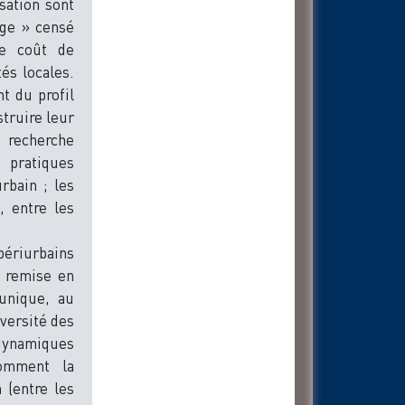
sation sont
age » censé
 le coût de
tés locales.
t du profil
truire leur
 recherche
 pratiques
urbain ; les
, entre les
 périurbains
a remise en
unique, au
iversité des
 dynamiques
comment la
 (entre les