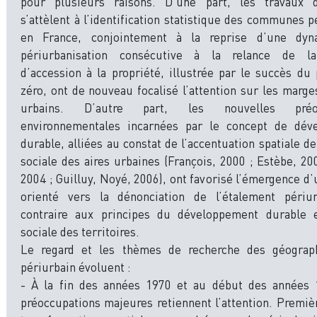
pour plusieurs raisons. D’une part, les travaux 
s’attèlent à l’identification statistique des communes p
en France, conjointement à la reprise d’une dy
périurbanisation consécutive à la relance de la
d’accession à la propriété, illustrée par le succès du 
zéro, ont de nouveau focalisé l’attention sur les marge
urbains. D’autre part, les nouvelles préoc
environnementales incarnées par le concept de dév
durable, alliées au constat de l’accentuation spatiale de
sociale des aires urbaines (François, 2000 ; Estèbe, 200
2004 ; Guilluy, Noyé, 2006), ont favorisé l’émergence d’
orienté vers la dénonciation de l’étalement périur
contraire aux principes du développement durable e
sociale des territoires.
Le regard et les thèmes de recherche des géograp
périurbain évoluent :
- À la fin des années 1970 et au début des années 
préoccupations majeures retiennent l’attention. Premiè