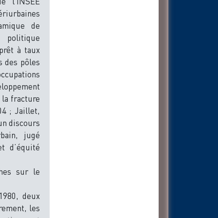
de l’INSEE
ériurbaines
namique de
 politique
prêt à taux
s des pôles
cupations
eloppement
 la fracture
4 ; Jaillet,
un discours
bain, jugé
t d’équité
hes sur le
1980, deux
rement, les