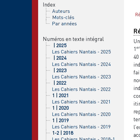
Index
Auteurs
R
Mots-clés
Par années
R
Numéros en texte intégral
Un
| 2025
er
1
Les Cahiers Nantais - 2025
40
| 2024
Les Cahiers Nantais - 2024
in
| 2023
fa
Les Cahiers Nantais - 2023
no
| 2022
in
Les Cahiers Nantais - 2022
1 | 2021
co
Les Cahiers Nantais - 2021
it
1 | 2020
re
Les Cahiers Nantais - 2020
te
1 | 2019
Les Cahiers Nantais - 2019
l’
1-2 | 2018
ac
Les Cahiers Nantais - 2018-1