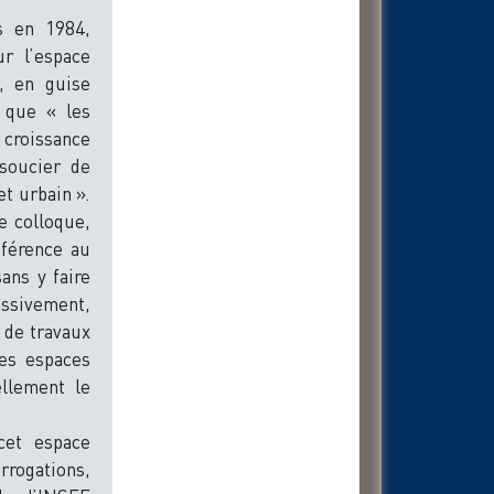
s en 1984,
r l’espace
r, en guise
r que « les
 croissance
 soucier de
et urbain ».
e colloque,
éférence au
ans y faire
essivement,
 de travaux
les espaces
ellement le
cet espace
rrogations,