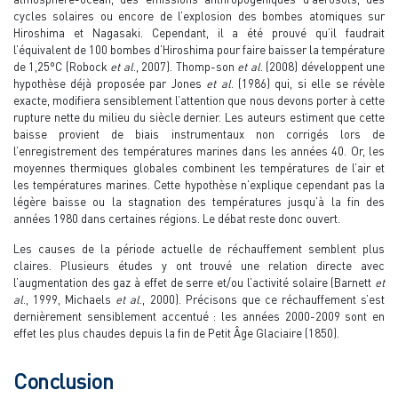
cycles solaires ou encore de l’explosion des bombes atomiques sur
Hiroshima et Nagasaki. Cependant, il a été prouvé qu’il faudrait
l’équivalent de 100 bombes d’Hiroshima pour faire baisser la température
de 1,25°C (Robock
et al
., 2007). Thomp-son
et al
. (2008) développent une
hypothèse déjà proposée par Jones
et al
. (1986) qui, si elle se révèle
exacte, modifiera sensiblement l’attention que nous devons porter à cette
rupture nette du milieu du siècle dernier. Les auteurs estiment que cette
baisse provient de biais instrumentaux non corrigés lors de
l’enregistrement des températures marines dans les années 40. Or, les
moyennes thermiques globales combinent les températures de l’air et
les températures marines. Cette hypothèse n’explique cependant pas la
légère baisse ou la stagnation des températures jusqu’à la fin des
années 1980 dans certaines régions. Le débat reste donc ouvert.
Les causes de la période actuelle de réchauffement semblent plus
claires. Plusieurs études y ont trouvé une relation directe avec
l’augmentation des gaz à effet de serre et/ou l’activité solaire (Barnett
et
al
., 1999, Michaels
et al
., 2000). Précisons que ce réchauffement s’est
dernièrement sensiblement accentué : les années 2000-2009 sont en
effet les plus chaudes depuis la fin de Petit Âge Glaciaire (1850).
Conclusion