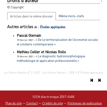
Droits d'auteur
© Copyright
Même mots-clefs
Articles dans le même dossier
Autres articles
in
:
Études appliquées
Pascal
Glemain
«
De la territorialisation de l’économie sociale
15 février 2021 -
et solidaire contemporaine
»
Mathieu
Cellier
et
Nicolas
Rollo
«
Le diagnostic hydromorphologique :
15 février 2021 -
méthodologie et application professionnelle
»
Les Cahiers Nantais
2 | 2021 : Les Cahiers Nantais - 2009-2
Études appliquées
ISSN électronique 2557-048X
Plan du site
—
Contact
—
Crédits du site
—
Politiques de publication