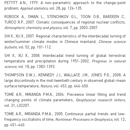
PETTITT A.N., 1979. A non-parametric approach to the change-point
problem,
Applied statistics
, vol. 28, pp. 126-135.
ROBOCK A., OMAN L., STENCHIKOV G.L., TOON O.B., BARDEEN C.,
TURCO R.P., 2007. Climatic consequences of regional nuclear conflicts,
Atmospheric chemistry and physics
, vol. 7, pp. 2003-2007.
SHI X., XU X., 2007. Regional characteristics of the interdecadal turning of
winter/summer climate modes in Chinese mainland,
Chinese science
bulletin
, vol. 52, pp. 101-112.
SHI X., XU X., 2008. Interdecadal trend turning of global terrestrial
temperature and precipitation during 1951-2002,
Progress in natural
science
, vol. 18, pp. 1383-1393.
THOMPSON D.W.J., KENNEDY J.J., WALLACE J.M., JONES P.D., 2008. A
large discontinuity in the mid-twentieth century in observed global-mean
surface temperature,
Nature
, vol. 453, pp. 646-650.
TOME A.R., MIRANDA P.M.A., 2004. Piecewise linear fitting and trend
changing points of climate parameters,
Geophysical research letters
,
vol. 31, L02207.
TOME A.R., MIRANDA P.M.A., 2005. Continuous partial trends and low-
frequency oscillations of time,
Nonlinear Processes in Geophysics
, vol. 12,
pp. 451–460.