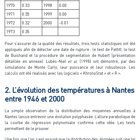
1970
0.33
1998
0.00
1971
0.35
1999
0.00
1972
0.32
2000
-0.01
1973
0.35
Pour s’assurer de la qualité des résultats, trois tests statistiques ont été
appliqués afin de détecter une date de rupture : le test de Pettitt, le test
de Buishand et la procédure de segmentation de Hubert (présentation
détaillée en annexe). Lubès-Niel
et al
. (1998) ont démontré, par des
simulations de Monte Carlo, leur puissance et leur robustesse. Les
calculs ont été réalisés avec les logiciels « KhronoStat » et « R ».
2. L’évolution des températures à Nantes
entre 1946 et 2000
La simple observation de la distribution des moyennes annuelles à
Nantes laisse entrevoir une évolution polyphasée. L’allure parabolique de
la courbe de régression polynomiale confirme cette idée. Les tests
permettent de le prouver.
Une fois que l’on s’est assuré que la distribution des données suit une loi