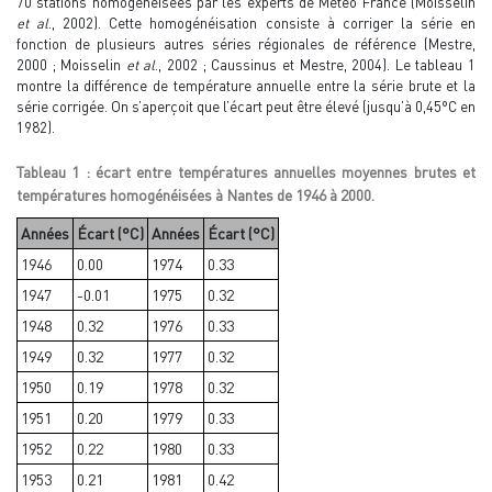
70 stations homogénéisées par les experts de Météo France (Moisselin
et al
., 2002). Cette homogénéisation consiste à corriger la série en
fonction de plusieurs autres séries régionales de référence (Mestre,
2000 ; Moisselin
et al
., 2002 ; Caussinus et Mestre, 2004). Le tableau 1
montre la différence de température annuelle entre la série brute et la
série corrigée. On s’aperçoit que l’écart peut être élevé (jusqu’à 0,45°C en
1982).
Tableau 1 : écart entre températures annuelles moyennes brutes et
températures homogénéisées à Nantes de 1946 à 2000.
Années
Écart (°C)
Années
Écart (°C)
1946
0.00
1974
0.33
1947
-0.01
1975
0.32
1948
0.32
1976
0.33
1949
0.32
1977
0.32
1950
0.19
1978
0.32
1951
0.20
1979
0.33
1952
0.22
1980
0.33
1953
0.21
1981
0.42