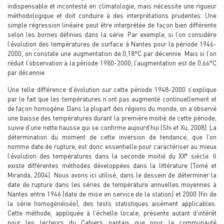
indispensable et incontesté en climatologie, mais nécessite une rigueur
méthodologique et doit conduire à des interprétations prudentes. Une
simple régression linéaire peut être interprétée de façon bien différente
selon les bornes définies dans la série. Par exemple, si l’on considère
l’évolution des températures de surface à Nantes pour la période 1946-
2000, on constate une augmentation de 0,18°C par décennie. Mais si l’on
réduit l’observation à la période 1980-2000, l’augmentation est de 0,66°C
par décennie.
Une telle différence d’évolution sur cette période 1948-2000 s’explique
par le fait que les températures n’ont pas augmenté continuellement et
de façon homogène. Dans la plupart des régions du monde, on a observé
une baisse des températures durant la première moitié de cette période,
suivie d’une nette hausse qui se confirme aujourd’hui (Shi et Xu, 2008). La
détermination du moment de cette inversion de tendance, que l’on
nomme date de rupture, est donc essentielle pour caractériser au mieux
e
l’évolution des températures dans la seconde moitié du XX
siècle. Il
existe différentes méthodes développées dans la littérature (Tomé et
Miranda, 2004). Nous avons ici utilisé, dans le dessein de déterminer la
date de rupture dans les séries de température annuelles moyennes à
Nantes entre 1946 (date de mise en service de la station) et 2000 (fin de
la série homogénéisée), des tests statistiques aisément applicables.
Cette méthode, appliquée à l’échelle locale, présente autant d’intérêt
pour les lecteurs du Cahiers nantais que pour la communauté