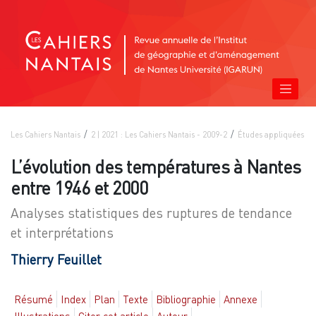
Les Cahiers Nantais
2 | 2021 : Les Cahiers Nantais - 2009-2
Études appliquées
L’évolution des températures à Nantes
entre 1946 et 2000
Analyses statistiques des ruptures de tendance
et interprétations
Thierry
Feuillet
Résumé
Index
Plan
Texte
Bibliographie
Annexe
Illustrations
Citer cet article
Auteur