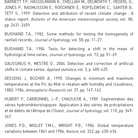
BARNETT T.P., HASSELMANN K., CHELLIAH M., DELWORTH T., HEGERL G.,
JONES P., RASMUSSON E., ROECKNER E., ROPELEWSKI C., SANTER B.,
TETT S., 1999. Detection and attribution of recent climate change : A
status report,
Bulletin of the American meteorological society
, vol. 80,
pp. 2631-2659.
BUISHAND T.A., 1982. Some methods for testing the homogeneity of
rainfall records,
Journal of hydrology
, vol. 58, pp. 11-27.
BUISHAND T.A., 1984. Tests for detecting a shift in the mean of
hydrological time series,
Journal of hydrology
, vol. 73, pp. 51-69.
CAUSSINUS H., MESTRE O., 2004. Detection and correction of artificial
shifts in climate series.
Applied statistics
, vol. 3, p. 405-425.
DESSENS J., BÜCHER A., 1995. Changes in minimum and maximum
temperatures at the Pic du Midi in relation with humidity and cloudiness,
1882-1984,
Atmospheric Research
, vol. 37, pp. 147-162.
HUBERT P., CARBONNEL J.-P., CHAOUCHE A., 1989. Segmentation des
séries hydrométéorologiques. Application à des séries de précipitations
et de débits de l’Afrique de l’Ouest,
Journal of hydrology
, vol. 110, pp. 349-
367.
JONES P.D., WIGLEY T.M.L., WRIGHT P.B., 1986. Global temperature
variations between 1861 and 1984,
Nature
, vol. 322, pp. 430-434.