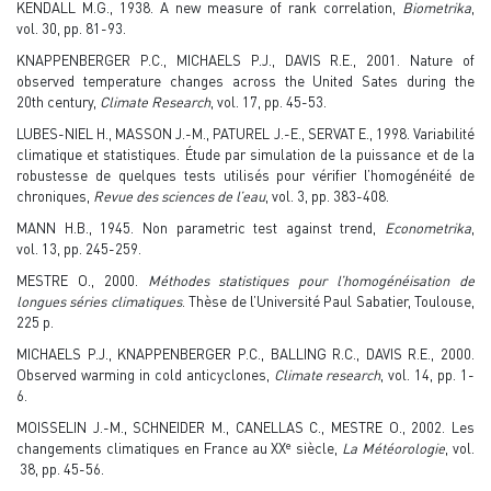
KENDALL M.G., 1938. A new measure of rank correlation,
Biometrika
,
vol. 30, pp. 81-93.
KNAPPENBERGER P.C., MICHAELS P.J., DAVIS R.E., 2001. Nature of
observed temperature changes across the United Sates during the
20th century,
Climate Research
, vol. 17, pp. 45-53.
LUBES-NIEL H., MASSON J.-M., PATUREL J.-E., SERVAT E., 1998. Variabilité
climatique et statistiques. Étude par simulation de la puissance et de la
robustesse de quelques tests utilisés pour vérifier l’homogénéité de
chroniques,
Revue des sciences de l’eau
, vol. 3, pp. 383-408.
MANN H.B., 1945. Non parametric test against trend,
Econometrika
,
vol. 13, pp. 245-259.
MESTRE O., 2000.
Méthodes statistiques pour l’homogénéisation de
longues séries climatiques
. Thèse de l’Université Paul Sabatier, Toulouse,
225 p.
MICHAELS P.J., KNAPPENBERGER P.C., BALLING R.C., DAVIS R.E., 2000.
Observed warming in cold anticyclones,
Climate research
, vol. 14, pp. 1-
6.
MOISSELIN J.-M., SCHNEIDER M., CANELLAS C., MESTRE O., 2002. Les
e
changements climatiques en France au XX
siècle,
La Météorologie
, vol.
38, pp. 45-56.