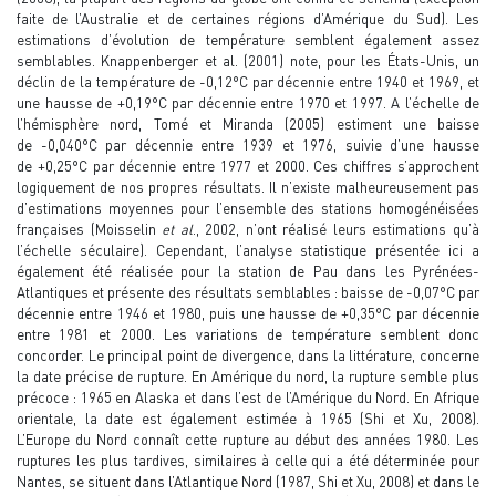
faite de l’Australie et de certaines régions d’Amérique du Sud). Les
estimations d’évolution de température semblent également assez
semblables. Knappenberger et al. (2001) note, pour les États-Unis, un
déclin de la température de -0,12°C par décennie entre 1940 et 1969, et
une hausse de +0,19°C par décennie entre 1970 et 1997. A l’échelle de
l’hémisphère nord, Tomé et Miranda (2005) estiment une baisse
de -0,040°C par décennie entre 1939 et 1976, suivie d’une hausse
de +0,25°C par décennie entre 1977 et 2000. Ces chiffres s’approchent
logiquement de nos propres résultats. Il n’existe malheureusement pas
d’estimations moyennes pour l’ensemble des stations homogénéisées
françaises (Moisselin
et al
., 2002, n’ont réalisé leurs estimations qu’à
l’échelle séculaire). Cependant, l’analyse statistique présentée ici a
également été réalisée pour la station de Pau dans les Pyrénées-
Atlantiques et présente des résultats semblables : baisse de -0,07°C par
décennie entre 1946 et 1980, puis une hausse de +0,35°C par décennie
entre 1981 et 2000. Les variations de température semblent donc
concorder. Le principal point de divergence, dans la littérature, concerne
la date précise de rupture. En Amérique du nord, la rupture semble plus
précoce : 1965 en Alaska et dans l’est de l’Amérique du Nord. En Afrique
orientale, la date est également estimée à 1965 (Shi et Xu, 2008).
L’Europe du Nord connaît cette rupture au début des années 1980. Les
ruptures les plus tardives, similaires à celle qui a été déterminée pour
Nantes, se situent dans l’Atlantique Nord (1987, Shi et Xu, 2008) et dans le