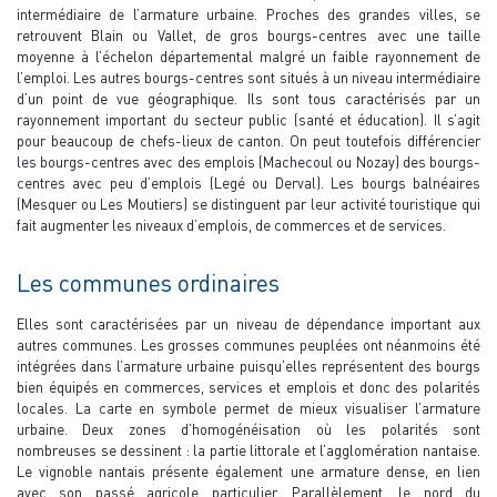
intermédiaire de l’armature urbaine. Proches des grandes villes, se
retrouvent Blain ou Vallet, de gros bourgs-centres avec une taille
moyenne à l’échelon départemental malgré un faible rayonnement de
l’emploi. Les autres bourgs-centres sont situés à un niveau intermédiaire
d’un point de vue géographique. Ils sont tous caractérisés par un
rayonnement important du secteur public (santé et éducation). Il s’agit
pour beaucoup de chefs-lieux de canton. On peut toutefois différencier
les bourgs-centres avec des emplois (Machecoul ou Nozay) des bourgs-
centres avec peu d’emplois (Legé ou Derval). Les bourgs balnéaires
(Mesquer ou Les Moutiers) se distinguent par leur activité touristique qui
fait augmenter les niveaux d’emplois, de commerces et de services.
Les communes ordinaires
Elles sont caractérisées par un niveau de dépendance important aux
autres communes. Les grosses communes peuplées ont néanmoins été
intégrées dans l’armature urbaine puisqu’elles représentent des bourgs
bien équipés en commerces, services et emplois et donc des polarités
locales. La carte en symbole permet de mieux visualiser l’armature
urbaine. Deux zones d’homogénéisation où les polarités sont
nombreuses se dessinent : la partie littorale et l’agglomération nantaise.
Le vignoble nantais présente également une armature dense, en lien
avec son passé agricole particulier. Parallèlement, le nord du