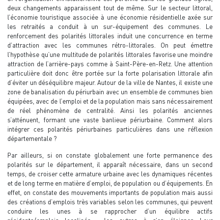
deux changements apparaissent tout de même. Sur le secteur littoral,
l’économie touristique associée à une économie résidentielle axée sur
les retraités a conduit à un sur-équipement des communes. Le
renforcement des polarités littorales induit une concurrence en terme
d’attraction avec les communes rétro-littorales. On peut émettre
l’hypothèse qu’une multitude de polarités littorales favorise une moindre
attraction de l’arrière-pays comme à Saint-Père-en-Retz. Une attention
particulière doit donc être portée sur la forte polarisation littorale afin
d’éviter un déséquilibre majeur. Autour de la ville de Nantes, il existe une
zone de banalisation du périurbain avec un ensemble de communes bien
équipées, avec de l’emploi et de la population mais sans nécessairement
de réel phénomène de centralité. Ainsi les polarités anciennes
s’atténuent, formant une vaste banlieue périurbaine. Comment alors
intégrer ces polarités périurbaines particulières dans une réflexion
départementale ?
Par ailleurs, si on constate globalement une forte permanence des
polarités sur le département, il apparaît nécessaire, dans un second
temps, de croiser cette armature urbaine avec les dynamiques récentes
et de long terme en matière d’emploi, de population ou d’équipements. En
effet, on constate des mouvements importants de population mais aussi
des créations d’emplois très variables selon les communes, qui peuvent
conduire les unes à se rapprocher d’un équilibre actifs