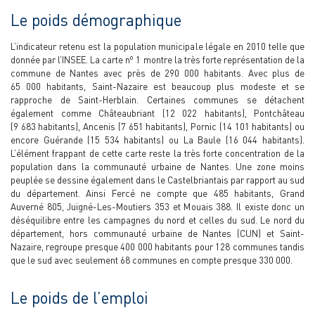
Le poids démographique
L’indicateur retenu est la population municipale légale en 2010 telle que
o
donnée par l’INSEE. La carte n
1 montre la très forte représentation de la
commune de Nantes avec près de 290 000 habitants. Avec plus de
65 000 habitants, Saint-Nazaire est beaucoup plus modeste et se
rapproche de Saint-Herblain. Certaines communes se détachent
également comme Châteaubriant (12 022 habitants), Pontchâteau
(9 683 habitants), Ancenis (7 651 habitants), Pornic (14 101 habitants) ou
encore Guérande (15 534 habitants) ou La Baule (16 044 habitants).
L’élément frappant de cette carte reste la très forte concentration de la
population dans la communauté urbaine de Nantes. Une zone moins
peuplée se dessine également dans le Castelbriantais par rapport au sud
du département. Ainsi Fercé ne compte que 485 habitants, Grand
Auverné 805, Juigné-Les-Moutiers 353 et Mouais 388. Il existe donc un
déséquilibre entre les campagnes du nord et celles du sud. Le nord du
département, hors communauté urbaine de Nantes (CUN) et Saint-
Nazaire, regroupe presque 400 000 habitants pour 128 communes tandis
que le sud avec seulement 68 communes en compte presque 330 000.
Le poids de l’emploi