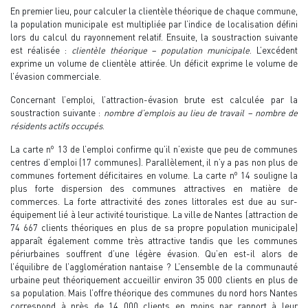
En premier lieu, pour calculer la clientèle théorique de chaque commune,
la population municipale est multipliée par l’indice de localisation défini
lors du calcul du rayonnement relatif. Ensuite, la soustraction suivante
est réalisée :
clientèle théorique – population municipale
. L’excédent
exprime un volume de clientèle attirée. Un déficit exprime le volume de
l’évasion commerciale.
Concernant l’emploi, l’attraction-évasion brute est calculée par la
soustraction suivante :
nombre d’emplois au lieu de travail – nombre de
résidents actifs occupés
.
o
La carte n
13 de l’emploi confirme qu’il n’existe que peu de communes
centres d’emploi (17 communes). Parallèlement, il n’y a pas non plus de
o
communes fortement déficitaires en volume. La carte n
14 souligne la
plus forte dispersion des communes attractives en matière de
commerces. La forte attractivité des zones littorales est due au sur-
équipement lié à leur activité touristique. La ville de Nantes (attraction de
74 667 clients théoriques en plus de sa propre population municipale)
apparaît également comme très attractive tandis que les communes
périurbaines souffrent d’une légère évasion. Qu’en est-il alors de
l’équilibre de l’agglomération nantaise ? L’ensemble de la communauté
urbaine peut théoriquement accueillir environ 35 000 clients en plus de
sa population. Mais l’offre théorique des communes du nord hors Nantes
correspond à près de 14 000 clients en moins par rapport à leur