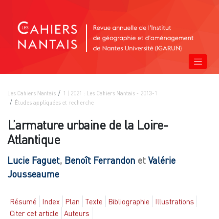
Les Cahiers Nantais
1 | 2021 : Les Cahiers Nantais - 2013-1
Études appliquées et recherche
L’armature urbaine de la Loire-
Atlantique
Lucie
Faguet
,
Benoît
Ferrandon
et
Valérie
Jousseaume
Résumé
Index
Plan
Texte
Bibliographie
Illustrations
Citer cet article
Auteurs