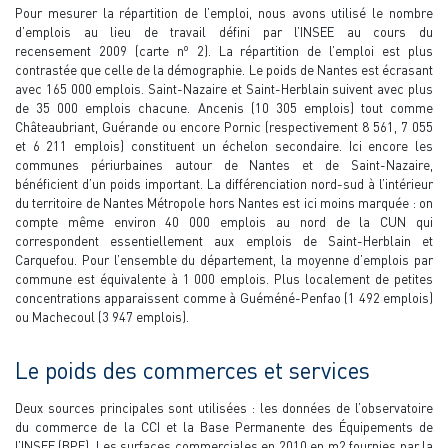
Pour mesurer la répartition de l’emploi, nous avons utilisé le nombre
d’emplois au lieu de travail défini par l’INSEE au cours du
o
recensement 2009 (carte n
2). La répartition de l’emploi est plus
contrastée que celle de la démographie. Le poids de Nantes est écrasant
avec 165 000 emplois. Saint-Nazaire et Saint-Herblain suivent avec plus
de 35 000 emplois chacune. Ancenis (10 305 emplois) tout comme
Châteaubriant, Guérande ou encore Pornic (respectivement 8 561, 7 055
et 6 211 emplois) constituent un échelon secondaire. Ici encore les
communes périurbaines autour de Nantes et de Saint-Nazaire,
bénéficient d’un poids important. La différenciation nord-sud à l’intérieur
du territoire de Nantes Métropole hors Nantes est ici moins marquée : on
compte même environ 40 000 emplois au nord de la CUN qui
correspondent essentiellement aux emplois de Saint-Herblain et
Carquefou. Pour l’ensemble du département, la moyenne d’emplois par
commune est équivalente à 1 000 emplois. Plus localement de petites
concentrations apparaissent comme à Guéméné-Penfao (1 492 emplois)
ou Machecoul (3 947 emplois).
Le poids des commerces et services
Deux sources principales sont utilisées : les données de l’observatoire
du commerce de la CCI et la Base Permanente des Équipements de
l’INSEE (BPE). Les surfaces commerciales en 2010 en m2 fournies par la