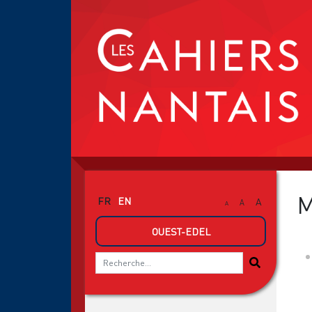
M
FR
EN
A
A
A
OUEST-EDEL