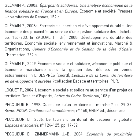
GLÉMAIN P., 2008a.
Épargnants solidaires. Une analyse économique de la
finance solidaire en France et en Europe
. Économie et société, Presses
Universitaires de Rennes, 152 p.
GLÉMAIN P., 2008b. Entreprise d’insertion et développement durable. Une
économie des proximités au service d’une gestion solidaire des déchets,
pp. 183-203. In ZAOUAL H. (dir), 2008, Développement durable des
territoires. Économie sociale, environnement et innovations. Marché &
Organisations,
Cahiers d’Économie et de Gestion de la Côte d’Opale
,
L’Harmattan, 232 p.
GLÉMAIN P., 2009. Économie sociale et solidaire, wéconomie publique et
économie marchande dans la gestion des déchets en zones
estuariennes. In L. DESPRÉS (coord),
L’estuaire de la Loire. Un territoire
en développement durable ?
collection Espace et territoires, PUR.
LOQUET P., 2004. L’économie sociale et solidaire au service d’un projet de
territoire. Dossier d’Experts,
Lettre du Cadre Territorial
, 108 p.
PECQUEUR B., 1998. Qu’est-ce qu’un territoire qui marche ? pp. 29-33,
o
Revue
POUR, Territoires et compétences
, n
160, GREP éd., décembre.
PECQUEUR B., 2006. Le tournant territorial de l’économie globale,
o
Espaces et sociétés
, n
124-125, pp. 17-32.
PECQUEUR B., ZIMMERMANN J.-B., 2004.
Économie de proximités
.