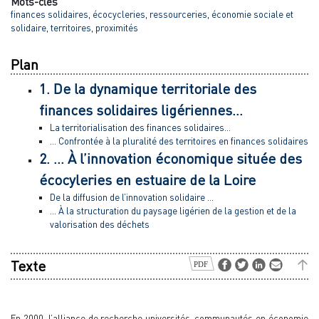
Mots-clés
finances solidaires
,
écocycleries
,
ressourceries
,
économie sociale et
solidaire
,
territoires
,
proximités
Plan
1. De la dynamique territoriale des
finances solidaires ligériennes…
La territorialisation des finances solidaires…
… Confrontée à la pluralité des territoires en finances solidaires
2. … À l’innovation économique située des
écocyleries en estuaire de la Loire
De la diffusion de l’innovation solidaire …
… À la structuration du paysage ligérien de la gestion et de la
valorisation des déchets
Texte
En 2000, l’alliance de recherche universités-communautés en économie