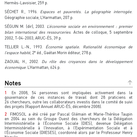
Hermès-Lavoisier, 259 p.
SÉCHET R., 1996.
Espaces et pauvretés. La géographie interrogée
.
Géographie sociale, L’Harmattan, 207 p.
SÉGUIN M. (dir), 2003.
L’économie sociale en environnement : premier
bilan international des ressourceries
. Actes de colloque, 5 septembre
2002, T-04-2003, ARUC-ÉS, 39 p.
TELLIER L.-N., 1993.
Économie spatiale. Rationalité économique de
e
l’espace habité
, 2
éd., Gaëtan Morin éditeur, 278 p.
ZAOUAL H., 2002.
Du rôle des croyances dans le développement
économique
. L’Harmattan, 624 p.
Notes
1
En 2008, 54 personnes sont impliquées activement dans la
gouvernance de ces instances de travail dont 28 praticiens et
26 chercheurs, outre les collaborateurs investis dans le comité de suivi
des projets (Rapport Annuel ARUC-ÉS, décembre 2008).
2
FIMOSOL a été créé par Pascal Glémain et Marie-Thérèse Taupin
en 2004 au sein du Groupe Ouest des chercheurs de la Délégation
Interministérielle à l’Économie Sociale (DIES), devenue Délégation
Interministérielle à l’Innovation, à l’Expérimentation Sociale et à
l’Économie Sociale (DIIESES), coordonné alors par le Professeur Henry
Noguès.