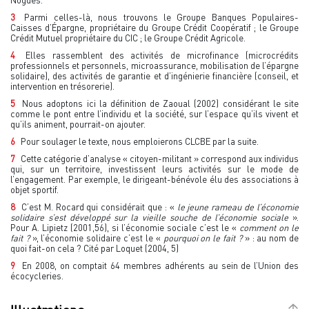
3
Parmi celles-là, nous trouvons le Groupe Banques Populaires-
Caisses d’Épargne, propriétaire du Groupe Crédit Coopératif ; le Groupe
Crédit Mutuel propriétaire du CIC ; le Groupe Crédit Agricole.
4
Elles rassemblent des activités de microfinance (microcrédits
professionnels et personnels, microassurance, mobilisation de l’épargne
solidaire), des activités de garantie et d’ingénierie financière (conseil, et
intervention en trésorerie).
5
Nous adoptons ici la définition de Zaoual (2002) considérant le site
comme le pont entre l’individu et la société, sur l’espace qu’ils vivent et
qu’ils animent, pourrait-on ajouter.
6
Pour soulager le texte, nous emploierons CLCBE par la suite.
7
Cette catégorie d’analyse « citoyen-militant » correspond aux individus
qui, sur un territoire, investissent leurs activités sur le mode de
l’engagement. Par exemple, le dirigeant-bénévole élu des associations à
objet sportif.
8
C’est M. Rocard qui considérait que : «
le jeune rameau de l’économie
solidaire s’est développé sur la vieille souche de l’économie sociale
».
Pour A. Lipietz (2001,56), si l’économie sociale c’est le «
comment on le
fait ?
», l’économie solidaire c’est le «
pourquoi on le fait ?
» : au nom de
quoi fait-on cela ? Cité par Loquet (2004, 5)
9
En 2008, on comptait 64 membres adhérents au sein de l’Union des
écocycleries.