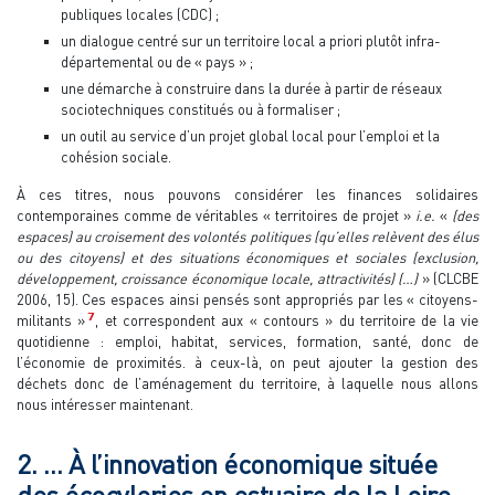
publiques locales (CDC) ;
un dialogue centré sur un territoire local a priori plutôt infra-
départemental ou de « pays » ;
une démarche à construire dans la durée à partir de réseaux
sociotechniques constitués ou à formaliser ;
un outil au service d’un projet global local pour l’emploi et la
cohésion sociale.
À ces titres, nous pouvons considérer les finances solidaires
contemporaines comme de véritables « territoires de projet »
i.e.
«
(des
espaces) au croisement des volontés politiques (qu’elles relèvent des élus
ou des citoyens) et des situations économiques et sociales (exclusion,
développement, croissance économique locale, attractivités) (…)
» (CLCBE
2006, 15). Ces espaces ainsi pensés sont appropriés par les « citoyens-
7
militants »
, et correspondent aux « contours » du territoire de la vie
quotidienne : emploi, habitat, services, formation, santé, donc de
l’économie de proximités. à ceux-là, on peut ajouter la gestion des
déchets donc de l’aménagement du territoire, à laquelle nous allons
nous intéresser maintenant.
2. … À l’innovation économique située
des écocyleries en estuaire de la Loire