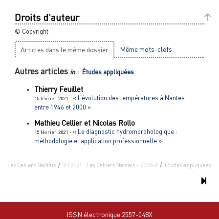
Droits d'auteur
© Copyright
Même mots-clefs
Articles dans le même dossier
Autres articles
in
:
Études appliquées
Thierry
Feuillet
«
L’évolution des températures à Nantes
15 février 2021 -
entre 1946 et 2000
»
Mathieu
Cellier
et
Nicolas
Rollo
«
Le diagnostic hydromorphologique :
15 février 2021 -
méthodologie et application professionnelle
»
Les Cahiers Nantais
2 | 2021 : Les Cahiers Nantais - 2009-2
Études appliquées
ISSN électronique 2557-048X