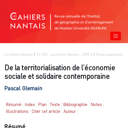
Les Cahiers Nantais
2 | 2021 : Les Cahiers Nantais - 2009-2
Études appliquées
De la territorialisation de l’économie
sociale et solidaire contemporaine
Pascal
Glemain
Résumé
Index
Plan
Texte
Bibliographie
Notes
Illustrations
Citer cet article
Auteur
Résumé