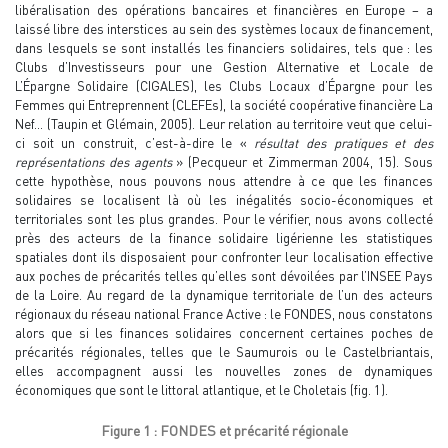
libéralisation des opérations bancaires et financières en Europe – a
laissé libre des interstices au sein des systèmes locaux de financement,
dans lesquels se sont installés les financiers solidaires, tels que : les
Clubs d’Investisseurs pour une Gestion Alternative et Locale de
L’Épargne Solidaire (CIGALES), les Clubs Locaux d’Épargne pour les
Femmes qui Entreprennent (CLEFEs), la société coopérative financière La
Nef… (Taupin et Glémain, 2005). Leur relation au territoire veut que celui-
ci soit un construit, c’est-à-dire le «
résultat des pratiques et des
représentations des agents
» (Pecqueur et Zimmerman 2004, 15). Sous
cette hypothèse, nous pouvons nous attendre à ce que les finances
solidaires se localisent là où les inégalités socio-économiques et
territoriales sont les plus grandes. Pour le vérifier, nous avons collecté
près des acteurs de la finance solidaire ligérienne les statistiques
spatiales dont ils disposaient pour confronter leur localisation effective
aux poches de précarités telles qu’elles sont dévoilées par l’INSEE Pays
de la Loire. Au regard de la dynamique territoriale de l’un des acteurs
régionaux du réseau national France Active : le FONDES, nous constatons
alors que si les finances solidaires concernent certaines poches de
précarités régionales, telles que le Saumurois ou le Castelbriantais,
elles accompagnent aussi les nouvelles zones de dynamiques
économiques que sont le littoral atlantique, et le Choletais (fig. 1).
Figure 1 : FONDES et précarité régionale