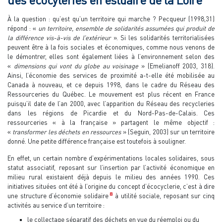
À la question : qu’est qu’un territoire qui marche ? Pecqueur (1998,31)
répond : «
un territoire, ensemble de solidarités assumées qui produit de
la différence vis-à-vis de l’extérieur
». Si les solidarités territorialisées
peuvent être à la fois sociales et économiques, comme nous venons de
le démontrer, elles sont également liées à l’environnement selon des
«
dimensions qui vont du globe au voisinage
» (Emelianoff 2003, 318).
Ainsi, l’économie des services de proximité a-t-elle été mobilisée au
Canada à nouveau, et ce depuis 1998, dans le cadre du Réseau des
Ressourceries du Québec. Le mouvement est plus récent en France
puisqu’il date de l’an 2000, avec l’apparition du Réseau des recycleries
dans les régions de Picardie et du Nord-Pas-de-Calais. Ces
ressourceries « à la française » partagent le même objectif :
«
transformer les déchets en ressources
» (Seguin, 2003) sur un territoire
donné. Une petite différence française est toutefois à souligner.
En effet, un certain nombre d’expérimentations locales solidaires, sous
statut associatif, reposant sur l’insertion par l’activité économique en
milieu rural existaient déjà depuis le milieu des années 1990. Ces
initiatives situées ont été à l’origine du concept d’écocyclerie, c’est à dire
8
une structure d’économie solidaire
à utilité sociale, reposant sur cinq
activités au service d’un territoire :
le collectage séparatif des déchets en vue du réemploi ou du