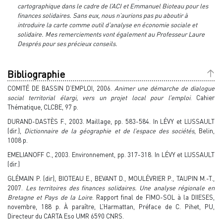
cartographique dans le cadre de l’ACI et Emmanuel Bioteau pour les
finances solidaires. Sans eux, nous n’aurions pas pu aboutir à
introduire la carte comme outil d’analyse en économie sociale et
solidaire. Mes remerciements vont également au Professeur Laure
Després pour ses précieux conseils.
Bibliographie
COMITÉ DE BASSIN D’EMPLOI, 2006.
Animer une démarche de dialogue
social territorial élargi, vers un projet local pour l’emploi
. Cahier
Thématique, CLCBE, 97 p.
DURAND-DASTÈS F., 2003. Maillage, pp. 583-584. In LÉVY et LUSSAULT
(dir.),
Dictionnaire de la géographie et de l’espace des sociétés
, Belin,
1008 p.
EMELIANOFF C., 2003. Environnement, pp. 317-318. In LÉVY et LUSSAULT
(dir.)
GLÉMAIN P. (dir), BIOTEAU E., BEVANT D., MOULÉVRIER P., TAUPIN M.-T.,
2007.
Les territoires des finances solidaires. Une analyse régionale en
Bretagne et Pays de la Loire
. Rapport final de FIMO-SOL à la DIIESES,
novembre, 188 p. À paraître, L’Harmattan, Préface de C. Pihet, PU,
Directeur du CARTA Eso UMR 6590 CNRS.