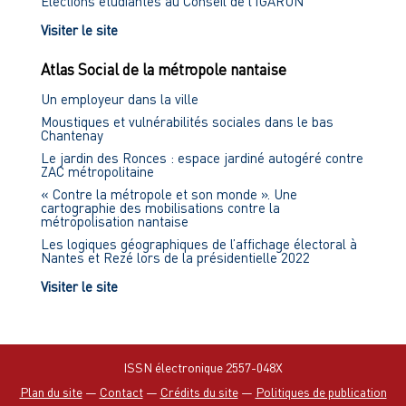
Élections étudiantes au Conseil de l'IGARUN
Visiter le site
Atlas Social de la métropole nantaise
Un employeur dans la ville
Moustiques et vulnérabilités sociales dans le bas
Chantenay
Le jardin des Ronces : espace jardiné autogéré contre
ZAC métropolitaine
« Contre la métropole et son monde ». Une
cartographie des mobilisations contre la
métropolisation nantaise
Les logiques géographiques de l’affichage électoral à
Nantes et Rezé lors de la présidentielle 2022
Visiter le site
ISSN électronique 2557-048X
Plan du site
—
Contact
—
Crédits du site
—
Politiques de publication