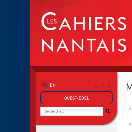
M
FR
EN
A
A
A
OUEST-EDEL