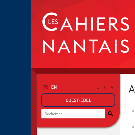
A
FR
EN
A
A
A
OUEST-EDEL