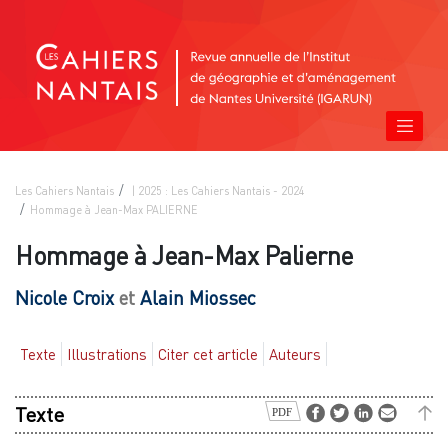
Les Cahiers Nantais
| 2025 : Les Cahiers Nantais - 2024
Hommage à Jean-Max PALIERNE
Hommage à Jean-Max Palierne
Nicole
Croix
et
Alain
Miossec
Texte
Illustrations
Citer cet article
Auteurs
Texte