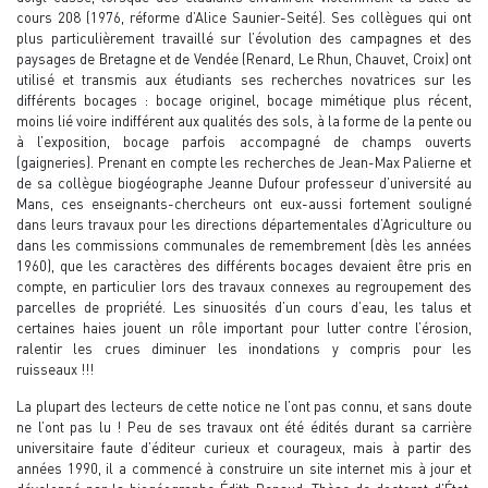
cours 208 (1976, réforme d’Alice Saunier-Seité). Ses collègues qui ont
plus particulièrement travaillé sur l’évolution des campagnes et des
paysages de Bretagne et de Vendée (Renard, Le Rhun, Chauvet, Croix) ont
utilisé et transmis aux étudiants ses recherches novatrices sur les
différents bocages : bocage originel, bocage mimétique plus récent,
moins lié voire indifférent aux qualités des sols, à la forme de la pente ou
à l’exposition, bocage parfois accompagné de champs ouverts
(gaigneries). Prenant en compte les recherches de Jean-Max Palierne et
de sa collègue biogéographe Jeanne Dufour professeur d’université au
Mans, ces enseignants-chercheurs ont eux-aussi fortement souligné
dans leurs travaux pour les directions départementales d’Agriculture ou
dans les commissions communales de remembrement (dès les années
1960), que les caractères des différents bocages devaient être pris en
compte, en particulier lors des travaux connexes au regroupement des
parcelles de propriété. Les sinuosités d’un cours d’eau, les talus et
certaines haies jouent un rôle important pour lutter contre l’érosion,
ralentir les crues diminuer les inondations y compris pour les
ruisseaux !!!
La plupart des lecteurs de cette notice ne l’ont pas connu, et sans doute
ne l’ont pas lu ! Peu de ses travaux ont été édités durant sa carrière
universitaire faute d’éditeur curieux et courageux, mais à partir des
années 1990, il a commencé à construire un site internet mis à jour et