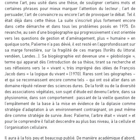
comme l’art, peu usité dans une thèse, de souligner certains mots et
certaines phrases pour mieux marquer l’attention du lecteur ; l’art de
persuader, l’art de convaincre ou encore l’art de provoquer le débat. Tel il
était déjà dans cette thèse. La suite s’inscrivit plus fortement encore
dans cette démarche et dans tous les problèmes posés en 1975. En
revanche, au sein d’une biogéographie qui progressivement s’est orientée
vers les questions de gestion et d’aménagement, plus « humaine » en
quelque sorte, Palierne n’a pas dévié, il est resté en l’approfondissant sur
sa marge forestière, sur la fragilité de ces marges (forêts du littoral
vendéen, Landes…). Sa biogéographie est devenue une « géobiologie »,
terme qui apparait dès l’introduction de sa thèse, tirant sa recherche et
ses réflexions vers le « vivant », très imprégné des idées de François
Jacob dans « la logique du vivant » (1970). Rares sont les géographes –
et qui se reconnaissent encore comme tels – qui ont osé aller dans un
domaine réputé relever des sciences dures. De la forêt ou de la diversité
des associations végétales, son sujet d’étude est devenu l’arbre, dans sa
physionomie, dans son comportement : passant de la vieille question de
l’empâtement de la base à la mise en évidence de la diplasie comme
stratégie d’adaptation à un environnement contraignant, on peut même
dire comme stratégie de survie. Avec Palierne, l’arbre était « vivant » et
pour le comprendre il fallait descendre au plus bas niveau, à la cellule et
l’organisation cellulaire.
Il aura à la fois peu et beaucoup publié. De manière académique d’abord,