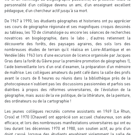
personnalité d’un collègue devenu un ami, d’un enseignant excellent
pédagogue, d’un chercheur actif jusqu’à sa mort.
De 1967 à 1990, les étudiants géographes et historiens ont pu apprécier
ses cours de géographie régionale et ses magnifiques croquis dessinés
au tableau, les TD de climatologie ou encore les séances de recherches
novatrices en biogéographie, dans le labo ; d’autres retiennent la
découverte des forêts, des paysages agraires, des sols lors des
nombreuses études de terrain qu’il réalisa en Loire-Atlantique et en
Vendée (dès 1963 lors d’une excursion de licence organisée par Jacques
Gras dans la forêt du Gâvre pour la première promotion de géographes !),
l’aide bienveillante lors d’un oral d’examen, la préparation d’un mémoire
de maîtrise. Les collègues amateurs du petit café dans la salle des profs
avant le cours de 8 heures ou réunis dans la bibliothèque près de la
photocopieuse n’oublient pas les discussions passionnées et parfois ses
diatribes à propos des réformes universitaires, de l’évolution de la
géographie, mais aussi de la vie politique, de la littérature, de la peinture,
des ordinateurs ou de la cartographie !
Les jeunes collègues recrutés comme assistants en 1969 (Le Rhun,
Croix) et 1970 (Chauvet) ont apprécié son accueil chaleureux, son aide
efficace, et lors des nombreuses manifestations universitaires qui ont eu
lieu durant les décennies 1970 et 1980, son soutien actif, au prix d’un
doigt cassé, lorsque des étudiants envahirent violemment la salle de