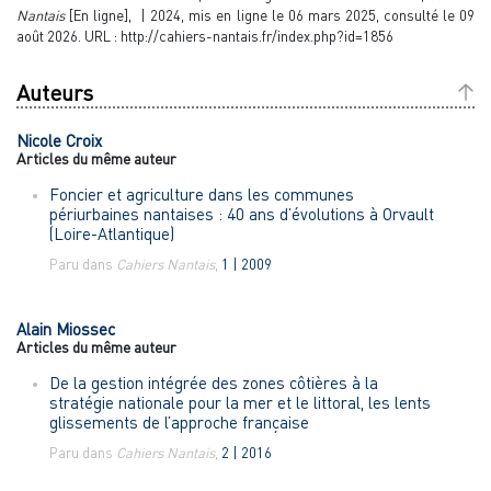
Nantais
[En ligne], | 2024, mis en ligne le 06 mars 2025, consulté le 09
août 2026. URL : http://cahiers-nantais.fr/index.php?id=1856
Auteurs
Nicole
Croix
Articles du même auteur
Foncier et agriculture dans les communes
périurbaines nantaises : 40 ans d’évolutions à Orvault
(Loire-Atlantique)
Paru dans
Cahiers Nantais
,
1 | 2009
Alain
Miossec
Articles du même auteur
De la gestion intégrée des zones côtières à la
stratégie nationale pour la mer et le littoral, les lents
glissements de l’approche française
Paru dans
Cahiers Nantais
,
2 | 2016