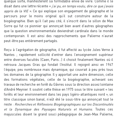
quelque sorte, manifestèrent sa formidable envie de vivre. Comme il le
disait dans une lettre récente «
j’ai pu, en temps voulu, dire ce que j’avais
appris de la VIE
». Ce qui explique son engagement de géographe et le
parcours pour le moins original qu’il sut construire autour de la
biogéographie. Bien qu’il l’ait peu cité, il s’inscrit dans le sillon de Max
Sorre qui fut ce pionnier qui annonçait bien avant d’autres géographes
que la question environnementale deviendrait cardinale dans le monde
contemporain. Il est ainsi des rapprochements que Palierne n’aurait
peut-être pas entièrement partagés.
Reçu à l’agrégation de géographie, il fut affecté au lycée Jules Verne à
Nantes ; rapidement sollicité d’entrer dans l’enseignement supérieur
entre diverses facultés (Caen, Paris…) il choisit finalement Nantes où il
retrouva Jacques Gras qui fondait l’Institut. Il rejoignit ainsi en 1967
l’équipe, peu nombreuse mais dynamique, qui couvrait à peu près tous
les domaines de la géographie. Il y apportait une autre dimension, celle
des formations végétales, celle de la biogéographie, achevant ses
travaux de recherche en forêt du Gâvres sous la direction assez lointaine
d’André Meynier. Il soutint cette thèse en 1975 sous le titre suivant « les
forêts et leur environnement dans les pays ligéro-atlantiques nord », un
titre classique sinon banal, n’eût été le sous-titre qui annonçait tout le
reste :
Recherches et Réflexions Biogéographiques sur les Discontinuités
et la Dynamique des Paysages Naturels et Humains
. Toutes ces
majuscules disent le grand souci pédagogique de Jean-Max Palierne,