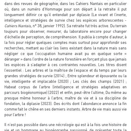
dans des revues de géographie, dans les Cahiers Nantais en particulier
où, dans un numéro d’Hommage pour son départ à la retraite il put
longuement définir ce qu’il entendait par diplasie (Le vivant et l’inerte,
intelligence et stratégies de survie chez les espèces arborescentes -
Cahiers Nantais,
n° 38, janvier 1992). Sa retraite fut très active. Du terrain
toujours pour observer, mesurer, du laboratoire encore pour changer
d’échelle de perception, de compréhension. Il publia à compte d’auteur, à
la fois pour régler quelques comptes mais surtout pour approfondir ses
recherches, mettant au clair les liens existant dans la nature mais sans
négliger ce que l’occupation humaine avait pu en quelque sorte «
déranger » dans l’ordre de la nature forestière en forçant plus que jamais
les espèces à s’adapter à ces contraintes nouvelles. Les titres disent
l’essentiel : Les arbres et la maîtrise de l’espace et du temps par leurs
grandes stratégies de survie (2014) ; Entre splendeur et épouvante ou la
vie, intelligente et implacable (2020) ; Les clés des champs (2021) ;
Habeat corpus de l’arbre (intelligence et stratégies adaptatives en
parcours biogéonomique) (2022) et enfin, peut-être l’ultime, Du même au
presque même honneur à l’arbre, maître de vie et à sa discipline de
fondation, la diplasie (2023). Des écrits dont l’abondance annonce la fin
comme fait le chêne en ses derniers instants. Arbre de vie mais aussi vie
pour l’arbre !
Il n’est pas possible dans une nécrologie qui est à la fois une histoire de
vie et un hommage au biogéographe passionné, de présenter toute la