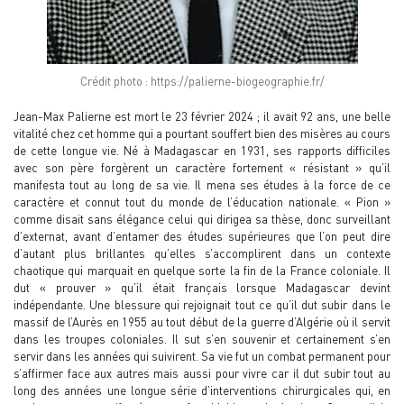
Crédit photo : https://palierne-biogeographie.fr/
Jean-Max Palierne est mort le 23 février 2024 ; il avait 92 ans, une belle
vitalité chez cet homme qui a pourtant souffert bien des misères au cours
de cette longue vie. Né à Madagascar en 1931, ses rapports difficiles
avec son père forgèrent un caractère fortement « résistant » qu’il
manifesta tout au long de sa vie. Il mena ses études à la force de ce
caractère et connut tout du monde de l’éducation nationale. « Pion »
comme disait sans élégance celui qui dirigea sa thèse, donc surveillant
d’externat, avant d’entamer des études supérieures que l’on peut dire
d’autant plus brillantes qu’elles s’accomplirent dans un contexte
chaotique qui marquait en quelque sorte la fin de la France coloniale. Il
dut « prouver » qu’il était français lorsque Madagascar devint
indépendante. Une blessure qui rejoignait tout ce qu’il dut subir dans le
massif de l’Aurès en 1955 au tout début de la guerre d’Algérie où il servit
dans les troupes coloniales. Il sut s’en souvenir et certainement s’en
servir dans les années qui suivirent. Sa vie fut un combat permanent pour
s’affirmer face aux autres mais aussi pour vivre car il dut subir tout au
long des années une longue série d’interventions chirurgicales qui, en