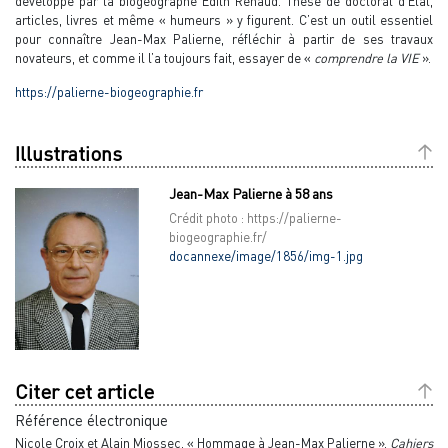
développé par la biogéographe Édith Renaud. Thèse de doctorat d’État,
articles, livres et même « humeurs » y figurent. C’est un outil essentiel
pour connaître Jean-Max Palierne, réfléchir à partir de ses travaux
novateurs, et comme il l’a toujours fait, essayer de «
comprendre la VIE
».
https://palierne-biogeographie.fr
Illustrations
Jean-Max Palierne à 58 ans
Crédit photo : https://palierne-
biogeographie.fr/
docannexe/image/1856/img-1.jpg
Citer cet article
Référence électronique
Nicole
Croix
et
Alain
Miossec
, « Hommage à Jean-Max Palierne »,
Cahiers