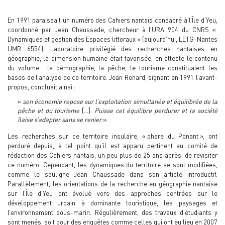
En 1991 paraissait un numéro des Cahiers nantais consacré à l’Île d’Yeu,
coordonné par Jean Chaussade, chercheur à l’URA 904 du CNRS «
Dynamiques et gestion des Espaces littoraux » (aujourd’hui, LETG-Nantes
UMR 6554). Laboratoire privilégié des recherches nantaises en
géographie, la dimension humaine était favorisée, en atteste le contenu
du volume : la démographie, la pêche, le tourisme constituaient les
bases de l’analyse de ce territoire. Jean Renard, signant en 1991 l’avant-
propos, concluait ainsi :
«
son économie repose sur l’exploitation simultanée et équilibrée de la
pêche et du tourisme
[...].
Puisse cet équilibre perdurer et la société
îlaise s’adapter sans se renier
».
Les recherches sur ce territoire insulaire, « phare du Ponant », ont
perduré depuis, à tel point qu’il est apparu pertinent au comité de
rédaction des Cahiers nantais, un peu plus de 25 ans après, de revisiter
ce numéro. Cependant, les dynamiques du territoire se sont modifiées,
comme le souligne Jean Chaussade dans son article introductif.
Parallèlement, les orientations de la recherche en géographie nantaise
sur l’Île d’Yeu ont évolué vers des approches centrées sur le
développement urbain à dominante touristique, les paysages et
l’environnement sous-marin. Régulièrement, des travaux d’étudiants y
sont menés, soit pour des enquêtes comme celles qui ont eu lieu en 2007