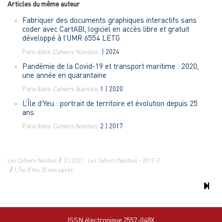
Articles du même auteur
Fabriquer des documents graphiques interactifs sans
coder avec CartABl, logiciel en accès libre et gratuit
développé à l’UMR 6554 LETG
Paru dans
Cahiers Nantais
,
| 2024
Pandémie de la Covid-19 et transport maritime : 2020,
une année en quarantaine
Paru dans
Cahiers Nantais
,
1 | 2020
L’Île d’Yeu :
portrait de territoire et évolution depuis 25
ans
Paru dans
Cahiers Nantais
,
2 | 2017
Les Cahiers Nantais
2 | 2021 : Les Cahiers Nantais - 2017-2
L'Île d'Yeu 25 ans après
ISSN électronique 2557-048X