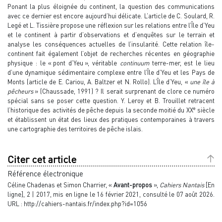
Ponant la plus éloignée du continent, la question des communications
avec ce dernier est encore aujourd’hui délicate. L’article de C. Soulard, R.
Legé et L. Tissière propose une réflexion sur les relations entre l’Île d’Yeu
et le continent à partir d’observations et d’enquêtes sur le terrain et
analyse les conséquences actuelles de l’insularité. Cette relation île-
continent fait également l’objet de recherches récentes en géographie
physique : le « pont d’Yeu », véritable
continuum
terre-mer, est le lieu
d’une dynamique sédimentaire complexe entre l’Île d’Yeu et les Pays de
Monts (article de E. Cariou, A. Baltzer et N. Rollo). L’Île d’Yeu, «
une île à
pêcheurs
» (Chaussade, 1991) ? Il serait surprenant de clore ce numéro
spécial sans se poser cette question. Y. Leroy et B. Trouillet retracent
e
l’historique des activités de pêche depuis la seconde moitié du XX
siècle
et établissent un état des lieux des pratiques contemporaines à travers
une cartographie des territoires de pêche islais.
Citer cet article
Référence électronique
Céline
Chadenas
et
Simon
Charrier
, «
Avant-propos
»,
Cahiers Nantais
[En
ligne], 2 | 2017, mis en ligne le 16 février 2021, consulté le 07 août 2026.
URL : http://cahiers-nantais.fr/index.php?id=1056