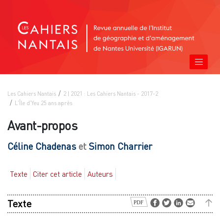
Les Cahiers Nantais
2 | 2021 : Les Cahiers Nantais - 2017-2
L'Île d'Yeu 25 ans après
Avant-propos
Céline
Chadenas
et
Simon
Charrier
Texte
Citer cet article
Auteurs
Texte