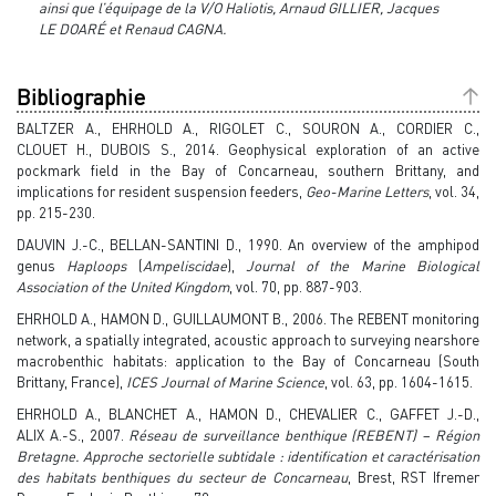
ainsi que l’équipage de la V/O Haliotis, Arnaud GILLIER, Jacques
LE DOARÉ et Renaud CAGNA.
Bibliographie
BALTZER A., EHRHOLD A., RIGOLET C., SOURON A., CORDIER C.,
CLOUET H., DUBOIS S., 2014. Geophysical exploration of an active
pockmark field in the Bay of Concarneau, southern Brittany, and
implications for resident suspension feeders,
Geo-Marine Letters
, vol. 34,
pp. 215-230.
DAUVIN J.-C., BELLAN-SANTINI D., 1990. An overview of the amphipod
genus
Haploops
(
Ampeliscidae
),
Journal of the Marine Biological
Association of the United Kingdom
, vol. 70, pp. 887-903.
EHRHOLD A., HAMON D., GUILLAUMONT B., 2006. The REBENT monitoring
network, a spatially integrated, acoustic approach to surveying nearshore
macrobenthic habitats: application to the Bay of Concarneau (South
Brittany, France),
ICES Journal of Marine Science
, vol. 63, pp. 1604-1615.
EHRHOLD A., BLANCHET A., HAMON D., CHEVALIER C., GAFFET J.-D.,
ALIX A.-S., 2007.
Réseau de surveillance benthique (REBENT) – Région
Bretagne. Approche sectorielle subtidale : identification et caractérisation
des habitats benthiques du secteur de Concarneau
, Brest, RST Ifremer