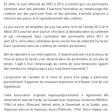
En effet, le suivi effectué de 2003 à 2014 a montré que ces pockmarks
semblent avoir des périodes d’inactivité favorables au remplissage des
cratères par des particules fines et des périodes d’activité propices à
l’érosion des parois et à l’agrandissement des cratères.
La succession de tempêtes qui a eu lieu entre la fin de l’année 2013 et le
début 2014 pourrait avoir joué un rôle dans la déstabilisation du sédiment
et par conséquent dans l’activation des pockmarks entre 2011 et
avril 2014, et/ou dans l’altération de la couche fine de sédiment (le faciès
blanc) présente dans les cratères de certains pockmarks.
Afin de répondre à ces interrogations, il faudrait préciser le processus de
mise en place du faciès clair observé dans les pockmarks et son pas de
temps. S’agit-il d’un remplissage de crème de vase temporaire (apport
des marées) ou remplissage à plus long terme (annuelle) ?
L’acquisition de carottes et la mise en place d’un piège à particules
permettraient d’apporter de nouveaux arguments et d’étayer l’une de ces
hypothèses.
Cette association originale
Haploops
/pockmarks a également été
observée en baie de Fundy, au Canada avec
Haploops fundiensis
(Wildish,
1984) et dans l’Øresund, détroit entre le Danemark et la Suède, avec
Haploops tubicola
et
Haploops tenuis
(Petersen, 1924). Dans chaque cas,