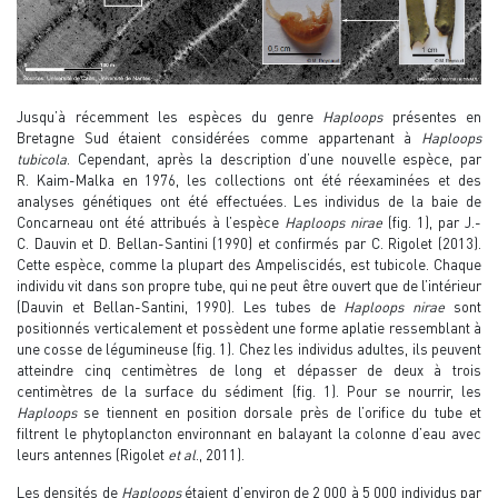
Jusqu’à récemment les espèces du genre
Haploops
présentes en
Bretagne Sud étaient considérées comme appartenant à
Haploops
tubicola
. Cependant, après la description d’une nouvelle espèce, par
R. Kaim-Malka en 1976, les collections ont été réexaminées et des
analyses génétiques ont été effectuées. Les individus de la baie de
Concarneau ont été attribués à l’espèce
Haploops nirae
(fig. 1), par J.-
C. Dauvin et D. Bellan-Santini (1990) et confirmés par C. Rigolet (2013).
Cette espèce, comme la plupart des Ampeliscidés, est tubicole. Chaque
individu vit dans son propre tube, qui ne peut être ouvert que de l’intérieur
(Dauvin et Bellan-Santini, 1990). Les tubes de
Haploops nirae
sont
positionnés verticalement et possèdent une forme aplatie ressemblant à
une cosse de légumineuse (fig. 1). Chez les individus adultes, ils peuvent
atteindre cinq centimètres de long et dépasser de deux à trois
centimètres de la surface du sédiment (fig. 1). Pour se nourrir, les
Haploops
se tiennent en position dorsale près de l’orifice du tube et
filtrent le phytoplancton environnant en balayant la colonne d’eau avec
leurs antennes (Rigolet
et al
., 2011).
Les densités de
Haploops
étaient d’environ de 2 000 à 5 000 individus par