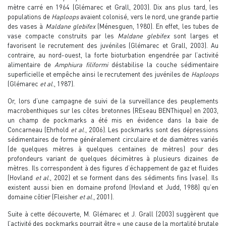
mètre carré en 1964 (Glémarec et Grall, 2003). Dix ans plus tard, les
populations de
Haploops
avaient colonisé, vers le nord, une grande partie
des vases à
Maldane glebifex
(Ménesguen, 1980). En effet, les tubes de
vase compacte construits par les
Maldane glebifex
sont larges et
favorisent le recrutement des juvéniles (Glémarec et Grall, 2003). Au
contraire, au nord-ouest, la forte bioturbation engendrée par l’activité
alimentaire de
Amphiura filiformi
déstabilise la couche sédimentaire
superficielle et empêche ainsi le recrutement des juvéniles de
Haploops
(Glémarec
et al
., 1987).
Or, lors d’une campagne de suivi de la surveillance des peuplements
macrobenthiques sur les côtes bretonnes (REseau BENThique) en 2003,
un champ de pockmarks a été mis en évidence dans la baie de
Concarneau (Ehrhold
et al
., 2006). Les pockmarks sont des dépressions
sédimentaires de forme généralement circulaire et de diamètres variés
(de quelques mètres à quelques centaines de mètres) pour des
profondeurs variant de quelques décimètres à plusieurs dizaines de
mètres. Ils correspondent à des figures d’échappement de gaz et fluides
(Hovland
et al
., 2002) et se forment dans des sédiments fins (vase). Ils
existent aussi bien en domaine profond (Hovland et Judd, 1988) qu’en
domaine côtier (Fleisher
et al
., 2001).
Suite à cette découverte, M. Glémarec et J. Grall (2003) suggèrent que
l’activité des pockmarks pourrait être « une cause de la mortalité brutale