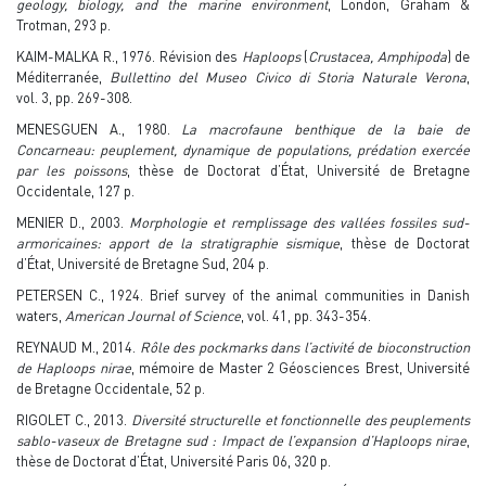
geology, biology, and the marine environment
, London, Graham &
Trotman, 293 p.
KAIM-MALKA R., 1976. Révision des
Haploops
(
Crustacea, Amphipoda
) de
Méditerranée,
Bullettino del Museo Civico di Storia Naturale Verona
,
vol. 3, pp. 269-308.
MENESGUEN A., 1980.
La macrofaune benthique de la baie de
Concarneau: peuplement, dynamique de populations, prédation exercée
par les poissons
, thèse de Doctorat d’État, Université de Bretagne
Occidentale, 127 p.
MENIER D., 2003.
Morphologie et remplissage des vallées fossiles sud-
armoricaines: apport de la stratigraphie sismique
, thèse de Doctorat
d’État, Université de Bretagne Sud, 204 p.
PETERSEN C., 1924. Brief survey of the animal communities in Danish
waters,
American Journal of Science
, vol. 41, pp. 343-354.
REYNAUD M., 2014.
Rôle des pockmarks dans l’activité de bioconstruction
de Haploops nirae
, mémoire de Master 2 Géosciences Brest, Université
de Bretagne Occidentale, 52 p.
RIGOLET C., 2013.
Diversité structurelle et fonctionnelle des peuplements
sablo-vaseux de Bretagne sud : Impact de l’expansion d’Haploops nirae
,
thèse de Doctorat d’État, Université Paris 06, 320 p.