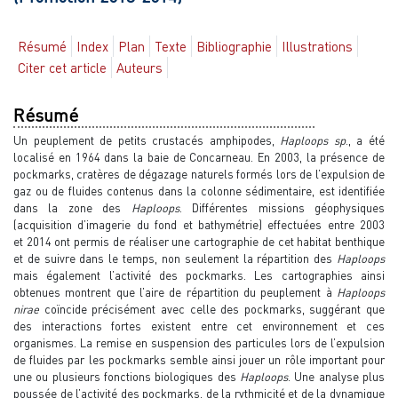
Résumé
Index
Plan
Texte
Bibliographie
Illustrations
Citer cet article
Auteurs
Résumé
Un peuplement de petits crustacés amphipodes,
Haploops sp
., a été
localisé en 1964 dans la baie de Concarneau. En 2003, la présence de
pockmarks, cratères de dégazage naturels formés lors de l’expulsion de
gaz ou de fluides contenus dans la colonne sédimentaire, est identifiée
dans la zone des
Haploops
. Différentes missions géophysiques
(acquisition d’imagerie du fond et bathymétrie) effectuées entre 2003
et 2014 ont permis de réaliser une cartographie de cet habitat benthique
et de suivre dans le temps, non seulement la répartition des
Haploops
mais également l’activité des pockmarks. Les cartographies ainsi
obtenues montrent que l’aire de répartition du peuplement à
Haploops
nirae
coïncide précisément avec celle des pockmarks, suggérant que
des interactions fortes existent entre cet environnement et ces
organismes. La remise en suspension des particules lors de l’expulsion
de fluides par les pockmarks semble ainsi jouer un rôle important pour
une ou plusieurs fonctions biologiques des
Haploops
. Une analyse plus
poussée de l’activité des pockmarks, de la rythmicité et de la dynamique