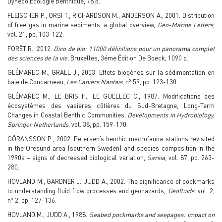
Dyneco Ecologie Benthique, 78 p.
FLEISCHER P., ORSI T., RICHARDSON M., ANDERSON A., 2001. Distribution
of free gas in marine sediments: a global overview,
Geo-Marine Letters
,
vol. 21, pp. 103-122.
FORÊT R., 2012.
Dico de bio: 11000 définitions pour un panorama complet
des sciences de la vie
, Bruxelles, 3éme Édition De Boeck, 1090 p.
GLÉMAREC M., GRALL J., 2003. Effets biogènes sur la sédimentation en
o
baie de Concarneau,
Les Cahiers Nantais
, n
59, pp. 123-130.
GLÉMAREC M., LE BRIS H., LE GUELLEC C., 1987. Modifications des
écosystèmes des vasières côtières du Sud-Bretagne, Long-Term
Changes in Coastal Benthic Communities,
Developments in Hydrobiology,
Springer Netherlands
, vol. 38, pp. 159-170.
GÖRANSSON P., 2002. Petersen’s benthic macrofauna stations revisited
in the Öresund area (southern Sweden) and species composition in the
1990s – signs of decreased biological variation,
Sarsia
, vol. 87, pp. 263-
280.
HOVLAND M., GARDNER J., JUDD A., 2002. The significance of pockmarks
to understanding fluid flow processes and geohazards,
Geofluids
, vol. 2,
o
n
2, pp. 127-136.
HOVLAND M., JUDD A., 1988.
Seabed pockmarks and seepages: impact on