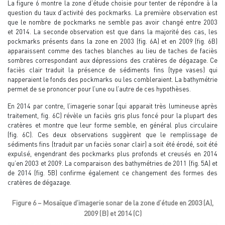
La figure 6 montre la zone d’étude choisie pour tenter de répondre à la
question du taux d’activité des pockmarks. La première observation est
que le nombre de pockmarks ne semble pas avoir changé entre 2003
et 2014. La seconde observation est que dans la majorité des cas, les
pockmarks présents dans la zone en 2003 (fig. 6A) et en 2009 (fig. 6B)
apparaissent comme des taches blanches au lieu de taches de faciès
sombres correspondant aux dépressions des cratères de dégazage. Ce
faciès clair traduit la présence de sédiments fins (type vases) qui
napperaient le fonds des pockmarks ou les combleraient. La bathymétrie
permet de se prononcer pour l’une ou l’autre de ces hypothèses.
En 2014 par contre, l’imagerie sonar (qui apparait très lumineuse après
traitement, fig. 6C) révèle un faciès gris plus foncé pour la plupart des
cratères et montre que leur forme semble, en général plus circulaire
(fig. 6C). Ces deux observations suggèrent que le remplissage de
sédiments fins (traduit par un faciès sonar clair) a soit été érodé, soit été
expulsé, engendrant des pockmarks plus profonds et creusés en 2014
qu’en 2003 et 2009. La comparaison des bathymétries de 2011 (fig. 5A) et
de 2014 (fig. 5B) confirme également ce changement des formes des
cratères de dégazage.
Figure 6 – Mosaïque d’imagerie sonar de la zone d’étude en 2003 (A),
2009 (B) et 2014 (C)