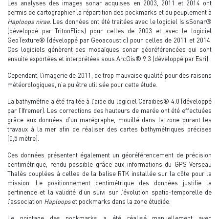
Les analyses des images sonar acquises en 2003, 2011 et 2014 ont
permis de cartographier la répartition des pockmarks et du peuplement à
Haploops nirae
. Les données ont été traitées avec le logiciel IsisSonar®
(développé par TritonElics) pour celles de 2003 et avec le logiciel
GeoTexture® (développé par Geoacoustic) pour celles de 2011 et 2014.
Ces logiciels génèrent des mosaïques sonar géoréférencées qui sont
ensuite exportées et interprétées sous ArcGis® 9.3 (développé par Esri).
Cependant, l’imagerie de 2011, de trop mauvaise qualité pour des raisons
météorologiques, n’a pu être utilisée pour cette étude.
La bathymétrie a été traitée à l’aide du logiciel Caraïbes® 4.0 (développé
par l’Ifremer). Les corrections des hauteurs de marée ont été effectuées
grâce aux données d’un marégraphe, mouillé dans la zone durant les
travaux à la mer afin de réaliser des cartes bathymétriques précises
(0,5 mètre).
Ces données présentent également un géoréférencement de précision
centimétrique, rendu possible grâce aux informations du GPS Verseau
Thalès couplées à celles de la balise RTK installée sur la côte pour la
mission. Le positionnement centimétrique des données justifie la
pertinence et la validité d’un suivi sur l’évolution spatio-temporelle de
l’association
Haploops
et pockmarks dans la zone étudiée.
Le pointage des pockmarks a été réalisé manuellement avec