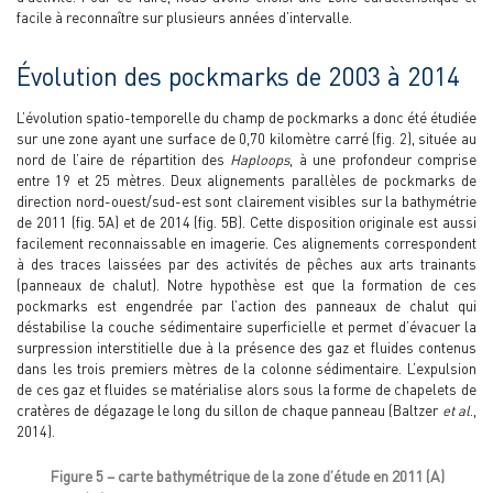
facile à reconnaître sur plusieurs années d’intervalle.
Évolution des pockmarks de 2003 à 2014
L’évolution spatio-temporelle du champ de pockmarks a donc été étudiée
sur une zone ayant une surface de 0,70 kilomètre carré (fig. 2), située au
nord de l’aire de répartition des
Haploops
, à une profondeur comprise
entre 19 et 25 mètres. Deux alignements parallèles de pockmarks de
direction nord-ouest/sud-est sont clairement visibles sur la bathymétrie
de 2011 (fig. 5A) et de 2014 (fig. 5B). Cette disposition originale est aussi
facilement reconnaissable en imagerie. Ces alignements correspondent
à des traces laissées par des activités de pêches aux arts trainants
(panneaux de chalut). Notre hypothèse est que la formation de ces
pockmarks est engendrée par l’action des panneaux de chalut qui
déstabilise la couche sédimentaire superficielle et permet d’évacuer la
surpression interstitielle due à la présence des gaz et fluides contenus
dans les trois premiers mètres de la colonne sédimentaire. L’expulsion
de ces gaz et fluides se matérialise alors sous la forme de chapelets de
cratères de dégazage le long du sillon de chaque panneau (Baltzer
et al
.,
2014).
Figure 5 – carte bathymétrique de la zone d’étude en 2011 (A)