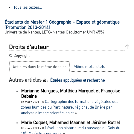
Tous les textes...
Étudiants de Master 1 Géographie – Espace et géomatique
(Promotion
2013-2014)
Université de Nantes, LETG-Nantes Géolittomer UMR 6554
Droits d'auteur
© Copyright
Même mots-clefs
Articles dans le même dossier
Autres articles
in
:
Études appliquées et recherche
Marianne
Murgues
,
Matthieu
Marquet
et
Françoise
Debaine
«
Cartographie des formations végétales des
05 mars 2021 -
zones humides du Parc naturel régional de Brière par
analyse d’image orientée-objet
»
Marie
Coquet
,
Mohamed
Maanan
et
Jérôme
Botrel
«
L’évolution historique du passage du Gois du
05 mars 2021 -
ème
18
siècle à nos jours
»