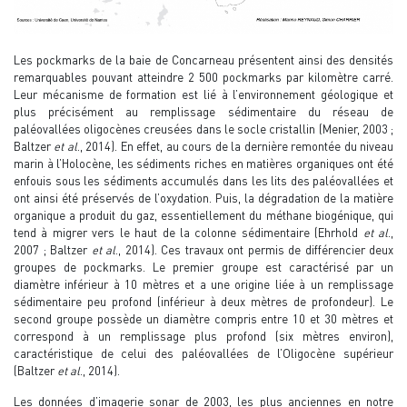
Les pockmarks de la baie de Concarneau présentent ainsi des densités
remarquables pouvant atteindre 2 500 pockmarks par kilomètre carré.
Leur mécanisme de formation est lié à l’environnement géologique et
plus précisément au remplissage sédimentaire du réseau de
paléovallées oligocènes creusées dans le socle cristallin (Menier, 2003 ;
Baltzer
et al
., 2014). En effet, au cours de la dernière remontée du niveau
marin à l’Holocène, les sédiments riches en matières organiques ont été
enfouis sous les sédiments accumulés dans les lits des paléovallées et
ont ainsi été préservés de l’oxydation. Puis, la dégradation de la matière
organique a produit du gaz, essentiellement du méthane biogénique, qui
tend à migrer vers le haut de la colonne sédimentaire (Ehrhold
et al
.,
2007 ; Baltzer
et al
., 2014). Ces travaux ont permis de différencier deux
groupes de pockmarks. Le premier groupe est caractérisé par un
diamètre inférieur à 10 mètres et a une origine liée à un remplissage
sédimentaire peu profond (inférieur à deux mètres de profondeur). Le
second groupe possède un diamètre compris entre 10 et 30 mètres et
correspond à un remplissage plus profond (six mètres environ),
caractéristique de celui des paléovallées de l’Oligocène supérieur
(Baltzer
et al
., 2014).
Les données d’imagerie sonar de 2003, les plus anciennes en notre