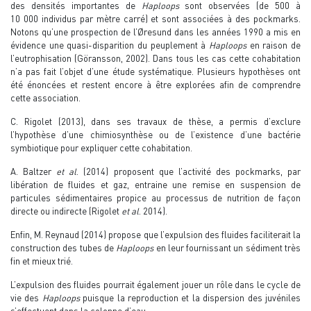
des densités importantes de
Haploops
sont observées (de 500 à
10 000 individus par mètre carré) et sont associées à des pockmarks.
Notons qu’une prospection de l’Øresund dans les années 1990 a mis en
évidence une quasi-disparition du peuplement à
Haploops
en raison de
l’eutrophisation (Göransson, 2002). Dans tous les cas cette cohabitation
n’a pas fait l’objet d’une étude systématique. Plusieurs hypothèses ont
été énoncées et restent encore à être explorées afin de comprendre
cette association.
C. Rigolet (2013), dans ses travaux de thèse, a permis d’exclure
l’hypothèse d’une chimiosynthèse ou de l’existence d’une bactérie
symbiotique pour expliquer cette cohabitation.
A. Baltzer
et al
. (2014) proposent que l’activité des pockmarks, par
libération de fluides et gaz, entraine une remise en suspension de
particules sédimentaires propice au processus de nutrition de façon
directe ou indirecte (Rigolet
et al
. 2014).
Enfin, M. Reynaud (2014) propose que l’expulsion des fluides faciliterait la
construction des tubes de
Haploops
en leur fournissant un sédiment très
fin et mieux trié.
L’expulsion des fluides pourrait également jouer un rôle dans le cycle de
vie des
Haploops
puisque la reproduction et la dispersion des juvéniles
s’effectuent dans la colonne d’eau.