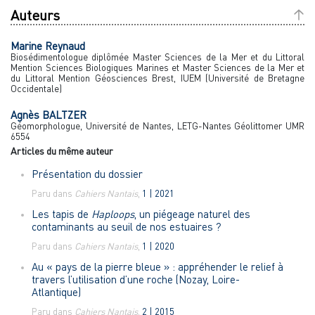
Auteurs
Marine
Reynaud
Biosédimentologue diplômée Master Sciences de la Mer et du Littoral
Mention Sciences Biologiques Marines et Master Sciences de la Mer et
du Littoral Mention Géosciences Brest, IUEM (Université de Bretagne
Occidentale)
Agnès
BALTZER
Géomorphologue, Université de Nantes, LETG-Nantes Géolittomer UMR
6554
Articles du même auteur
Présentation du dossier
Paru dans
Cahiers Nantais
,
1 | 2021
Les tapis de
Haploops
, un piégeage naturel des
contaminants au seuil de nos estuaires ?
Paru dans
Cahiers Nantais
,
1 | 2020
Au « pays de la pierre bleue » : appréhender le relief à
travers l’utilisation d’une roche (Nozay, Loire-
Atlantique)
Paru dans
Cahiers Nantais
,
2 | 2015