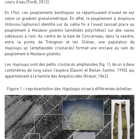
cours d’eau (Forêt, 2012).
En 1964, ces peuplements benthiques se répartissaient d’ouest en est
selon un gradient granulométrique. En effet, le peuplement à
Amphiura
filiformis
(ophiures) identifié sur du sable fin à l’ouest laissait place au
peuplement à
Maldane glebifex
(annélides polychètes) sur des vases
sableuses à l’est. Au centre de la baie de Concarneau, dans la vasière,
entre la pointe de Trévignon et les Glénan, une population de
Haploops sp
. (amphipodes crustacés) formait une enclave au sein du
peuplement à
Maldane glebifex
.
Les
Haploops
sont des petits crustacés amphipodes (fig. 1), de un à deux
centimètres de long selon l’espèce (Dauvin et Bellan-Santini, 1990), qui
appartiennent à la famille des Ampeliscidés (Krøyer, 1842).
Figure 1 – représentation des
Haploops nirae
à différentes échelles.