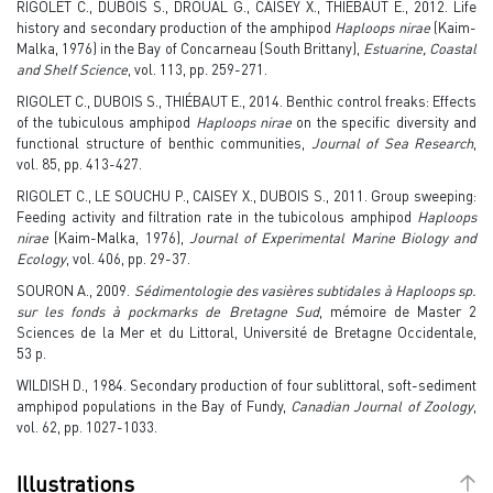
RIGOLET C., DUBOIS S., DROUAL G., CAISEY X., THIÉBAUT E., 2012. Life
history and secondary production of the amphipod
Haploops nirae
(Kaim-
Malka, 1976) in the Bay of Concarneau (South Brittany),
Estuarine, Coastal
and Shelf Science
, vol. 113, pp. 259-271.
RIGOLET C., DUBOIS S., THIÉBAUT E., 2014. Benthic control freaks: Effects
of the tubiculous amphipod
Haploops nirae
on the specific diversity and
functional structure of benthic communities,
Journal of Sea Research
,
vol. 85, pp. 413-427.
RIGOLET C., LE SOUCHU P., CAISEY X., DUBOIS S., 2011. Group sweeping:
Feeding activity and filtration rate in the tubicolous amphipod
Haploops
nirae
(Kaim-Malka, 1976),
Journal of Experimental Marine Biology and
Ecology
, vol. 406, pp. 29-37.
SOURON A., 2009.
Sédimentologie des vasières subtidales à Haploops sp.
sur les fonds à pockmarks de Bretagne Sud
, mémoire de Master 2
Sciences de la Mer et du Littoral, Université de Bretagne Occidentale,
53 p.
WILDISH D., 1984. Secondary production of four sublittoral, soft-sediment
amphipod populations in the Bay of Fundy,
Canadian Journal of Zoology
,
vol. 62, pp. 1027-1033.
Illustrations