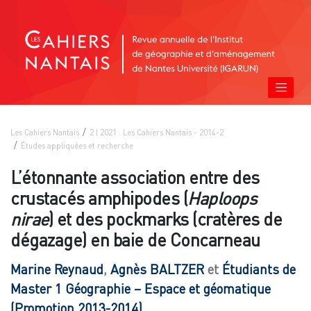
Les Cahiers Nantais
2 | 2021 : Les Cahiers Nantais - 2014-2
Études appliquées et recherche
L’étonnante association entre des
crustacés amphipodes (
Haploops
nirae
) et des pockmarks (cratères de
dégazage) en baie de Concarneau
Marine
Reynaud
,
Agnès
BALTZER
et
Étudiants de
Master 1 Géographie – Espace et géomatique
(Promotion
2013-2014)