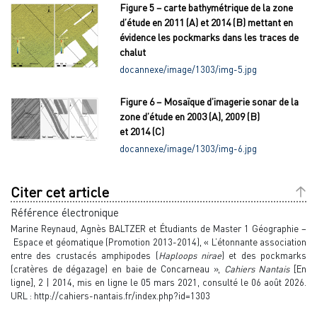
Figure 5 – carte bathymétrique de la zone
d’étude en 2011 (A) et 2014 (B) mettant en
évidence les pockmarks dans les traces de
chalut
docannexe/image/1303/img-5.jpg
Figure 6 – Mosaïque d’imagerie sonar de la
zone d’étude en 2003 (A), 2009 (B)
et 2014 (C)
docannexe/image/1303/img-6.jpg
Citer cet article
Référence électronique
Marine
Reynaud
,
Agnès
BALTZER
et
Étudiants de Master 1 Géographie –
Espace et géomatique (Promotion
2013-2014)
, « L’étonnante association
entre des crustacés amphipodes (
Haploops nirae
) et des pockmarks
(cratères de dégazage) en baie de Concarneau »,
Cahiers Nantais
[En
ligne], 2 | 2014, mis en ligne le 05 mars 2021, consulté le 06 août 2026.
URL : http://cahiers-nantais.fr/index.php?id=1303