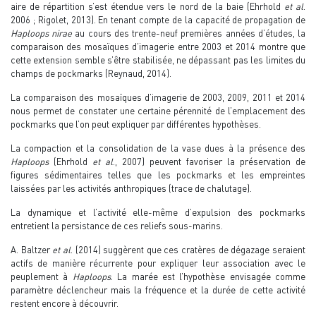
aire de répartition s’est étendue vers le nord de la baie (Ehrhold
et al
.
2006 ; Rigolet, 2013). En tenant compte de la capacité de propagation de
Haploops nirae
au cours des trente-neuf premières années d’études, la
comparaison des mosaïques d’imagerie entre 2003 et 2014 montre que
cette extension semble s’être stabilisée, ne dépassant pas les limites du
champs de pockmarks (Reynaud, 2014).
La comparaison des mosaïques d’imagerie de 2003, 2009, 2011 et 2014
nous permet de constater une certaine pérennité de l’emplacement des
pockmarks que l’on peut expliquer par différentes hypothèses.
La compaction et la consolidation de la vase dues à la présence des
Haploops
(Ehrhold
et al
., 2007) peuvent favoriser la préservation de
figures sédimentaires telles que les pockmarks et les empreintes
laissées par les activités anthropiques (trace de chalutage).
La dynamique et l’activité elle-même d’expulsion des pockmarks
entretient la persistance de ces reliefs sous-marins.
A. Baltzer
et al
. (2014) suggèrent que ces cratères de dégazage seraient
actifs de manière récurrente pour expliquer leur association avec le
peuplement à
Haploops
. La marée est l’hypothèse envisagée comme
paramètre déclencheur mais la fréquence et la durée de cette activité
restent encore à découvrir.