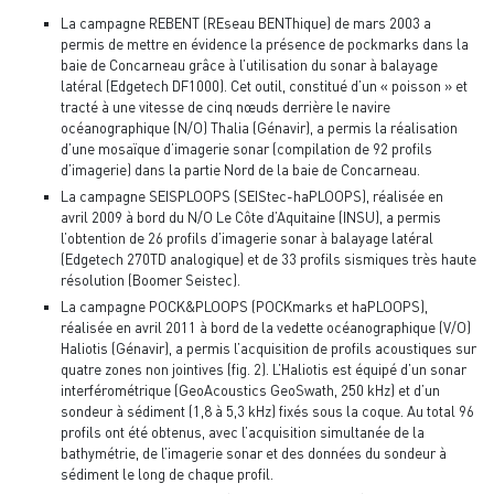
La campagne REBENT (REseau BENThique) de mars 2003 a
permis de mettre en évidence la présence de pockmarks dans la
baie de Concarneau grâce à l’utilisation du sonar à balayage
latéral (Edgetech DF1000). Cet outil, constitué d’un « poisson » et
tracté à une vitesse de cinq nœuds derrière le navire
océanographique (N/O) Thalia (Génavir), a permis la réalisation
d’une mosaïque d’imagerie sonar (compilation de 92 profils
d’imagerie) dans la partie Nord de la baie de Concarneau.
La campagne SEISPLOOPS (SEIStec-haPLOOPS), réalisée en
avril 2009 à bord du N/O Le Côte d’Aquitaine (INSU), a permis
l’obtention de 26 profils d’imagerie sonar à balayage latéral
(Edgetech 270TD analogique) et de 33 profils sismiques très haute
résolution (Boomer Seistec).
La campagne POCK&PLOOPS (POCKmarks et haPLOOPS),
réalisée en avril 2011 à bord de la vedette océanographique (V/O)
Haliotis (Génavir), a permis l’acquisition de profils acoustiques sur
quatre zones non jointives (fig. 2). L’Haliotis est équipé d’un sonar
interférométrique (GeoAcoustics GeoSwath, 250 kHz) et d’un
sondeur à sédiment (1,8 à 5,3 kHz) fixés sous la coque. Au total 96
profils ont été obtenus, avec l’acquisition simultanée de la
bathymétrie, de l’imagerie sonar et des données du sondeur à
sédiment le long de chaque profil.