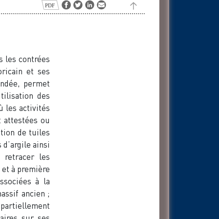
s les contrées
ricain et ses
endée, permet
tilisation des
 les activités
t attestées ou
tion de tuiles
 d’argile ainsi
 retracer les
 et à première
ssociées à la
assif ancien ;
partiellement
aires sur ses