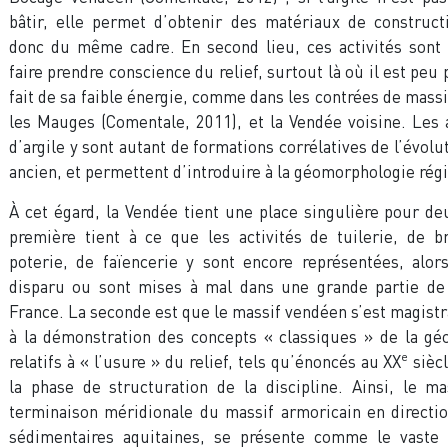
bâtir, elle permet d’obtenir des matériaux de construct
donc du même cadre. En second lieu, ces activités sont 
faire prendre conscience du relief, surtout là où il est peu
fait de sa faible énergie, comme dans les contrées de massif
les Mauges (Comentale, 2011), et la Vendée voisine. Les
d’argile y sont autant de formations corrélatives de l’évolu
ancien, et permettent d’introduire à la géomorphologie rég
À cet égard, la Vendée tient une place singulière pour de
première tient à ce que les activités de tuilerie, de b
poterie, de faïencerie y sont encore représentées, alor
disparu ou sont mises à mal dans une grande partie de 
France. La seconde est que le massif vendéen s’est magist
à la démonstration des concepts « classiques » de la gé
e
relatifs à « l’usure » du relief, tels qu’énoncés au XX
siècl
la phase de structuration de la discipline. Ainsi, le m
terminaison méridionale du massif armoricain en directi
sédimentaires aquitaines, se présente comme le vaste