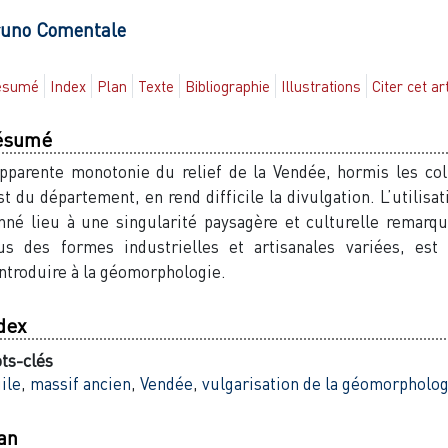
runo
Comentale
ésumé
Index
Plan
Texte
Bibliographie
Illustrations
Citer cet ar
ésumé
apparente monotonie du relief de la Vendée, hormis les coll
est du département, en rend difficile la divulgation. L’utilisat
nné lieu à une singularité paysagère et culturelle remarqu
us des formes industrielles et artisanales variées, est
introduire à la géomorphologie.
dex
ts-clés
ile
,
massif ancien
,
Vendée
,
vulgarisation de la géomorpholog
an