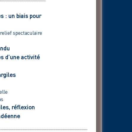
s : un biais pour
relief spectaculaire
andu
 d’une activité
argiles
elle
ns
les, réflexion
endéenne