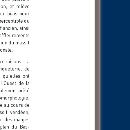
ion, et relève
un biais pour
 perceptible du
 ancien, ainsi
 affleurements
tion du massif
ionale.
ux raisons. La
riqueterie, de
s qu’elles ont
l’Ouest de la
ralement prêté
omorphologie,
e au cours de
assif vendéen,
on des marges
 plan du Bas-