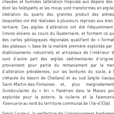
chaudes et humides (altération tropicale aux dépens des
dont les feldspaths et les micas sont transformés en argiles
libération du quartz des granites produit des arènes
lesquelles ont été réalisées à plusieurs reprises aux ères
tertiaire. Ces argiles d’altération ont été fréquemment
limons éoliens au cours du Quaternaire, et forment ce q
des cartes géologiques régionales qualifient de « forma
des plateaux », base de la matière première exploitée par 
établissements industriels et artisanaux de l’intérieur 
sont d’autre part des argiles sédimentaires d’origin
proviennent pour partie du remaniement par la mer
d’altération précédentes, sur les bordures du socle, à l
crétacée du bassin de Challans) et au sud (argile liasiq
Saint-Martin-des-Fontaines et, plus marginaleme
Scrobiculaires du « bri » flandrien dans le Marais poi
exploitée pour la poterie, la tuilerie et la faïenceri
Faïencerie
au nord du territoire communal de l’Ile-d’Elle).
Selon l’auteur, la perfection de l’aplanissement fondamen