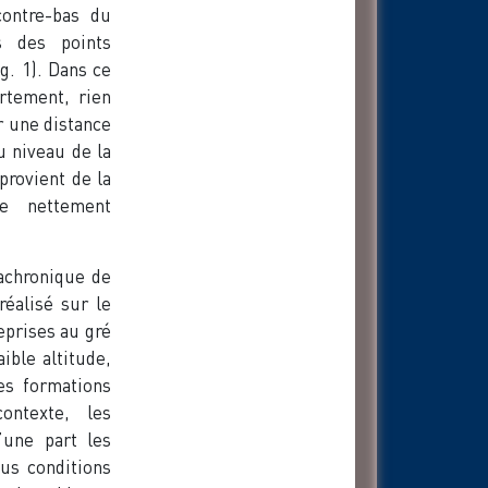
contre-bas du
 des points
g. 1). Dans ce
rtement, rien
r une distance
u niveau de la
provient de la
ue nettement
iachronique de
réalisé sur le
eprises au gré
ible altitude,
es formations
ontexte, les
’une part les
ous conditions