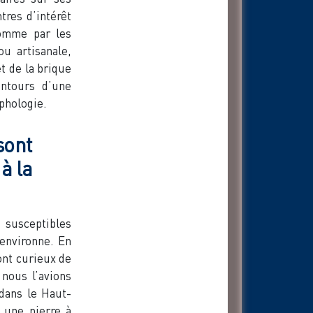
tres d’intérêt
comme par les
ou artisanale,
et de la brique
ontours d’une
rphologie.
 sont
à la
s susceptibles
s environne. En
ont curieux de
 nous l’avions
dans le Haut-
s une pierre à