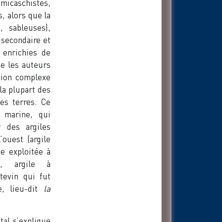
 micaschistes,
, alors que la
, sableuses),
 secondaire et
 enrichies de
ue les auteurs
tion complexe
la plupart des
des terres. Ce
e marine, qui
 des argiles
’ouest (argile
ue exploitée à
nt, argile à
tevin qui fut
e, lieu-dit
la
tal s’explique