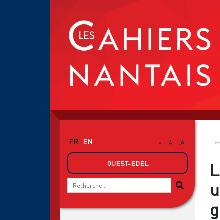
FR
EN
Les
A
A
A
OUEST-EDEL
L
u
g