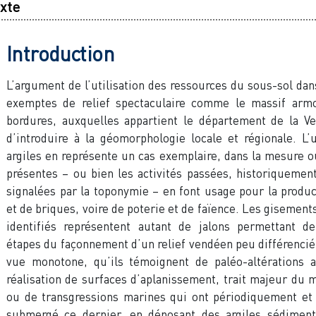
xte
Introduction
L’argument de l’utilisation des ressources du sous-sol dan
exemptes de relief spectaculaire comme le massif armo
bordures, auxquelles appartient le département de la V
d’introduire à la géomorphologie locale et régionale. L’u
argiles en représente un cas exemplaire, dans la mesure où
présentes – ou bien les activités passées, historiquemen
signalées par la toponymie – en font usage pour la produc
et de briques, voire de poterie et de faïence. Les gisements
identifiés représentent autant de jalons permettant de
étapes du façonnement d’un relief vendéen peu différencié
vue monotone, qu’ils témoignent de paléo-altérations a
réalisation de surfaces d’aplanissement, trait majeur du m
ou de transgressions marines qui ont périodiquement et 
submergé ce dernier, en déposant des argiles sédiment