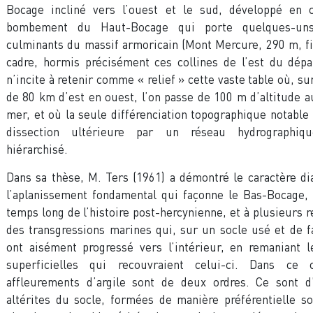
Bocage incliné vers l’ouest et le sud, développé en 
bombement du Haut-Bocage qui porte quelques-uns
culminants du massif armoricain (Mont Mercure, 290 m, fi
cadre, hormis précisément ces collines de l’est du dépa
n’incite à retenir comme « relief » cette vaste table où, su
de 80 km d’est en ouest, l’on passe de 100 m d’altitude a
mer, et où la seule différenciation topographique notable 
dissection ultérieure par un réseau hydrographiq
hiérarchisé.
Dans sa thèse, M. Ters (1961) a démontré le caractère d
l’aplanissement fondamental qui façonne le Bas-Bocage, 
temps long de l’histoire post-hercynienne, et à plusieurs r
des transgressions marines qui, sur un socle usé et de fa
ont aisément progressé vers l’intérieur, en remaniant l
superficielles qui recouvraient celui-ci. Dans ce c
affleurements d’argile sont de deux ordres. Ce sont d
altérites du socle, formées de manière préférentielle s