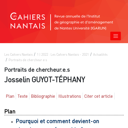
Les Cahiers Nantais
1 | 2022 : Les Cahiers Nantais - 2021
Actualités
Portraits de chercheur·e·s
Portraits de chercheur.e.s
Josselin GUYOT-TÉPHANY
Plan
Texte
Bibliographie
Illustrations
Citer cet article
Plan
Pourquoi et comment devient-on