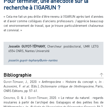
Pour terminer, une anecdote sur la
recherche à l’IGARUN ?
« Cela me fait un peu drôle d’être revenu à l’IGARUN après tant d’années
et d’avoir comme collègues d’anciens professeurs. J’apprécie beaucoup
cet environnement de travail, que je trouve particulièrement chaleureux
et convivial. »
Josselin GUYOT-TÉPHANY,
Chercheur postdoctoral, UMR LETG
6554 CNRS, Nantes Université
josselin.guyot-tephany@univ-nantes
Bibliographie
Guyot-Téphany
, J., 2020. « Anthropocène – Histoire du concept »,
In
:
A
lexandre
, F.
et al.
(Eds.),
Dictionnaire critique de l’Anthropocène
, Paris,
CNRS Editions, pp. 57-61.
Crouteix, O. & J. Guyot-Téphany,
2020. « Le retour du naturel : regards
insulaires à partir de l’archipel des Galapagos et des petites îles de
Méditerranée »,
In
:
Bulletin de l’Association de Géographes Français
, 96:2,