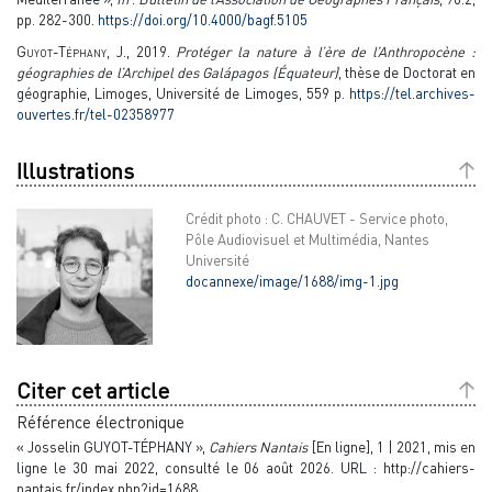
pp. 282-300.
https://doi.org/10.4000/bagf.5105
G
uyot-Téphany, J.
, 2019.
Protéger la nature à l’ère de l’Anthropocène :
géographies de l’Archipel des Galápagos (Équateur)
, thèse de Doctorat en
géographie, Limoges, Université de Limoges, 559 p.
https://tel.archives-
ouvertes.fr/tel-02358977
Illustrations
Crédit photo : C. CHAUVET - Service photo,
Pôle Audiovisuel et Multimédia, Nantes
Université
docannexe/image/1688/img-1.jpg
Citer cet article
Référence électronique
« Josselin GUYOT-TÉPHANY »,
Cahiers Nantais
[En ligne], 1 | 2021, mis en
ligne le 30 mai 2022, consulté le 06 août 2026. URL : http://cahiers-
nantais.fr/index.php?id=1688