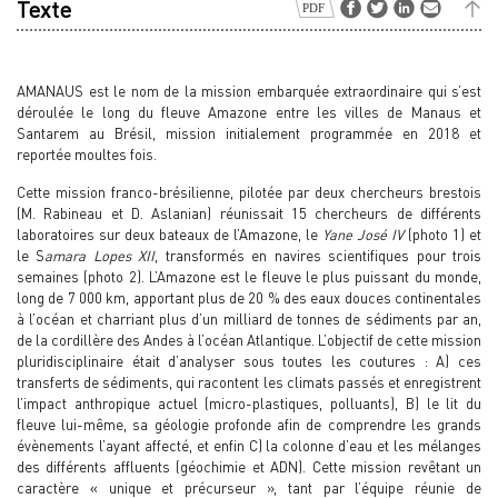
Texte
AMANAUS est le nom de la mission embarquée extraordinaire qui s’est
déroulée le long du fleuve Amazone entre les villes de Manaus et
Santarem au Brésil, mission initialement programmée en 2018 et
reportée moultes fois.
Cette mission franco-brésilienne, pilotée par deux chercheurs brestois
(M. Rabineau et D. Aslanian) réunissait 15 chercheurs de différents
laboratoires sur deux bateaux de l’Amazone, le
Yane José IV
(photo 1) et
le S
amara Lopes XII
, transformés en navires scientifiques pour trois
semaines (photo 2). L’Amazone est le fleuve le plus puissant du monde,
long de 7 000 km, apportant plus de 20 % des eaux douces continentales
à l’océan et charriant plus d’un milliard de tonnes de sédiments par an,
de la cordillère des Andes à l’océan Atlantique. L’objectif de cette mission
pluridisciplinaire était d’analyser sous toutes les coutures : A) ces
transferts de sédiments, qui racontent les climats passés et enregistrent
l’impact anthropique actuel (micro-plastiques, polluants), B) le lit du
fleuve lui-même, sa géologie profonde afin de comprendre les grands
évènements l’ayant affecté, et enfin C) la colonne d’eau et les mélanges
des différents affluents (géochimie et ADN). Cette mission revêtant un
caractère « unique et précurseur », tant par l’équipe réunie de