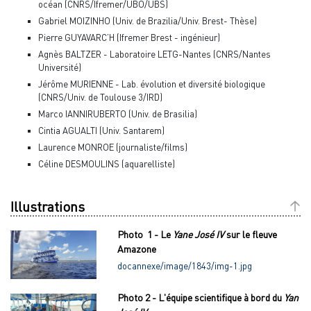
océan (CNRS/Ifremer/UBO/UBS)
Gabriel MOIZINHO (Univ. de Brazilia/Univ. Brest- Thèse)
Pierre GUYAVARC’H (Ifremer Brest - ingénieur)
Agnès BALTZER - Laboratoire LETG-Nantes (CNRS/Nantes
Université)
Jérôme MURIENNE - Lab. évolution et diversité biologique
(CNRS/Univ. de Toulouse 3/IRD)
Marco IANNIRUBERTO (Univ. de Brasilia)
Cintia AGUALTI (Univ. Santarem)
Laurence MONROE (journaliste/films)
Céline DESMOULINS (aquarelliste)
Illustrations
Photo 1 - Le
Yane José IV
sur le fleuve
Amazone
docannexe/image/1843/img-1.jpg
Photo 2 - L'équipe scientifique à bord du
Yan