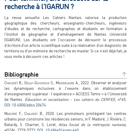
recherche à l'IGARUN ?
La revue annuelle Les Cahiers Nantais valorise la production
géographique des chercheurs, enseignants-chercheurs, ingénieurs
d'études et de recherche, cartographes et étudiants en formation à
l'Institut de géographie et d'aménagement de Nantes Université
(IGARUN). Les étudiants ont l'occasion de découvrir le processus
d'écriture d'un article scientifique suite à la réalisation d'un diagnostic de
territoire ou d'un mémoire de recherche en master. Si ce n'est déjà fait, je
vous invite à découvrir ces articles !
Bibliographie
Chaudet B., Gelly-Guichoux S., Magdelaine A.,
2022. Observer et analyser
les dynamiques inclusives à l'oeuvre dans un établissement
d'enseignement supérieur : l'expérience « ACCESS Tertre » à l'Université
de Nantes.
Éducation et socialisation - Les cahiers du CERFEE
, n°65.
DOI :10.4000/edso.20674
Madoré F., Chaudet B.,
2020. Les promoteurs privilégient les centres
urbains pour construire les résidences seniors, in F. Madoré, J. Rivière, C.
Batardy, S. Charrier, S. Loret,
Atlas Social de la métropole nantaise
,
eISSN : 2779-5772.
DOI : 10.48649/asmn.440