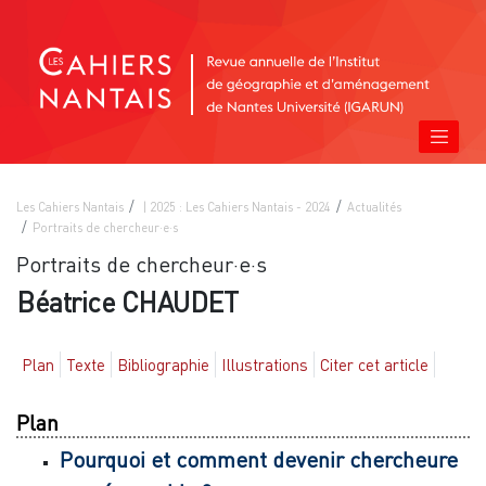
Les Cahiers Nantais
| 2025 : Les Cahiers Nantais - 2024
Actualités
Portraits de chercheur·e·s
Portraits de chercheur·e·s
Béatrice CHAUDET
Plan
Texte
Bibliographie
Illustrations
Citer cet article
Plan
Pourquoi et comment devenir chercheure