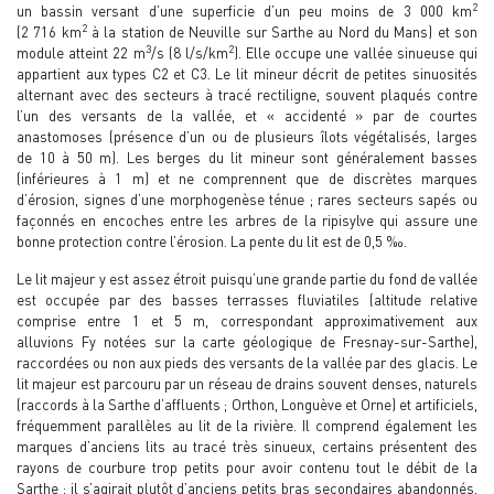
2
un bassin versant d’une superficie d’un peu moins de 3 000 km
2
(2 716 km
à la station de Neuville sur Sarthe au Nord du Mans) et son
3
2
module atteint 22 m
/s (8 l/s/km
). Elle occupe une vallée sinueuse qui
appartient aux types C2 et C3. Le lit mineur décrit de petites sinuosités
alternant avec des secteurs à tracé rectiligne, souvent plaqués contre
l’un des versants de la vallée, et « accidenté » par de courtes
anastomoses (présence d’un ou de plusieurs îlots végétalisés, larges
de 10 à 50 m). Les berges du lit mineur sont généralement basses
(inférieures à 1 m) et ne comprennent que de discrètes marques
d’érosion, signes d’une morphogenèse ténue ; rares secteurs sapés ou
façonnés en encoches entre les arbres de la ripisylve qui assure une
bonne protection contre l’érosion. La pente du lit est de 0,5 ‰.
Le lit majeur y est assez étroit puisqu’une grande partie du fond de vallée
est occupée par des basses terrasses fluviatiles (altitude relative
comprise entre 1 et 5 m, correspondant approximativement aux
alluvions Fy notées sur la carte géologique de Fresnay-sur-Sarthe),
raccordées ou non aux pieds des versants de la vallée par des glacis. Le
lit majeur est parcouru par un réseau de drains souvent denses, naturels
(raccords à la Sarthe d’affluents ; Orthon, Longuève et Orne) et artificiels,
fréquemment parallèles au lit de la rivière. Il comprend également les
marques d’anciens lits au tracé très sinueux, certains présentent des
rayons de courbure trop petits pour avoir contenu tout le débit de la
Sarthe ; il s’agirait plutôt d’anciens petits bras secondaires abandonnés,