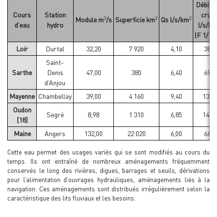
Débit d
Cours
Station
crue
3
2
2
Module m
/s
Superficie km
Qs l/s/km
d’eau
hydro
l/s/km
(F 1/10
Loir
Durtal
32,20
7 920
4,10
38
Saint-
Sarthe
Denis
47,00
380
6,40
69
d’Anjou
Mayenne
Chambellay
39,00
4 160
9,40
137
Oudon
Segré
8,98
1 310
6,85
145
[18]
Maine
Angers
132,00
22 020
6,00
64
Cette eau permet des usages variés qui se sont modifiés au cours du
temps. Ils ont entraîné de nombreux aménagements fréquemment
conservés le long des rivières, digues, barrages et seuils, dérivations
pour l’alimentation d’ouvrages hydrauliques, aménagements liés à la
navigation. Ces aménagements sont distribués irrégulièrement selon la
caractéristique des lits fluviaux et les besoins.