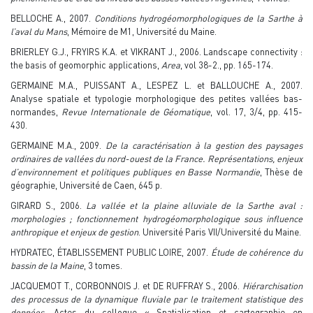
BELLOCHE A., 2007.
Conditions hydrogéomorphologiques de la Sarthe à
l’aval du Mans
, Mémoire de M1, Université du Maine.
BRIERLEY G.J., FRYIRS K.A. et VIKRANT J., 2006. Landscape connectivity :
the basis of geomorphic applications,
Area
, vol 38-2., pp. 165-174.
GERMAINE M.A., PUISSANT A., LESPEZ L. et BALLOUCHE A., 2007.
Analyse spatiale et typologie morphologique des petites vallées bas-
normandes,
Revue Internationale de Géomatique
, vol. 17, 3/4, pp. 415-
430.
GERMAINE M.A., 2009.
De la caractérisation à la gestion des paysages
ordinaires de vallées du nord-ouest de la France. Représentations, enjeux
d’environnement et politiques publiques en Basse Normandie
, Thèse de
géographie, Université de Caen, 645 p.
GIRARD S., 2006.
La vallée et la plaine alluviale de la Sarthe aval :
morphologies ; fonctionnement hydrogéomorphologique sous influence
anthropique et enjeux de gestion
. Université Paris VII/Université du Maine.
HYDRATEC, ÉTABLISSEMENT PUBLIC LOIRE, 2007.
Étude de cohérence du
bassin de la Maine
, 3 tomes.
JACQUEMOT T., CORBONNOIS J. et DE RUFFRAY S., 2006.
Hiérarchisation
des processus de la dynamique fluviale par le traitement statistique des
données
. Actes du colloque « Spatialisation et cartographie en