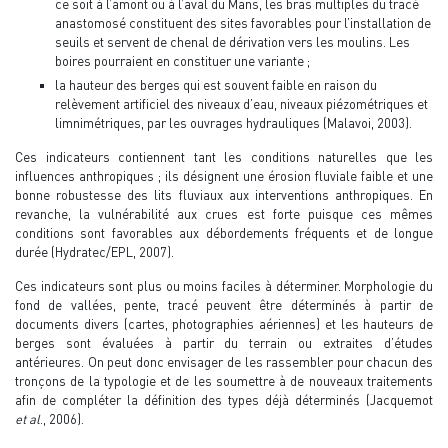
ce soit à l’amont ou à l’aval du Mans, les bras multiples du tracé
anastomosé constituent des sites favorables pour l’installation de
seuils et servent de chenal de dérivation vers les moulins. Les
boires pourraient en constituer une variante ;
la hauteur des berges qui est souvent faible en raison du
relèvement artificiel des niveaux d’eau, niveaux piézométriques et
limnimétriques, par les ouvrages hydrauliques (Malavoi, 2003).
Ces indicateurs contiennent tant les conditions naturelles que les
influences anthropiques ; ils désignent une érosion fluviale faible et une
bonne robustesse des lits fluviaux aux interventions anthropiques. En
revanche, la vulnérabilité aux crues est forte puisque ces mêmes
conditions sont favorables aux débordements fréquents et de longue
durée (Hydratec/EPL, 2007).
Ces indicateurs sont plus ou moins faciles à déterminer. Morphologie du
fond de vallées, pente, tracé peuvent être déterminés à partir de
documents divers (cartes, photographies aériennes) et les hauteurs de
berges sont évaluées à partir du terrain ou extraites d’études
antérieures. On peut donc envisager de les rassembler pour chacun des
tronçons de la typologie et de les soumettre à de nouveaux traitements
afin de compléter la définition des types déjà déterminés (Jacquemot
et al
., 2006).