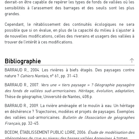
devrait-on être capable de repérer les types de fonds de vallées où les
sensibilités à l’arasement des barrages et des seuils sont les plus
grandes.
Cependant, le rétablissement des continuités écologiques ne sera
possible que si on évalue, en plus de la capacité du milieu à s’ajuster à
de nouvelles modifications, celles des riverains et usagers des vallées à
trouver de l’intérêt à ces modifications.
Bibliographie
BARRAUD R., 2004. Les rivières à biefs étagés. Des paysages contre
o
nature ?
Cahiers Nantais
, n
61, pp. 31-43.
BARRAUD R., 2007.
Vers une « tiers paysage » ? Géographie paysagère
des fonds de vallées sud-armoricaines. Héritage, évolution, adaptation
,
Thèse de géographie, Université de Nantes, 408 p.
BARRAUD R., 2009. La rivière aménagée et le moulin à eau. Un héritage
en déshérence ? Trajectoires, modèles et projets de paysages. Exemples
des vallées sud-armoricaines.
Bulletin de l’Association de géographes
Français
, pp. 32-45.
BCEOM, ÉTABLISSEMENT PUBLIC LOIRE, 2006.
Étude de modélisation des
phénomènes de crue au niveau des basses vallées Angevines
, 4 tomes.