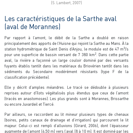
(S. Lambert, 2007)
Les caractéristiques de la Sarthe aval
(aval de Morannes)
Par rapport à l’amont, le débit de la Sarthe a doublé en raison
principalement des apports de l’Huisne qui rejoint la Sarthe au Mans. À la
3
station hydrométrique de Saint Denis d’Anjou, le module est de 47 m
/s
2
pour une superficie de bassin versant de 7 380 km
. Dans cette partie
aval, la rivière a façonné un large couloir dominé par des versants
fuyants établis tantôt dans les matériaux du Briovérien tantôt dans les
sédiments du Secondaire modérément résistants (type F de la
classification précédente).
Elle y décrit d’amples méandres. Le tracé se dédouble à plusieurs
reprises autour d’îlots végétalisés plus étendus que ceux de l’amont
(tracés en anastomoses). Les plus grands sont à Morannes, Brissarthe
ou encore Juvardeil et Tiercé.
Par ailleurs, se raccordent au lit mineur plusieurs types de chenaux
(boires, petits canaux de drainage et d’irrigation) qui parcourent le lit
majeur. Celui-ci est rempli d’alluvions (Girard, 2006), dont l’épaisseur
augmente de l’amont (6,50 m) vers l’aval (8 à 10 m). Il est dominé par les