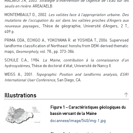
MALAVOI J.R, 2003.
Stratégie d’intervention de l’Agence de l’Eau sur les
seuils en rivière
. AREA/AELB.
MONTEMBAULT D., 2002.
Les vallées face à l’appropriation urbaine. Des
mutations de l’occupation du sol dans les vallées proches d’Angers aux
nouveaux paysages
., Thèse de géographie, Université d’Angers, 2 T.,
409 p.
PRIMA ODA., ECHIGO A., YOKOYAMA R. et YOSHIDA T., 2006. Supervised
landforme classification of Northeast honshu from DEM-derived thematic
maps,
Geomorpholy
, vol. 78., pp. 373-386.
SCHULE C.A., 1984.
La Maine, contribution à la connaissance d’un
hydrosystèmes
, Thèse de doctorat d’état, Université de Nancy II.
WEISS A., 2001.
Topographic Position and landforms analysis, ESRI
International User Conference
, San Diego, CA.
Illustrations
Figure 1 – Caractéristiques géologiques du
bassin versant de la Maine
docannexe/image/540/img-1.jpg