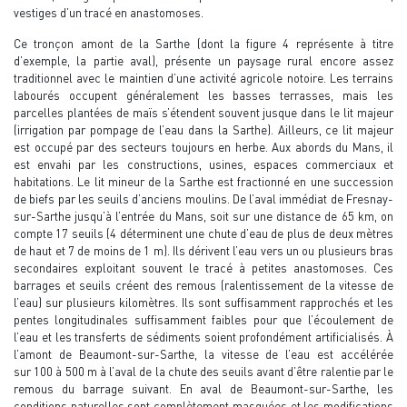
vestiges d’un tracé en anastomoses.
Ce tronçon amont de la Sarthe (dont la figure 4 représente à titre
d’exemple, la partie aval), présente un paysage rural encore assez
traditionnel avec le maintien d’une activité agricole notoire. Les terrains
labourés occupent généralement les basses terrasses, mais les
parcelles plantées de maïs s’étendent souvent jusque dans le lit majeur
(irrigation par pompage de l’eau dans la Sarthe). Ailleurs, ce lit majeur
est occupé par des secteurs toujours en herbe. Aux abords du Mans, il
est envahi par les constructions, usines, espaces commerciaux et
habitations. Le lit mineur de la Sarthe est fractionné en une succession
de biefs par les seuils d’anciens moulins. De l’aval immédiat de Fresnay-
sur-Sarthe jusqu’à l’entrée du Mans, soit sur une distance de 65 km, on
compte 17 seuils (4 déterminent une chute d’eau de plus de deux mètres
de haut et 7 de moins de 1 m). Ils dérivent l’eau vers un ou plusieurs bras
secondaires exploitant souvent le tracé à petites anastomoses. Ces
barrages et seuils créent des remous (ralentissement de la vitesse de
l’eau) sur plusieurs kilomètres. Ils sont suffisamment rapprochés et les
pentes longitudinales suffisamment faibles pour que l’écoulement de
l’eau et les transferts de sédiments soient profondément artificialisés. À
l’amont de Beaumont-sur-Sarthe, la vitesse de l’eau est accélérée
sur 100 à 500 m à l’aval de la chute des seuils avant d’être ralentie par le
remous du barrage suivant. En aval de Beaumont-sur-Sarthe, les
conditions naturelles sont complètement masquées et les modifications