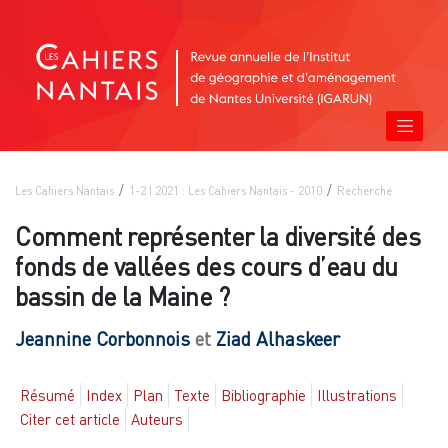
Les Cahiers Nantais
1-2 | 2021 : Les Cahiers Nantais - 2010
Recherche
Comment représenter la diversité des
fonds de vallées des cours d’eau du
bassin de la Maine ?
Jeannine
Corbonnois
et
Ziad
Alhaskeer
Résumé
Index
Plan
Texte
Bibliographie
Illustrations
Citer cet article
Auteurs