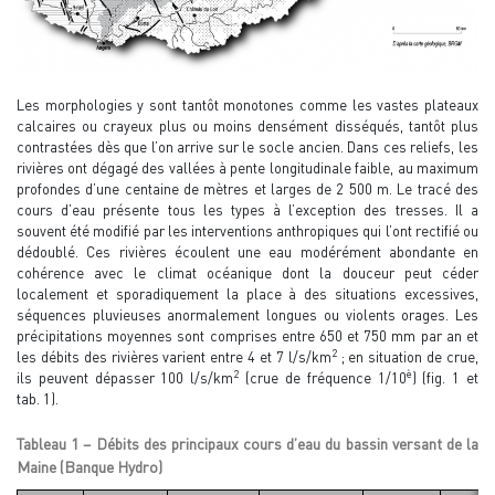
Les morphologies y sont tantôt monotones comme les vastes plateaux
calcaires ou crayeux plus ou moins densément disséqués, tantôt plus
contrastées dès que l’on arrive sur le socle ancien. Dans ces reliefs, les
rivières ont dégagé des vallées à pente longitudinale faible, au maximum
profondes d’une centaine de mètres et larges de 2 500 m. Le tracé des
cours d’eau présente tous les types à l’exception des tresses. Il a
souvent été modifié par les interventions anthropiques qui l’ont rectifié ou
dédoublé. Ces rivières écoulent une eau modérément abondante en
cohérence avec le climat océanique dont la douceur peut céder
localement et sporadiquement la place à des situations excessives,
séquences pluvieuses anormalement longues ou violents orages. Les
précipitations moyennes sont comprises entre 650 et 750 mm par an et
2
les débits des rivières varient entre 4 et 7 l/s/km
; en situation de crue,
2
è
ils peuvent dépasser 100 l/s/km
(crue de fréquence 1/10
) (fig. 1 et
tab. 1).
Tableau 1 – Débits des principaux cours d’eau du bassin versant de la
Maine (Banque Hydro)