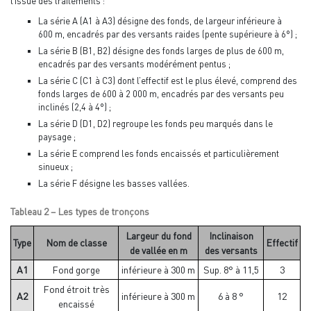
l’issue des traitements :
La série A (A1 à A3) désigne des fonds, de largeur inférieure à
600 m, encadrés par des versants raides (pente supérieure à 6°) ;
La série B (B1, B2) désigne des fonds larges de plus de 600 m,
encadrés par des versants modérément pentus ;
La série C (C1 à C3) dont l’effectif est le plus élevé, comprend des
fonds larges de 600 à 2 000 m, encadrés par des versants peu
inclinés (2,4 à 4°) ;
La série D (D1, D2) regroupe les fonds peu marqués dans le
paysage ;
La série E comprend les fonds encaissés et particulièrement
sinueux ;
La série F désigne les basses vallées.
Tableau 2 – Les types de tronçons
Largeur du fond
Inclinaison
Type
Nom de classe
Effectif
de vallée en m
des versants
A1
Fond gorge
inférieure à 300 m
Sup. 8° à 11,5
3
Fond étroit très
A2
inférieure à 300 m
6 à 8 °
12
encaissé