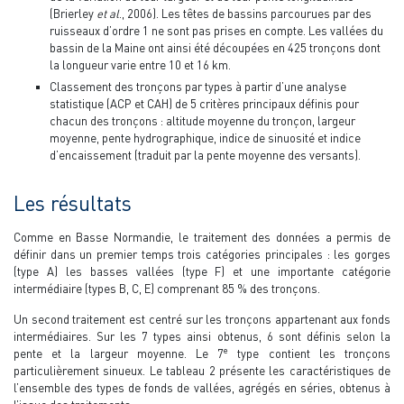
(Brierley
et al
., 2006). Les têtes de bassins parcourues par des
ruisseaux d’ordre 1 ne sont pas prises en compte. Les vallées du
bassin de la Maine ont ainsi été découpées en 425 tronçons dont
la longueur varie entre 10 et 16 km.
Classement des tronçons par types à partir d’une analyse
statistique (ACP et CAH) de 5 critères principaux définis pour
chacun des tronçons : altitude moyenne du tronçon, largeur
moyenne, pente hydrographique, indice de sinuosité et indice
d’encaissement (traduit par la pente moyenne des versants).
Les résultats
Comme en Basse Normandie, le traitement des données a permis de
définir dans un premier temps trois catégories principales : les gorges
(type A) les basses vallées (type F) et une importante catégorie
intermédiaire (types B, C, E) comprenant 85 % des tronçons.
Un second traitement est centré sur les tronçons appartenant aux fonds
intermédiaires. Sur les 7 types ainsi obtenus, 6 sont définis selon la
e
pente et la largeur moyenne. Le 7
type contient les tronçons
particulièrement sinueux. Le tableau 2 présente les caractéristiques de
l’ensemble des types de fonds de vallées, agrégés en séries, obtenus à