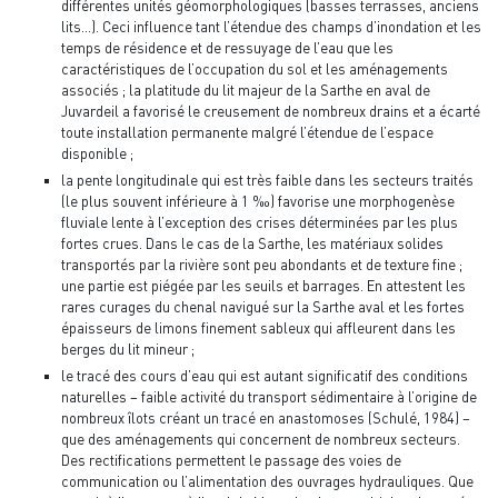
différentes unités géomorphologiques (basses terrasses, anciens
lits…). Ceci influence tant l’étendue des champs d’inondation et les
temps de résidence et de ressuyage de l’eau que les
caractéristiques de l’occupation du sol et les aménagements
associés ; la platitude du lit majeur de la Sarthe en aval de
Juvardeil a favorisé le creusement de nombreux drains et a écarté
toute installation permanente malgré l’étendue de l’espace
disponible ;
la pente longitudinale qui est très faible dans les secteurs traités
(le plus souvent inférieure à 1 ‰) favorise une morphogenèse
fluviale lente à l’exception des crises déterminées par les plus
fortes crues. Dans le cas de la Sarthe, les matériaux solides
transportés par la rivière sont peu abondants et de texture fine ;
une partie est piégée par les seuils et barrages. En attestent les
rares curages du chenal navigué sur la Sarthe aval et les fortes
épaisseurs de limons finement sableux qui affleurent dans les
berges du lit mineur ;
le tracé des cours d’eau qui est autant significatif des conditions
naturelles – faible activité du transport sédimentaire à l’origine de
nombreux îlots créant un tracé en anastomoses (Schulé, 1984) –
que des aménagements qui concernent de nombreux secteurs.
Des rectifications permettent le passage des voies de
communication ou l’alimentation des ouvrages hydrauliques. Que