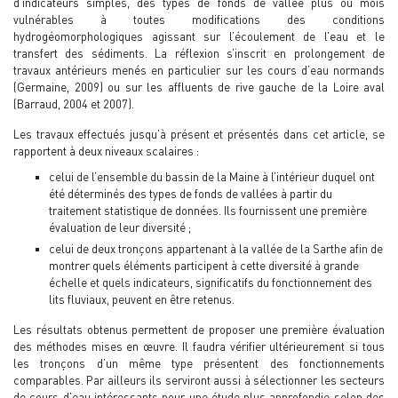
d’indicateurs simples, des types de fonds de vallée plus ou mois
vulnérables à toutes modifications des conditions
hydrogéomorphologiques agissant sur l’écoulement de l’eau et le
transfert des sédiments. La réflexion s’inscrit en prolongement de
travaux antérieurs menés en particulier sur les cours d’eau normands
(Germaine, 2009) ou sur les affluents de rive gauche de la Loire aval
(Barraud, 2004 et 2007).
Les travaux effectués jusqu’à présent et présentés dans cet article, se
rapportent à deux niveaux scalaires :
celui de l’ensemble du bassin de la Maine à l’intérieur duquel ont
été déterminés des types de fonds de vallées à partir du
traitement statistique de données. Ils fournissent une première
évaluation de leur diversité ;
celui de deux tronçons appartenant à la vallée de la Sarthe afin de
montrer quels éléments participent à cette diversité à grande
échelle et quels indicateurs, significatifs du fonctionnement des
lits fluviaux, peuvent en être retenus.
Les résultats obtenus permettent de proposer une première évaluation
des méthodes mises en œuvre. Il faudra vérifier ultérieurement si tous
les tronçons d’un même type présentent des fonctionnements
comparables. Par ailleurs ils serviront aussi à sélectionner les secteurs
de cours d’eau intéressants pour une étude plus approfondie selon des