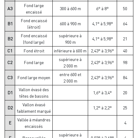
Fond large
A3
300 à 600 m
6° à 8°
50
encaissé
Fond encaissé
B1
600 à 900 m
4,1° à 5,98°
64
(étroit)
Fond encaissé
supérieure à
B2
4,1° à 5,98°
21
(fond large)
900 m
C1
Fond étroit
inférieure à 600 m
2,43° à 3,96°
40
supérieure à
C2
Fond large
2,43° à 3,96°
98
2 000 m
entre 600 et
C3
Fond large moyen
2,43° à 3,96°
84
2 000 m
Vallon évasé des
D1
1,6° à 3,4°
20
têtes de bassins
Vallon évasé
D2
1,2° à 2,2°
25
faiblement marqué
Vallée à méandres
E
4
encaissés
supérieure à
F
Basse vallée
0,93° à 2,68°
4