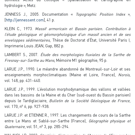
hydrologie », Metz.
JENNESS J., 2005. Documentation «
Topographic Position Index
»,
[
http://jennessent.com
], 41 p.
KLEIN C., 1973.
Massif armoricain et Bassin parisien. Contribution à
l’étude géologique et géomorphologique d’un massif ancien et de ses
enveloppes sédimentaires
, Thèse de Doctorat d’État, Université Paris I,
Imprimerie Louis JEAN, Gap, 882 p.
LAMBERT S., 2007.
Étude des morphologies fluviales de la Sarthe de
Fresnay-sur-Sarthe au Mans
, Mémoire M1 géographie, 95 p.
LARUE J.P., 1990. Le méandre abandonné de Montreuil-sur-Loir et ses
enseignements morphoclimatiques (Maine et Loire, France),
Norois
,
vol. 148, pp. 431-440.
LARUE J.P., 1999. L’évolution morphodynamique des vallons et vallées
dans les bassins de la Maine et du Cher (sud-ouest du Bassin parisien)
depuis le Tardiglaciaire,
Bulletin de la Société Géologique de France
,
o
vol. 170, n
6, pp. 927-938.
LARUE J.P. et ETIENNE R., 1997. Les changements de cours de la Sarthe
entre Le Mans et Sablé-sur-Sarthe (France),
Géographie physique et
o
Quaternaire
, vol. 51, n
3, pp. 285-294.