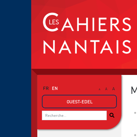
M
FR
EN
A
A
A
OUEST-EDEL