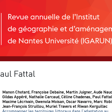
aul
Fattal
Manon
Chotard
,
Françoise
Debaine
,
Martin
Juigner
,
Aude
Nau
Gildas
Appéré
,
Nathalie
Carcaud
,
Céline
Chadenas
,
Paul
Fattal
Maxime
Lécrivain
,
Gwenola
Moisan
,
Oscar
Navarro
,
Marc
Robi
Jean-François
Struillou
,
Muriel
Travers
et
Riwan
Kerguillec
Accompagner les territoires littoraux dans l’adaptation au