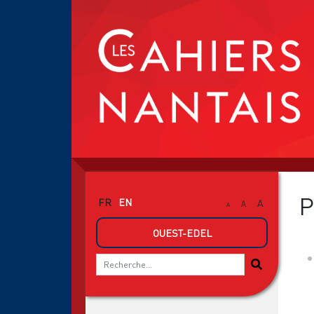
P
FR
EN
A
A
A
OUEST-EDEL