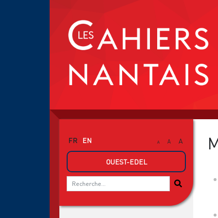
M
FR
EN
A
A
A
OUEST-EDEL