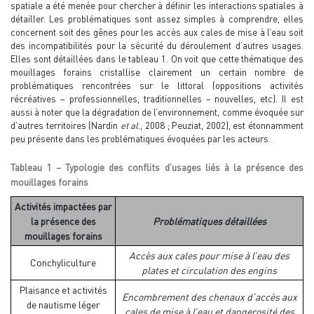
spatiale a été menée pour chercher à définir les interactions spatiales à
détailler. Les problématiques sont assez simples à comprendre, elles
concernent soit des gênes pour les accès aux cales de mise à l’eau soit
des incompatibilités pour la sécurité du déroulement d’autres usages.
Elles sont détaillées dans le tableau 1. On voit que cette thématique des
mouillages forains cristallise clairement un certain nombre de
problématiques rencontrées sur le littoral (oppositions activités
récréatives – professionnelles, traditionnelles – nouvelles, etc). Il est
aussi à noter que la dégradation de l’environnement, comme évoquée sur
d’autres territoires (Nardin
et al
., 2008 ; Peuziat, 2002), est étonnamment
peu présente dans les problématiques évoquées par les acteurs.
Tableau 1 – Typologie des conflits d’usages liés à la présence des
mouillages forains
Activités impactées par
la présence des
Problématiques détaillées
mouillages forains
Accès aux cales pour mise à l’eau des
Conchyliculture
plates et circulation des engins
Plaisance et activités
Encombrement des chenaux d’accès aux
de nautisme léger
cales de mise à l’eau et dangerosité des