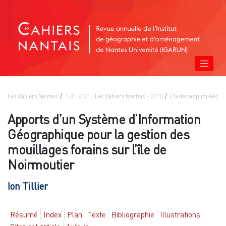
Les Cahiers Nantais
1-2 | 2021 : Les Cahiers Nantais - 2010
Études appliquées
Apports d’un Système d’Information
Géographique pour la gestion des
mouillages forains sur l’île de
Noirmoutier
Ion
Tillier
Résumé
Index
Plan
Texte
Bibliographie
Illustrations