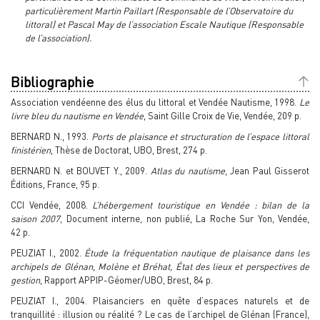
particulièrement Martin Paillart (Responsable de l’Observatoire du
littoral) et Pascal May de l’association Escale Nautique (Responsable
de l’association).
Bibliographie
Association vendéenne des élus du littoral et Vendée Nautisme, 1998.
Le
livre bleu du nautisme en Vendée
, Saint Gille Croix de Vie, Vendée, 209 p.
BERNARD N., 1993.
Ports de plaisance et structuration de l’espace littoral
finistérien
, Thèse de Doctorat, UBO, Brest, 274 p.
BERNARD N. et BOUVET Y., 2009.
Atlas du nautisme
, Jean Paul Gisserot
Éditions, France, 95 p.
CCI Vendée, 2008.
L’hébergement touristique en Vendée : bilan de la
saison 2007
, Document interne, non publié, La Roche Sur Yon, Vendée,
42 p.
PEUZIAT I., 2002.
Étude la fréquentation nautique de plaisance dans les
archipels de Glénan, Molène et Bréhat, État des lieux et perspectives de
gestion
, Rapport APPIP-Géomer/UBO, Brest, 84 p.
PEUZIAT I., 2004. Plaisanciers en quête d’espaces naturels et de
tranquillité : illusion ou réalité ? Le cas de l’archipel de Glénan (France),