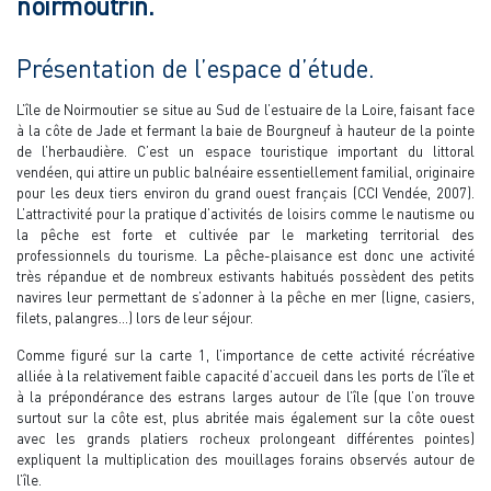
noirmoutrin.
Présentation de l’espace d’étude.
L’île de Noirmoutier se situe au Sud de l’estuaire de la Loire, faisant face
à la côte de Jade et fermant la baie de Bourgneuf à hauteur de la pointe
de l’herbaudière. C’est un espace touristique important du littoral
vendéen, qui attire un public balnéaire essentiellement familial, originaire
pour les deux tiers environ du grand ouest français (CCI Vendée, 2007).
L’attractivité pour la pratique d’activités de loisirs comme le nautisme ou
la pêche est forte et cultivée par le marketing territorial des
professionnels du tourisme. La pêche-plaisance est donc une activité
très répandue et de nombreux estivants habitués possèdent des petits
navires leur permettant de s’adonner à la pêche en mer (ligne, casiers,
filets, palangres…) lors de leur séjour.
Comme figuré sur la carte 1, l’importance de cette activité récréative
alliée à la relativement faible capacité d’accueil dans les ports de l’île et
à la prépondérance des estrans larges autour de l’île (que l’on trouve
surtout sur la côte est, plus abritée mais également sur la côte ouest
avec les grands platiers rocheux prolongeant différentes pointes)
expliquent la multiplication des mouillages forains observés autour de
l’île.