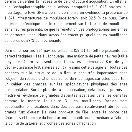
permis de vérifier la nécessité de ce protocole d’acquisition. En effet, si
sur l’orthophotographie nous avions comptabilisé 1 012 navires au
mouillage, le levé GPS a permis de mettre en évidence la présence de
1 341 infrastructures de mouillage forain, soit 32,5 % de plus. Cette
différence s’explique par le recensement sur le terrain de mouillages
sans navires présents, ce que la résolution des photographies aériennes
ne permettait pas. Nous avons également pu qualifier les mouillages
dont près de 69 % sont échouants.
De même, sur les 724 navires présents (53 %), la flottille présente des
caractéristiques liées à l’échouage : une majorité de petits navires (taille
moyenne : 4,5 m avec seulement 15 navires supérieurs à 8 m) de type
pêche-plaisance (430 navires soit 67 % sans cette catégorie). Toutes ces
données sur la structure de la flottille sont très importantes dans
l’objectif de restructuration des zones de mouillages car elles apportent
un cahier des charges sur les spécifications physiques des sites
d’implantation. Sur le plan de la spatialisation, cela nous a permis de
mettre en évidence de grandes disparités spatiales dans les densités
comme le montre la figure 3. Les mouillages forains sont
essentiellement localisés dans des secteurs relativement abrités des
grands flux d’ouest (la côte nord-est de l’île (entre la pointe des
Charniers et la pointe du Fort Larron) et la côte ouest médiane à l’abri de
la pointe de la Loire) et proches des zones d’habitation.