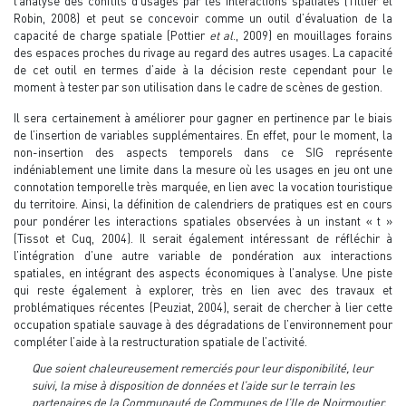
l’analyse des conflits d’usages par les interactions spatiales (Tillier et
Robin, 2008) et peut se concevoir comme un outil d’évaluation de la
capacité de charge spatiale (Pottier
et al
., 2009) en mouillages forains
des espaces proches du rivage au regard des autres usages. La capacité
de cet outil en termes d’aide à la décision reste cependant pour le
moment à tester par son utilisation dans le cadre de scènes de gestion.
Il sera certainement à améliorer pour gagner en pertinence par le biais
de l’insertion de variables supplémentaires. En effet, pour le moment, la
non-insertion des aspects temporels dans ce SIG représente
indéniablement une limite dans la mesure où les usages en jeu ont une
connotation temporelle très marquée, en lien avec la vocation touristique
du territoire. Ainsi, la définition de calendriers de pratiques est en cours
pour pondérer les interactions spatiales observées à un instant « t »
(Tissot et Cuq, 2004). Il serait également intéressant de réfléchir à
l’intégration d’une autre variable de pondération aux interactions
spatiales, en intégrant des aspects économiques à l’analyse. Une piste
qui reste également à explorer, très en lien avec des travaux et
problématiques récentes (Peuziat, 2004), serait de chercher à lier cette
occupation spatiale sauvage à des dégradations de l’environnement pour
compléter l’aide à la restructuration spatiale de l’activité.
Que soient chaleureusement remerciés pour leur disponibilité, leur
suivi, la mise à disposition de données et l’aide sur le terrain les
partenaires de la Communauté de Communes de l’Ile de Noirmoutier,