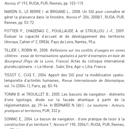
o
Norois
, n
193, RUOA, PUR, Rennes, pp. 103-115.
NARDIN G., LE BERRE I. et BRIGAND L., 2008. Un SIG pour connaître et
o
gérer la plaisance dans le finistère,
Norois
n
206, 2008/1, RUOA, PUR,
Rennes, pp. 53-72.
POTTIER P., CHADENAS C., POUILLAUDE A. et STRUILLOU J.-F., 2009.
Évaluer la capacité d’accueil et de développement des territoires
o
littoraux, Cahier n
2, DREAL Pays de Loire, Nantes, 90 p.
TILLIER I., ROBIN M., 2008.
Réflexions sur les conflits d’usages en zones
côtières : essai de formalisations spatiales à partir d’exemples en baie de
Bourgneuf (Pays de la Loire, France)
, Actes du colloque international
pluridisciplinaire : « Le littoral : Subir, Dire, Agir », Lille, France.
TISSOT C., CUQ F., 2004. Apport des SIG pour la modélisation spatio-
temporelle d’activités humaines,
Revue Internationale de Géomatique
,
vol. 14 (2004-1), Paris, pp. 83-96.
TONINI B. et TROUILLET B., 2005. Les bassins de navigation : éléments
d’une typologie, étude sur la façade atlantique à partir de la
réglementation, pp. 29-44. In BERNARD N. (dir.) :
Le nautisme : Acteurs,
pratiques et territoires
, PUR, 332 p.
SONNIC E., 2004. Le bassin de navigation : d’une pratique de loisir à la
o
construction d’un territoire ?,
Norois
n
190, 2004/1, RUOA, PUR, Rennes,