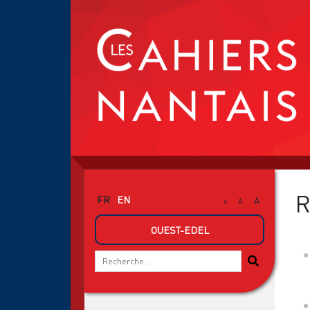
R
FR
EN
A
A
A
OUEST-EDEL