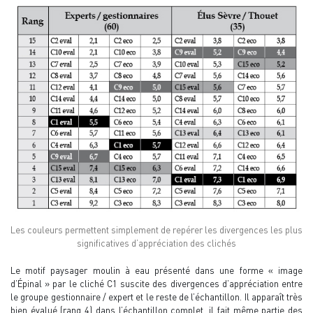
Les couleurs permettent simplement de repérer les divergences les plus
significatives d’appréciation des clichés
Le motif paysager moulin à eau présenté dans une forme « image
d’Épinal » par le cliché C1 suscite des divergences d’appréciation entre
le groupe gestionnaire / expert et le reste de l’échantillon. Il apparaît très
bien évalué (rang 4) dans l’échantillon complet, il fait même partie des