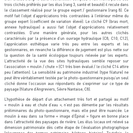
trois clichés préférés par les élus (rang 3, santé et beauté) il recule dans
le classement réalisé pour le groupe expert / gestionnaire (rang 8). Ce
motif fait l’objet d’appréciations très contrastées à l’intérieur même du
groupe expert (coefficient de variation élevé). Le cliché C9 (bras mort,
annexe hydraulique) a aussi fait l’objet d’appréciations relativement
contrastées. D’une manière générale, pour les autres clichés
caractérisés par la présence d’un ouvrage hydraulique (C8, C10, C12),
l’appréciation esthétique varie très peu entre les experts et les
gestionnaires, en revanche la différence de jugement est plus nette sur
la question de la santé écologique toujours relevée par les experts.
L’attractivité de la vue des sites hydrauliques semble reposer sur
l’association « moulin / chute » (C1 très bien évalué / le cliché C14 attire
peu l’attention). La sensibilité au patrimoine industriel (type filature) ne
peut être véritablement testée par le photo-questionnaire puisqu’un seul
cliché donne l’occasion aux répondants de s’exprimer sur ce type de
paysage (filature d’Angreviers, Sèvre Nantaise, C8).
L’hypothèse de départ d’un attachement très fort et partagé au motif
« moulin à eau et chute d’eau », n’est pas démentie par les résultats
préliminaires du photo-questionnaire, mais elle peut être nuancée. Le
moulin à eau dans sa forme « image d’Épinal » figure en bonne place
dans l’attractivité des paysages de rivière. Les élus locaux ont relevé sa
dimension patrimoniale dès cette étape de l’évaluation photographique
(récurrence des termes patrimoine, héritage, histoire). Toutefois, le