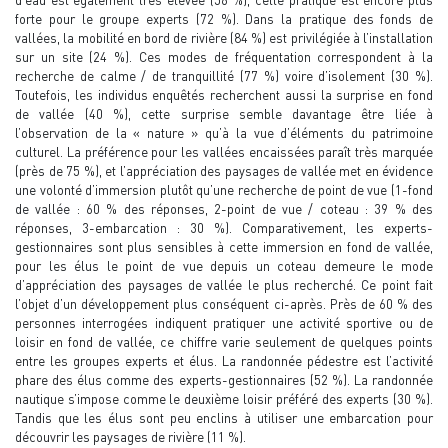
d’eau est également très élevée (56 %), cette pratique est encore plus
forte pour le groupe experts (72 %). Dans la pratique des fonds de
vallées, la mobilité en bord de rivière (84 %) est privilégiée à l’installation
sur un site (24 %). Ces modes de fréquentation correspondent à la
recherche de calme / de tranquillité (77 %) voire d’isolement (30 %).
Toutefois, les individus enquêtés recherchent aussi la surprise en fond
de vallée (40 %), cette surprise semble davantage être liée à
l’observation de la « nature » qu’à la vue d’éléments du patrimoine
culturel. La préférence pour les vallées encaissées paraît très marquée
(près de 75 %), et l’appréciation des paysages de vallée met en évidence
une volonté d’immersion plutôt qu’une recherche de point de vue (1-fond
de vallée : 60 % des réponses, 2-point de vue / coteau : 39 % des
réponses, 3-embarcation : 30 %). Comparativement, les experts-
gestionnaires sont plus sensibles à cette immersion en fond de vallée,
pour les élus le point de vue depuis un coteau demeure le mode
d’appréciation des paysages de vallée le plus recherché. Ce point fait
l’objet d’un développement plus conséquent ci-après. Près de 60 % des
personnes interrogées indiquent pratiquer une activité sportive ou de
loisir en fond de vallée, ce chiffre varie seulement de quelques points
entre les groupes experts et élus. La randonnée pédestre est l’activité
phare des élus comme des experts-gestionnaires (52 %). La randonnée
nautique s’impose comme le deuxième loisir préféré des experts (30 %).
Tandis que les élus sont peu enclins à utiliser une embarcation pour
découvrir les paysages de rivière (11 %).