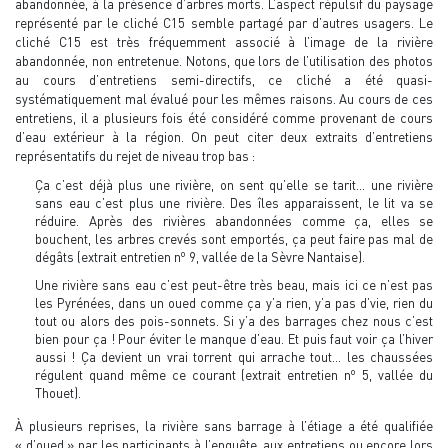
abandonnée, à la présence d’arbres morts. L’aspect répulsif du paysage
représenté par le cliché C15 semble partagé par d’autres usagers. Le
cliché C15 est très fréquemment associé à l’image de la rivière
abandonnée, non entretenue. Notons, que lors de l’utilisation des photos
au cours d’entretiens semi-directifs, ce cliché a été quasi-
systématiquement mal évalué pour les mêmes raisons. Au cours de ces
entretiens, il a plusieurs fois été considéré comme provenant de cours
d’eau extérieur à la région. On peut citer deux extraits d’entretiens
représentatifs du rejet de niveau trop bas :
Ça c’est déjà plus une rivière, on sent qu’elle se tarit… une rivière
sans eau c’est plus une rivière. Des îles apparaissent, le lit va se
réduire. Après des rivières abandonnées comme ça, elles se
bouchent, les arbres crevés sont emportés, ça peut faire pas mal de
o
dégâts (extrait entretien n
9, vallée de la Sèvre Nantaise).
Une rivière sans eau c’est peut-être très beau, mais ici ce n’est pas
les Pyrénées, dans un oued comme ça y’a rien, y’a pas d’vie, rien du
tout ou alors des pois-sonnets. Si y’a des barrages chez nous c’est
bien pour ça ! Pour éviter le manque d’eau. Et puis faut voir ça l’hiver
aussi ! Ça devient un vrai torrent qui arrache tout… les chaussées
o
régulent quand même ce courant (extrait entretien n
5, vallée du
Thouet).
À plusieurs reprises, la rivière sans barrage à l’étiage a été qualifiée
« d’oued » par les participants à l’enquête, aux entretiens ou encore lors