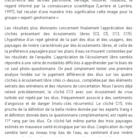
regard informé par la connaissance scientifique (Larrère et Larrère,
1997), fait reculer d’une manière très significative cette image pour le
groupe « expert-gestionnaire ».
Les résultats plus étonnants concernent finalement l’appréciation des
clichés présentant des écoulements libres (C3, C5, C13, C15).
L’hypothèse d’un rejet général de la part des élus et des usagers, des
paysages de rivière caractérisés par des écoulements libres, et celle de
la préférence paysagère pour les plans d’eau se trouvent contestées par
les résultats de l’enquête. L’appréciation de l’écoulement libre semble
répondre à une série de modalités difficiles à appréhender par le biais de
ce seul photo-questionnaire. On peut simplement tenter une première
analyse fondée sur le jugement différencié des élus sur les quatre
clichés à écoulement libre cités ci-dessus, complétée par des éléments
extraits des entretiens et des réunions de concertation. Nous l’avons déjà
relevé précédemment, le cliché C13 avec son écoulement de crue
turbide est rejeté par les élus, fréquemment associé à des sentiments
d’angoisse et de danger (mots-clés récurrents). Le cliché C15, très
proche de la définition de la belle rivière donnée par les experts (rang 4
et définition donnée dans le questionnaire complémentaire), est rejeté au
e
11
rang par les élus. Ce cliché fait même partie des trois paysages
estimés en mauvaise santé écologique par les élus. L’explication du rejet
semble tenir au niveau trop bas de l’eau, au sentiment d’une rivière