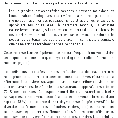
déplacement de l’interrogation a parfois été objectivé et justifié :
la plus grande question ne réside pas dans le paysage, mais dans les
fonctionnalités écologiques des rivières. La nature agit par elle-
même pour façonner des paysages riches et diversifiés. Si les gens
apprécient les cours d’eau à caractère lentique, ils existent
naturellement en aval ; s’ils apprécient les cours d’eau turbulents, ils
devraient normalement se trouver en partie amont. La nature a le
pouvoir de contenter les goûts de chacun, il suffit juste d’admettre
que ce ne soit pas forcément en bas de chez soi !
Cette réponse illustre également le recourt fréquent à un vocabulaire
technique (lentique, lotique, hydrobiologique, radier / mouille,
méandrage, etc.).
Les définitions proposées par ces professionnels de l’eau sont très
homogènes, elles sont polarisées par quelques thèmes récurrents. La
référence à la rivière sauvage, naturelle, sans influence visible de
l’action humaine est le thème le plus structurant, il apparaît dans près de
70 % des réponses. Cet aspect naturel (le plus naturel possible) /
sauvage est directement associé à des écoulements libres et plutôt
rapides (53 %). La présence d’une ripisylve dense, étagée, diversifiée, la
diversité des formes (blocs, méandres, radiers, etc.) et des habitats
apparaissent également des éléments décisifs dans cette définition du
beau paysage de rivière. Pour les experts et gestionnaires il est celui qui