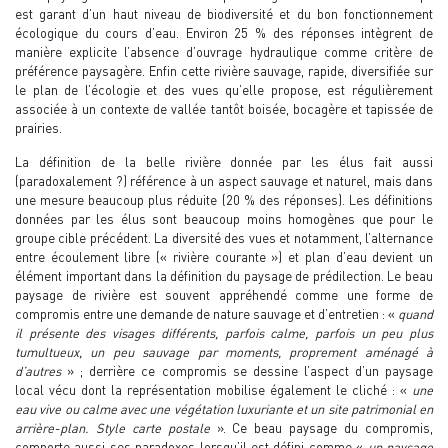
est garant d’un haut niveau de biodiversité et du bon fonctionnement
écologique du cours d’eau. Environ 25 % des réponses intègrent de
manière explicite l’absence d’ouvrage hydraulique comme critère de
préférence paysagère. Enfin cette rivière sauvage, rapide, diversifiée sur
le plan de l’écologie et des vues qu’elle propose, est régulièrement
associée à un contexte de vallée tantôt boisée, bocagère et tapissée de
prairies.
La définition de la belle rivière donnée par les élus fait aussi
(paradoxalement ?) référence à un aspect sauvage et naturel, mais dans
une mesure beaucoup plus réduite (20 % des réponses). Les définitions
données par les élus sont beaucoup moins homogènes que pour le
groupe cible précédent. La diversité des vues et notamment, l’alternance
entre écoulement libre (« rivière courante ») et plan d’eau devient un
élément important dans la définition du paysage de prédilection. Le beau
paysage de rivière est souvent appréhendé comme une forme de
compromis entre une demande de nature sauvage et d’entretien : «
quand
il présente des visages différents, parfois calme, parfois un peu plus
tumultueux, un peu sauvage par moments, proprement aménagé à
d’autres
» ; derrière ce compromis se dessine l’aspect d’un paysage
local vécu dont la représentation mobilise également le cliché : «
une
eau vive ou calme avec une végétation luxuriante et un site patrimonial en
arrière-plan. Style carte postale
». Ce beau paysage du compromis,
comporte aussi ses paradoxes lorsqu’il est défini comme «
un paysage