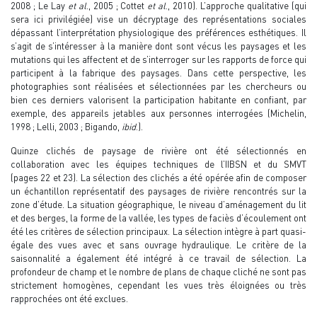
2008 ; Le Lay
et al
., 2005 ; Cottet
et al
., 2010). L’approche qualitative (qui
sera ici privilégiée) vise un décryptage des représentations sociales
dépassant l’interprétation physiologique des préférences esthétiques. Il
s’agit de s’intéresser à la manière dont sont vécus les paysages et les
mutations qui les affectent et de s’interroger sur les rapports de force qui
participent à la fabrique des paysages. Dans cette perspective, les
photographies sont réalisées et sélectionnées par les chercheurs ou
bien ces derniers valorisent la participation habitante en confiant, par
exemple, des appareils jetables aux personnes interrogées (Michelin,
1998 ; Lelli, 2003 ; Bigando,
ibid
.).
Quinze clichés de paysage de rivière ont été sélectionnés en
collaboration avec les équipes techniques de l’IIBSN et du SMVT
(pages 22 et 23). La sélection des clichés a été opérée afin de composer
un échantillon représentatif des paysages de rivière rencontrés sur la
zone d’étude. La situation géographique, le niveau d’aménagement du lit
et des berges, la forme de la vallée, les types de faciès d’écoulement ont
été les critères de sélection principaux. La sélection intègre à part quasi-
égale des vues avec et sans ouvrage hydraulique. Le critère de la
saisonnalité a également été intégré à ce travail de sélection. La
profondeur de champ et le nombre de plans de chaque cliché ne sont pas
strictement homogènes, cependant les vues très éloignées ou très
rapprochées ont été exclues.