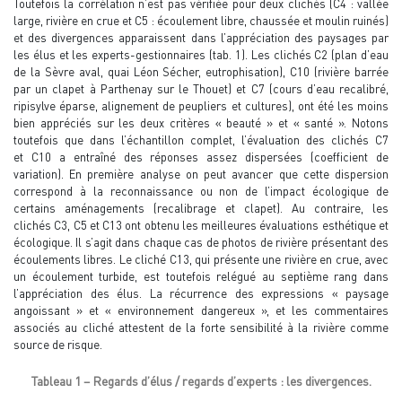
Toutefois la corrélation n’est pas vérifiée pour deux clichés (C4 : vallée
large, rivière en crue et C5 : écoulement libre, chaussée et moulin ruinés)
et des divergences apparaissent dans l’appréciation des paysages par
les élus et les experts-gestionnaires (tab. 1). Les clichés C2 (plan d’eau
de la Sèvre aval, quai Léon Sécher, eutrophisation), C10 (rivière barrée
par un clapet à Parthenay sur le Thouet) et C7 (cours d’eau recalibré,
ripisylve éparse, alignement de peupliers et cultures), ont été les moins
bien appréciés sur les deux critères « beauté » et « santé ». Notons
toutefois que dans l’échantillon complet, l’évaluation des clichés C7
et C10 a entraîné des réponses assez dispersées (coefficient de
variation). En première analyse on peut avancer que cette dispersion
correspond à la reconnaissance ou non de l’impact écologique de
certains aménagements (recalibrage et clapet). Au contraire, les
clichés C3, C5 et C13 ont obtenu les meilleures évaluations esthétique et
écologique. Il s’agit dans chaque cas de photos de rivière présentant des
écoulements libres. Le cliché C13, qui présente une rivière en crue, avec
un écoulement turbide, est toutefois relégué au septième rang dans
l’appréciation des élus. La récurrence des expressions « paysage
angoissant » et « environnement dangereux », et les commentaires
associés au cliché attestent de la forte sensibilité à la rivière comme
source de risque.
Tableau 1 – Regards d’élus / regards d’experts : les divergences.