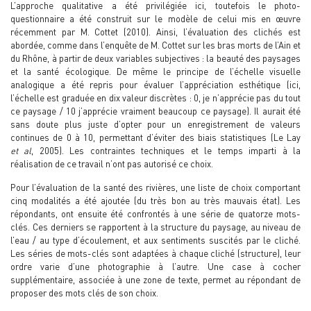
L’approche qualitative a été privilégiée ici, toutefois le photo-
questionnaire a été construit sur le modèle de celui mis en œuvre
récemment par M. Cottet (2010). Ainsi, l’évaluation des clichés est
abordée, comme dans l’enquête de M. Cottet sur les bras morts de l’Ain et
du Rhône, à partir de deux variables subjectives : la beauté des paysages
et la santé écologique. De même le principe de l’échelle visuelle
analogique a été repris pour évaluer l’appréciation esthétique (ici,
l’échelle est graduée en dix valeur discrètes : 0, je n’apprécie pas du tout
ce paysage / 10 j’apprécie vraiment beaucoup ce paysage). Il aurait été
sans doute plus juste d’opter pour un enregistrement de valeurs
continues de 0 à 10, permettant d’éviter des biais statistiques (Le Lay
et al
, 2005). Les contraintes techniques et le temps imparti à la
réalisation de ce travail n’ont pas autorisé ce choix.
Pour l’évaluation de la santé des rivières, une liste de choix comportant
cinq modalités a été ajoutée (du très bon au très mauvais état). Les
répondants, ont ensuite été confrontés à une série de quatorze mots-
clés. Ces derniers se rapportent à la structure du paysage, au niveau de
l’eau / au type d’écoulement, et aux sentiments suscités par le cliché.
Les séries de mots-clés sont adaptées à chaque cliché (structure), leur
ordre varie d’une photographie à l’autre. Une case à cocher
supplémentaire, associée à une zone de texte, permet au répondant de
proposer des mots clés de son choix.