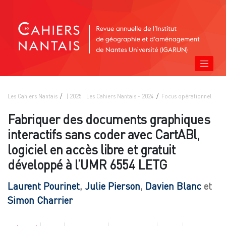
Les Cahiers Nantais
| 2025 : Les Cahiers Nantais - 2024
Focus opérationnel
Fabriquer des documents graphiques
interactifs sans coder avec CartABl,
logiciel en accès libre et gratuit
développé à l’UMR 6554 LETG
Laurent
Pourinet
,
Julie
Pierson
,
Davien
Blanc
et
Simon
Charrier