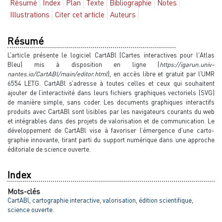
Résumé
Index
Plan
Texte
Bibliographie
Notes
Illustrations
Citer cet article
Auteurs
Résumé
L’article présente le logiciel CartABl (Cartes interactives pour l'Atlas
Bleu) mis à disposition en ligne (
https://igarun.univ-
nantes.io/CartABl/main/editor.html
), en accès libre et gratuit par l’UMR
6554 LETG. CartABl s’adresse à toutes celles et ceux qui souhaitent
ajouter de l’interactivité dans leurs fichiers graphiques vectoriels (SVG)
de manière simple, sans coder. Les documents graphiques interactifs
produits avec CartABl sont lisibles par les navigateurs courants du web
et intégrables dans des projets de valorisation et de communication. Le
développement de CartABl vise à favoriser l’émergence d’une carto-
graphie innovante, tirant parti du support numérique dans une approche
éditoriale de science ouverte.
Index
Mots-clés
CartABl
,
cartographie interactive
,
valorisation
,
édition scientifique
,
science ouverte.