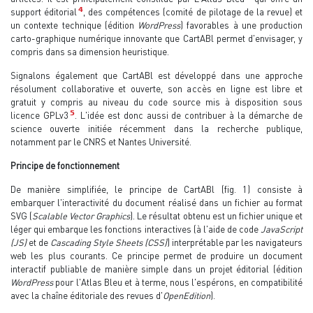
4
support éditorial
, des compétences (comité de pilotage de la revue) et
un contexte technique (édition
WordPress
) favorables à une production
carto-graphique numérique innovante que CartABl permet d'envisager, y
compris dans sa dimension heuristique.
Signalons également que CartABl est développé dans une approche
résolument collaborative et ouverte, son accès en ligne est libre et
gratuit y compris au niveau du code source mis à disposition sous
5
licence GPLv3
. L'idée est donc aussi de contribuer à la démarche de
science ouverte initiée récemment dans la recherche publique,
notamment par le CNRS et Nantes Université.
Principe de fonctionnement
De manière simplifiée, le principe de CartABl (fig. 1) consiste à
embarquer l'interactivité du document réalisé dans un fichier au format
SVG (
Scalable Vector Graphics
). Le résultat obtenu est un fichier unique et
léger qui embarque les fonctions interactives (à l'aide de code
JavaScript
(JS)
et de
Cascading Style Sheets (CSS)
) interprétable par les navigateurs
web les plus courants. Ce principe permet de produire un document
interactif publiable de manière simple dans un projet éditorial (édition
WordPress
pour l'Atlas Bleu et à terme, nous l'espérons, en compatibilité
avec la chaîne éditoriale des revues d'
OpenEdition
).