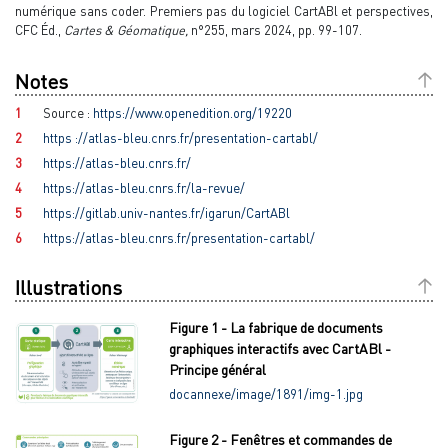
numérique sans coder. Premiers pas du logiciel CartABl et perspectives,
CFC Éd.,
Cartes & Géomatique,
n°255, mars 2024, pp. 99-107.
Notes
1
Source :
https://www.openedition.org/19220
2
https ://atlas-bleu.cnrs.fr/presentation-cartabl/
3
https://atlas-bleu.cnrs.fr/
4
https://atlas-bleu.cnrs.fr/la-revue/
5
https://gitlab.univ-nantes.fr/igarun/CartABl
6
https://atlas-bleu.cnrs.fr/presentation-cartabl/
Illustrations
Figure 1 - La fabrique de documents
graphiques interactifs avec CartABl -
Principe général
docannexe/image/1891/img-1.jpg
Figure 2 - Fenêtres et commandes de