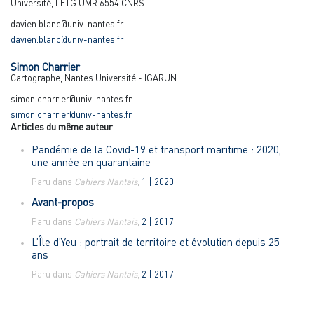
Université, LETG UMR 6554 CNRS
davien.blanc@univ-nantes.fr
davien.blanc@univ-nantes.fr
Simon
Charrier
Cartographe, Nantes Université - IGARUN
simon.charrier@univ-nantes.fr
simon.charrier@univ-nantes.fr
Articles du même auteur
Pandémie de la Covid-19 et transport maritime : 2020,
une année en quarantaine
Paru dans
Cahiers Nantais
,
1 | 2020
Avant-propos
Paru dans
Cahiers Nantais
,
2 | 2017
L’Île d’Yeu :
portrait de territoire et évolution depuis 25
ans
Paru dans
Cahiers Nantais
,
2 | 2017