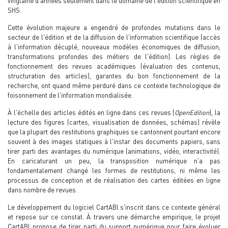
vingtaine d'années seulement dans le domaine de l'édition scientifique en
SHS.
Cette évolution majeure a engendré de profondes mutations dans le
secteur de l'édition et de la diffusion de l'information scientifique (accès
à l'information décuplé, nouveaux modèles économiques de diffusion,
transformations profondes des métiers de l'édition). Les règles de
fonctionnement des revues académiques (évaluation des contenus,
structuration des articles), garantes du bon fonctionnement de la
recherche, ont quand même perduré dans ce contexte technologique de
foisonnement de l'information mondialisée.
À l'échelle des articles édités en ligne dans ces revues (
OpenEdition
), la
lecture des figures (cartes, visualisation de données, schémas) révèle
que la plupart des restitutions graphiques se cantonnent pourtant encore
souvent à des images statiques à l'instar des documents papiers, sans
tirer parti des avantages du numérique (animations, vidéo, interactivité).
En caricaturant un peu, la transposition numérique n'a pas
fondamentalement changé les formes de restitutions, ni même les
processus de conception et de réalisation des cartes éditées en ligne
dans nombre de revues.
Le développement du logiciel CartABl s'inscrit dans ce contexte général
et repose sur ce constat. À travers une démarche empirique, le projet
CartABl propose de tirer parti du support numérique pour faire évoluer