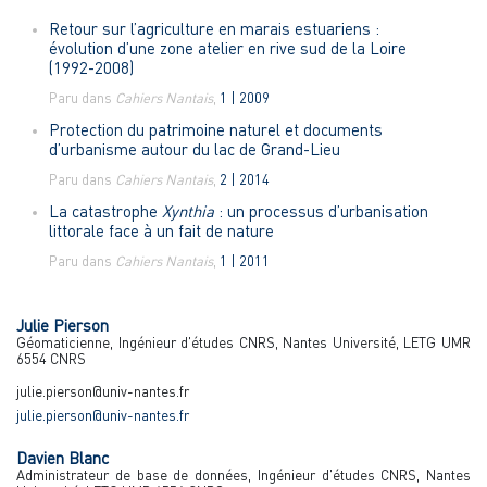
Retour sur l’agriculture en marais estuariens :
évolution d’une zone atelier en rive sud de la Loire
(1992-2008)
Paru dans
Cahiers Nantais
,
1 | 2009
Protection du patrimoine naturel et documents
d’urbanisme autour du lac de Grand-Lieu
Paru dans
Cahiers Nantais
,
2 | 2014
La catastrophe
Xynthia
: un processus d’urbanisation
littorale face à un fait de nature
Paru dans
Cahiers Nantais
,
1 | 2011
Julie
Pierson
Géomaticienne, Ingénieur d'études CNRS, Nantes Université, LETG UMR
6554 CNRS
julie.pierson@univ-nantes.fr
julie.pierson@univ-nantes.fr
Davien
Blanc
Administrateur de base de données, Ingénieur d'études CNRS, Nantes