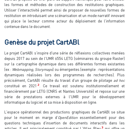
les formes et méthodes de construction des restitutions graphiques.
Utiliser l'interactivité permet ainsi de proposer de nouvelles formes de
restitution en introduisant une scénarisation et un mode narratif innovant
qui place le lecteur comme acteur du déploiement de l'information
contenue dans le document.
Genèse du projet CartABl
Le projet CartABl s'inspire d'une série de réflexions collectives menées
depuis 2017 au sein de l'UMR 6554 LETG (séminaires du groupe Raster)
sur la cartographie dynamique dans ses différentes formes existantes
(ex :
Webmapping, Storymaps
) ou émergentes (exemple : représentations
dynamiques réalisées lors des programmes de recherches). Plus
précisément, CartABl résulte du travail d'un groupe de pilotage
ad hoc
2
constitué en 2021
. Ce travail est soutenu institutionnellement et
financièrement par LETG (CNRS et Nantes Université) et repose sur une
série de prestations externes à l'UMR pour le développement
informatique du logiciel et sa mise à disposition en ligne.
L'espace opérationnel des productions graphiques de CartABl se situe
pour le moment en marge d'
OpenEdition
essentiellement pour des
questions techniques d'insertion de documents interactifs dans les
3
articles. Il est principalement constitué par L'Atlas Bleu
qui offre un