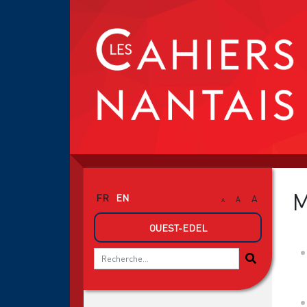
M
FR
EN
A
A
A
OUEST-EDEL