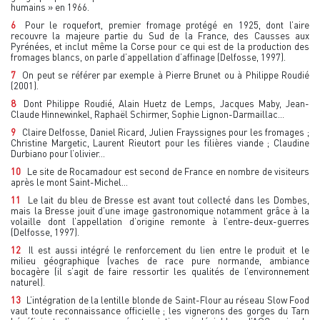
humains » en 1966.
6
Pour le roquefort, premier fromage protégé en 1925, dont l’aire
recouvre la majeure partie du Sud de la France, des Causses aux
Pyrénées, et inclut même la Corse pour ce qui est de la production des
fromages blancs, on parle d’appellation d’affinage (Delfosse, 1997).
7
On peut se référer par exemple à Pierre Brunet ou à Philippe Roudié
(2001).
8
Dont Philippe Roudié, Alain Huetz de Lemps, Jacques Maby, Jean-
Claude Hinnewinkel, Raphaël Schirmer, Sophie Lignon-Darmaillac…
9
Claire Delfosse, Daniel Ricard, Julien Frayssignes pour les fromages ;
Christine Margetic, Laurent Rieutort pour les filières viande ; Claudine
Durbiano pour l’olivier…
10
Le site de Rocamadour est second de France en nombre de visiteurs
après le mont Saint-Michel…
11
Le lait du bleu de Bresse est avant tout collecté dans les Dombes,
mais la Bresse jouit d’une image gastronomique notamment grâce à la
volaille dont l’appellation d’origine remonte à l’entre-deux-guerres
(Delfosse, 1997).
12
Il est aussi intégré le renforcement du lien entre le produit et le
milieu géographique (vaches de race pure normande, ambiance
bocagère (il s’agit de faire ressortir les qualités de l’environnement
naturel).
13
L’intégration de la lentille blonde de Saint-Flour au réseau Slow Food
vaut toute reconnaissance officielle ; les vignerons des gorges du Tarn