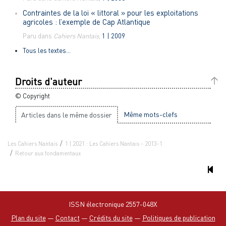
Contraintes de la loi « littoral » pour les exploitations
agricoles : l’exemple de Cap Atlantique
Paru dans
Cahiers Nantais
,
1 | 2009
Tous les textes...
Droits d'auteur
© Copyright
Même mots-clefs
Articles dans le même dossier
Les Cahiers Nantais
1 | 2021 : Les Cahiers Nantais - 2013-1
Retour aux fondamentaux
ISSN électronique 2557-048X
Plan du site
—
Contact
—
Crédits du site
—
Politiques de publication