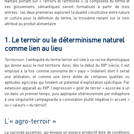
Nantais portant sur « Terroirs et Territoires », la complexité du terme et
ses glissements sémantiques seront formalisés à partir de trois
entrées : les deux premières explorent la dualité constitutive entre nature
et culture pour la définition du terme, la troisième revient sur le nom
attribué au produit alimentaire.
1. Le terroir ou le déterminisme naturel
comme lien au lieu
Territorium
: l’ambiguïté du terme terroir est liée à sa racine étymologique
e
qui donne aussi le mot territoire. Ainsi, dès le début du XIII
siècle, il est
employé à la fois comme synonyme de « pays » (vidalien) dont il serait
une altération, et comme une terre dotée de certaines qualités ou
aptitudes agricoles qui fondent un potentiel d’exploitation spécifique. Par
e
extension apparaît au XVI
, l’expression « goût de terroir » associée à un
vin dans un premier temps, puis appliquée ultérieurement par métaphore
à une singularité campagnarde à connotation plutôt négative (« accent »
ou « valeurs » du terroir).
L’« agro-terroir »
La seconde assertion, qui évoque un espace productif doté de conditions