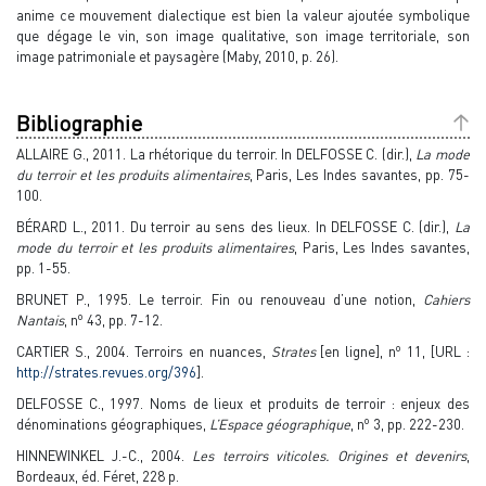
anime ce mouvement dialectique est bien la valeur ajoutée symbolique
que dégage le vin, son image qualitative, son image territoriale, son
image patrimoniale et paysagère (Maby, 2010, p. 26).
Bibliographie
ALLAIRE G., 2011. La rhétorique du terroir. In DELFOSSE C. (dir.),
La mode
du terroir et les produits alimentaires
, Paris, Les Indes savantes, pp. 75-
100.
BÉRARD L., 2011. Du terroir au sens des lieux. In DELFOSSE C. (dir.),
La
mode du terroir et les produits alimentaires
, Paris, Les Indes savantes,
pp. 1-55.
BRUNET P., 1995. Le terroir. Fin ou renouveau d’une notion,
Cahiers
o
Nantais
, n
43, pp. 7-12.
o
CARTIER S., 2004. Terroirs en nuances,
Strates
[en ligne], n
11, [URL :
http://strates.revues.org/396
].
DELFOSSE C., 1997. Noms de lieux et produits de terroir : enjeux des
o
dénominations géographiques,
L’Espace géographique
, n
3, pp. 222-230.
HINNEWINKEL J.-C., 2004.
Les terroirs viticoles. Origines et devenirs
,
Bordeaux, éd. Féret, 228 p.