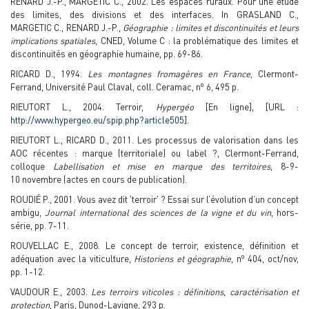
RENARD J.-P., MARGETIC C., 2002. Les espaces ruraux. Pour une étude
des limites, des divisions et des interfaces. In GRASLAND C.,
MARGETIC C., RENARD J.-P.,
Géographie : limites et discontinuités et leurs
implications spatiales
, CNED, Volume C : la problématique des limites et
discontinuités en géographie humaine, pp. 69-86.
RICARD D., 1994.
Les montagnes fromagères en France
, Clermont-
o
Ferrand, Université Paul Claval, coll. Ceramac, n
6, 495 p.
RIEUTORT L., 2004. Terroir,
Hypergéo
[En ligne], [URL :
http://www.hypergeo.eu/spip.php?article505
].
RIEUTORT L., RICARD D., 2011. Les processus de valorisation dans les
AOC récentes : marque (territoriale) ou label ?, Clermont-Ferrand,
colloque
Labellisation et mise en marque des territoires
, 8-9-
10 novembre (actes en cours de publication).
ROUDIÉ P., 2001. Vous avez dit 'terroir' ? Essai sur l’évolution d’un concept
ambigu,
Journal international des sciences de la vigne et du vin
, hors-
série, pp. 7-11.
ROUVELLAC E., 2008. Le concept de terroir, existence, définition et
o
adéquation avec la viticulture,
Historiens et géographie
, n
404, oct/nov,
pp. 1-12.
VAUDOUR E., 2003.
Les terroirs viticoles : définitions, caractérisation et
protection
, Paris, Dunod-Lavigne, 293 p.