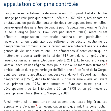
appellation d’origine contrôlée
Les premières tentatives de défense du nom d’un produit et d’en limiter
e
l’usage par voie juridique datent du début du XX
siècle, les débats se
cristallisant en particulier autour de deux conceptions fonctionnelles,
l’une exigeant des garanties de qualité pour l’appellation d’origine, l’autre
la seule origine (Capus, 1947, cité par Bérard, 2011). Alors qu’est
débattue l’organisation territoriale nationale, en particulier le
régionalisme, en continuité des réflexions de l’école vidalienne de
géographie qui promeut la petite région, espace cohérent associé à des
genres de vie, une histoire, etc., les démarches d’identification qui se
mettent en place à partir de la loi de 1919 sont dans la lignée d’une
revendication agrarienne (Delfosse, Lefort, 2011). Et le cadre physique
3
vient au secours des régionalistes, pour le vin ou le maroilles, fromage
4
emblématique du « pays herbager de Thiérache »
de René de la Gorge,
dont les aires d’appellation successives doivent d’abord au milieu
géographique (1926), dans la lignée du « possibilisme » vidalien, avant
que priment en 1976 une structure (Syndicat mixte pour le
développement de la Thiérache créé en 1973) et un périmètre de
développement local (Renard, Margetic, 2002).
Ainsi, même si le mot terroir est absent des textes légiférant les
5
appellations d’origine
, la revendication juridique induit la construction
d’une norme (Allaire, 2011) et, dans l’approche déterministe de l’époque,