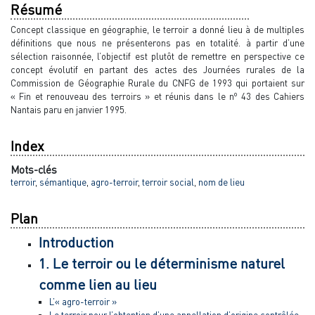
Résumé
Concept classique en géographie, le terroir a donné lieu à de multiples
définitions que nous ne présenterons pas en totalité. à partir d’une
sélection raisonnée, l’objectif est plutôt de remettre en perspective ce
concept évolutif en partant des actes des Journées rurales de la
Commission de Géographie Rurale du CNFG de 1993 qui portaient sur
o
« Fin et renouveau des terroirs » et réunis dans le n
43 des Cahiers
Nantais paru en janvier 1995.
Index
Mots-clés
terroir
,
sémantique
,
agro-terroir
,
terroir social
,
nom de lieu
Plan
Introduction
1. Le terroir ou le déterminisme naturel
comme lien au lieu
L’« agro-terroir »
Le terroir pour l’obtention d’une appellation d’origine contrôlée