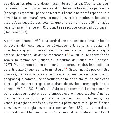
des décennies plus tard, devient assimilé à un terroir. C’est le cas pour
certaines productions légumières et fruitières de la ceinture parisienne
(asperge d’Argenteuil, pêche de Montreuil) dont la notoriété repose sur le
savoir-faire des maraîchers, primeuristes et arboriculteurs beaucoup
plus qu’aux qualités des sols. Et que dire du nom des 300 fromages
répertoriés en France en 1898 dont l’aire recoupe celle des 300 pays !!
(Delfosse, 1997).
À partir des années 1990, pour sortir d’une aire de consommation locale
et devenir de réels outils de développement, certains produits ont
cherché à acquérir un véritable nom de famille en affichant une origine
10
précise : le cabécou devint de Rocamadour
ou du Fel, le chevrotin des
Aravis, la tomme des Bauges ou la fourme de Coucouron (Delfosse,
1997). Plus le nom de lieu est connu et « porteur », plus le succès est
11
garanti, quitte à jouer sur la terminologie
. Si les finalités peuvent être
diverses, certains acteurs voient cette dynamique de dénomination
géographique comme une opportunité de muer en atouts les handicaps
dont ils pâtissaient au regard de la phase de développement agricole des
années 1960 à 1980 (Beaufortin, Aubrac par exemple). Le choix du nom
est crucial pour espérer des retombées économiques locales. Ainsi de
l’oignon de Roscoff, qui poursuit la tradition des « johnnies », ces
vendeurs d’ognons rosés de Roscoff qui partaient faire du porte à porte
dans les villes anglaises à partir des années 1830, ou du maroilles,
porteur d’une petite commune du département du Nord alors que le lait et