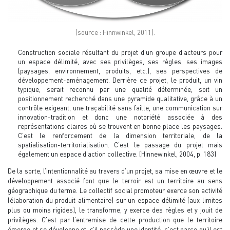
(source : Hinnwinkel, 2011).
Construction sociale résultant du projet d’un groupe d’acteurs pour
un espace délimité, avec ses privilèges, ses règles, ses images
(paysages, environnement, produits, etc.), ses perspectives de
développement-aménagement. Derrière ce projet, le produit, un vin
typique, serait reconnu par une qualité déterminée, soit un
positionnement recherché dans une pyramide qualitative, grâce à un
contrôle exigeant, une traçabilité sans faille, une communication sur
innovation-tradition et donc une notoriété associée à des
représentations claires où se trouvent en bonne place les paysages.
C’est le renforcement de la dimension territoriale, de la
spatialisation-territorialisation. C’est le passage du projet mais
également un espace d’action collective. (Hinnewinkel, 2004, p. 183)
De la sorte, l’intentionnalité au travers d’un projet, sa mise en œuvre et le
développement associé font que le terroir est un territoire au sens
géographique du terme. Le collectif social promoteur exerce son activité
(élaboration du produit alimentaire) sur un espace délimité (aux limites
plus ou moins rigides), le transforme, y exerce des règles et y jouit de
privilèges. C’est par l’entremise de cette production que le territoire
émerge et se développe et, s’il possède une identité, c’est parce qu’il est