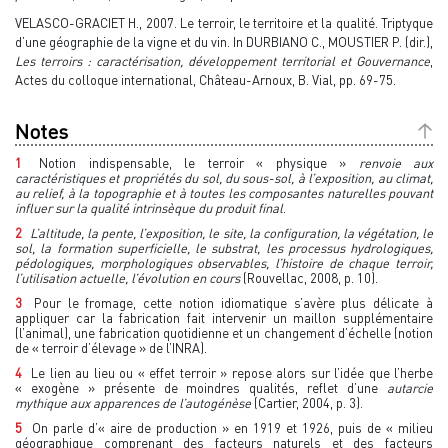
VELASCO-GRACIET H., 2007. Le terroir, le territoire et la qualité. Triptyque
d’une géographie de la vigne et du vin. In DURBIANO C., MOUSTIER P. (dir.),
Les terroirs : caractérisation, développement territorial et Gouvernance
,
Actes du colloque international, Château-Arnoux, B. Vial, pp. 69-75.
Notes
1
Notion indispensable, le terroir « physique »
renvoie aux
caractéristiques et propriétés du sol, du sous-sol, à l’exposition, au climat,
au relief, à la topographie et à toutes les composantes naturelles pouvant
influer sur la qualité intrinsèque du produit final
.
2
L’altitude, la pente, l’exposition, le site, la configuration, la végétation, le
sol, la formation superficielle, le substrat, les processus hydrologiques,
pédologiques, morphologiques observables, l’histoire de chaque terroir,
l’utilisation actuelle, l’évolution en cours
(Rouvellac, 2008, p. 10).
3
Pour le fromage, cette notion idiomatique s’avère plus délicate à
appliquer car la fabrication fait intervenir un maillon supplémentaire
(l’animal), une fabrication quotidienne et un changement d’échelle (notion
de « terroir d’élevage » de l’INRA).
4
Le lien au lieu ou « effet terroir » repose alors sur l’idée que l’herbe
« exogène » présente de moindres qualités, reflet d’une
autarcie
mythique aux apparences de l’autogénèse
(Cartier, 2004, p. 3).
5
On parle d’« aire de production » en 1919 et 1926, puis de « milieu
géographique comprenant des facteurs naturels et des facteurs