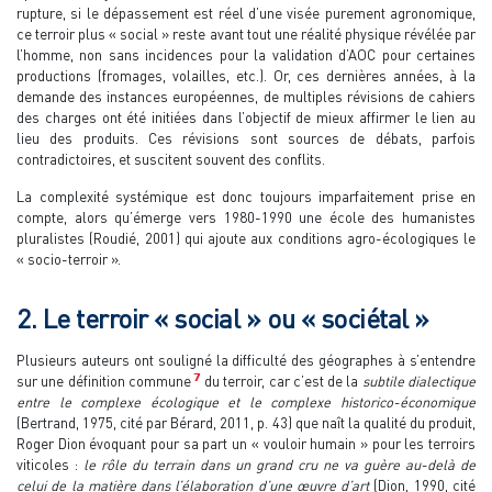
rupture, si le dépassement est réel d’une visée purement agronomique,
ce terroir plus « social » reste avant tout une réalité physique révélée par
l’homme, non sans incidences pour la validation d’AOC pour certaines
productions (fromages, volailles, etc.). Or, ces dernières années, à la
demande des instances européennes, de multiples révisions de cahiers
des charges ont été initiées dans l’objectif de mieux affirmer le lien au
lieu des produits. Ces révisions sont sources de débats, parfois
contradictoires, et suscitent souvent des conflits.
La complexité systémique est donc toujours imparfaitement prise en
compte, alors qu’émerge vers 1980-1990 une école des humanistes
pluralistes (Roudié, 2001) qui ajoute aux conditions agro-écologiques le
« socio-terroir ».
2. Le terroir « social » ou « sociétal »
Plusieurs auteurs ont souligné la difficulté des géographes à s’entendre
7
sur une définition commune
du terroir, car c’est de la
subtile dialectique
entre le complexe écologique et le complexe historico-économique
(Bertrand, 1975, cité par Bérard, 2011, p. 43) que naît la qualité du produit,
Roger Dion évoquant pour sa part un « vouloir humain » pour les terroirs
viticoles :
le rôle du terrain dans un grand cru ne va guère au-delà de
celui de la matière dans l’élaboration d’une œuvre d’art
(Dion, 1990, cité