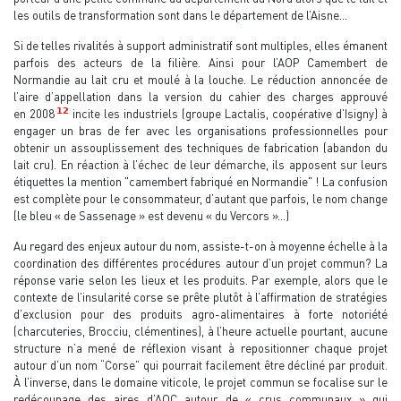
les outils de transformation sont dans le département de l’Aisne…
Si de telles rivalités à support administratif sont multiples, elles émanent
parfois des acteurs de la filière. Ainsi pour l’AOP Camembert de
Normandie au lait cru et moulé à la louche. Le réduction annoncée de
l’aire d’appellation dans la version du cahier des charges approuvé
12
en 2008
incite les industriels (groupe Lactalis, coopérative d’Isigny) à
engager un bras de fer avec les organisations professionnelles pour
obtenir un assouplissement des techniques de fabrication (abandon du
lait cru). En réaction à l’échec de leur démarche, ils apposent sur leurs
étiquettes la mention "camembert fabriqué en Normandie" ! La confusion
est complète pour le consommateur, d’autant que parfois, le nom change
(le bleu « de Sassenage » est devenu « du Vercors »…)
Au regard des enjeux autour du nom, assiste-t-on à moyenne échelle à la
coordination des différentes procédures autour d’un projet commun? La
réponse varie selon les lieux et les produits. Par exemple, alors que le
contexte de l’insularité corse se prête plutôt à l’affirmation de stratégies
d’exclusion pour des produits agro-alimentaires à forte notoriété
(charcuteries, Brocciu, clémentines), à l’heure actuelle pourtant, aucune
structure n’a mené de réflexion visant à repositionner chaque projet
autour d’un nom “Corse” qui pourrait facilement être décliné par produit.
À l’inverse, dans le domaine viticole, le projet commun se focalise sur le
redécoupage des aires d’AOC autour de « crus communaux » qui