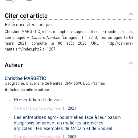
Citer cet article
Référence électronique
Christine
MARGETIC
, « Les multiples visages du terroir : rapide parcours
sémantique »,
Cahiers Nantais
[En ligne], 1 | 2013, mis en ligne le 04
mars 2021, consulté le 08 août 2026. URL : http://cahiers-
nantais.fr/index.php?id=1207
Auteur
Christine
MARGETIC
Géographe, Université de Nantes, UMR 6590 ESO-Nantes
Articles du même auteur
Présentation du dossier
Paru dans
Cahiers Nantais
,
1 | 2021
Les entreprises agro-industrielles face à leur bassin
d’approvisionnement en matières premières
agricoles : les exemples de McCain et de Sodiaal
Paru dans
Cahiers Nantais
,
1 | 2008