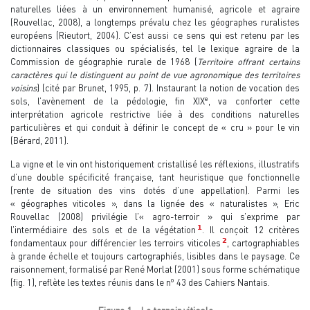
naturelles liées à un environnement humanisé, agricole et agraire
(Rouvellac, 2008), a longtemps prévalu chez les géographes ruralistes
européens (Rieutort, 2004). C’est aussi ce sens qui est retenu par les
dictionnaires classiques ou spécialisés, tel le lexique agraire de la
Commission de géographie rurale de 1968 (
Territoire offrant certains
caractères qui le distinguent au point de vue agronomique des territoires
voisins
) (cité par Brunet, 1995, p. 7). Instaurant la notion de vocation des
e
sols, l’avènement de la pédologie, fin XIX
, va conforter cette
interprétation agricole restrictive liée à des conditions naturelles
particulières et qui conduit à définir le concept de « cru » pour le vin
(Bérard, 2011).
La vigne et le vin ont historiquement cristallisé les réflexions, illustratifs
d’une double spécificité française, tant heuristique que fonctionnelle
(rente de situation des vins dotés d’une appellation). Parmi les
« géographes viticoles », dans la lignée des « naturalistes », Eric
Rouvellac (2008) privilégie l’« agro-terroir » qui s’exprime par
1
l’intermédiaire des sols et de la végétation
. Il conçoit 12 critères
2
fondamentaux pour différencier les terroirs viticoles
, cartographiables
à grande échelle et toujours cartographiés, lisibles dans le paysage. Ce
raisonnement, formalisé par René Morlat (2001) sous forme schématique
o
(fig. 1), reflète les textes réunis dans le n
43 des Cahiers Nantais.