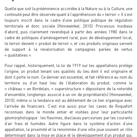
Quelle que soit la prééminence accordée à la Nature ou à la Culture, une
continuité peut être observée quant à l’appréhension du « terroir ». Il s’est
toujours inscrit dans le cadre d’une politique publique de régulation
territoriale et donc sociale (Hinnewinkel, 2010). Processus insidieux
d’abord, puis clairement revendiqué à partir des années 1980 dans le
cadre de politiques d’aménagement rural, puis de développement local,
le terroir devient « produit de terroir », et ces produits originaux servent
de support à la revalorisation de campagnes parées de vertus
« qualitatives ».
Pour rappel, historiquement, la loi de 1919 sur les appellations protège
l’origine, un produit tenant ses qualités du lieu dont il est originaire et
dont il porte le nom. Ce dernier est essentiel, et fait référence au nom du
territoire ou d’un haut lieu de l’élaboration du produit, comme le
« château » en Bordelais, « superstructure » dépositaire de la notoriété
d’ensemble, longtemps associé à un vin de propriétaire(s) (Hinnewinkel,
2010), même si la tendance est au délitement de ce lien organique avec
l’arrivée de financiers. C’est vrai aussi pour les caves de Roquefort
reconnues dans le monde entier et visitées pour leur particularité
géomorphologique : les fleurines, diaclases parcourues par les courants
d’air frais et humides. Autre figure dans le système d’action d’une
appellation, la proximité et la renommée d’une ville joue souvent un rôle
déterminant dans la mise en place et le développement d’un produit qui,