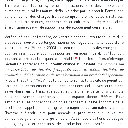
il reflète avant tout un système d’interactions entre des interventions
humaines et un milieu naturel défini, valorisé par un produit. Formalisée
dans un cahier des charges fruit de compromis entre facteurs naturels,
techniques, historiques, économiques et culturels, la règle peut alors
être diffusée et servir de support à un développement commercial.
Matérialisé par une frontière, ce « terroir-espace » résulte toujours d’un
processus, souvent de longue haleine, de négociation à la base d’une
« territorialité » (Vaudour, 2003). La lecture des cahiers des charges tant
pour les vins (Roudié, 2001) que pour les fromages (Ricard, 1994) conduit
6
pourtant à être dubitatif quant à sa réalité
. Pour les filières d’élevage,
l’échelle d’appréhension du produit change et il devient
une combinaison
ou association de terroirs juxtaposés dans le même territoire de
production, d’élaboration et de transformation d’un produit fini spécifique
(Rieutort, 2007, p. 176). Ainsi, le lien au terroir et la typicité se jouent sur
trois points complémentaires : des traditions collectives autour des
savoir-faire, un fort ancrage social et une chaîne de terroirs distincts
mais relativement cohérents sur un espace donné (
ibidem
). Pour
simplifier, si les conceptions vinicoles reposent sur une économie de la
rareté, les appellations d’origine fromagères ou animales visent à
l’inverse à élargir l’aire pour asseoir la production sur un volume
suffisant et garantir une large diffusion. Aussi, ces traditions ou usages
locaux, loyaux et constants de production sont systématiquement