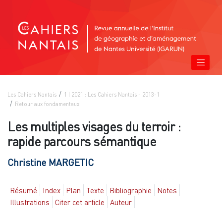
Les Cahiers Nantais
1 | 2021 : Les Cahiers Nantais - 2013-1
Retour aux fondamentaux
Les multiples visages du terroir :
rapide parcours sémantique
Christine
MARGETIC
Résumé
Index
Plan
Texte
Bibliographie
Notes
Illustrations
Citer cet article
Auteur