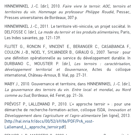
HINNEWINKEL J.-C. (dir.), 2010.
Faire vivre le terroir. AOC, terroirs et
territoires du vin. Hommage au professeur Philippe Roudié
, Pessac,
Presses universitaires de Bordeaux, 307 p.
HINNEWINKEL J.-C., 2011. Le territoire viti-vinicole, un projet sociétal. In
DELFOSSE C. (dir.),
La mode du terroir et les produits alimentaires
, Paris,
Les Indes savantes, pp. 121-139.
FLUTET G., RONCIN F., VINCENT E., BERANGER C., CASABIANCA F.,
COULON J.-B., NOEL Y., SYLVANDER B., GIRAUD G., 2007. Terroir : pour
une définition opérationnelle au service du développement durable. In
DURBIANO C., MOUSTIER P. (dir.),
Les terroirs : caractérisation,
développement territorial et Gouvernance
, Actes du colloque
international, Château-Arnoux, B. Vial, pp. 27-31.
MABY J., 2010. Gouvernance et territoire, dans HINNEWINKEL J.-C. (dir.),
La gouvernance des terroirs du vin. Entre local et mondial, au Nord
comme au Sud
, Bordeaux, éd. Feret, pp. 21-36.
PRÉVOST P., LALLEMAND P., 2010. L’« approche terroir » : pour une
démarche de recherche-formation-action, colloque ISDA,
Innovation et
Développement dans l’agriculture et l’agro-alimentaire
[en ligne], 2013.
[
http://hal.inria.fr/docs/00/52/69/86/PDF/PrA_vost-
Lallemand_L_approche_terroir.pdf
].