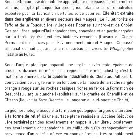
Sous cette cuirasse démantelée apparaît, sur une épaisseur de 5 mètres
et plus, l’argile plastique bariolée, grise, blanche et ocre autrefois
exploitée pour la fabrication de tuiles et de poteries.
Elle était extraite
dans des argilières
en divers secteurs des Mauges : Le Fuilet, forêts de
Teffo et de la Foucaudière, village des Poteries au nord-est de Cholet.
Ces argilières, aujourd’hui abandonnées, ennoyées et en partie gagnées
par la forêt, représentent des biotopes reconnus (travaux du Centre
Permanent d’Initiatives pour l’Environnement Loire et Mauges). Ce passé
artisanal connaît aujourd’hui un renouveau à travers le
Village potier
installé au Fuilet.
Sous l’argile plastique apparaît une argile pulvérulente épaisse de
plusieurs dizaines de mètres, qui repose sur le micaschiste ; c’est la
matière première de la
briqueterie industrielle
du Choletais. Ailleurs la
composition de l’argile varie, en fonction de la nature de la roche : argile
orange à rouge sur les roches basiques riches en fer de la Formation de
Beaupréau ; argile blanche (kaolinite), sur le granite de Chemillé et de
Clisson (lieu-dit
la Terre Blanche
, Le Longeron au sud-ouest de Cholet).
La géomorphologie associe la formation géologique (argiles d’altération)
à la
forme de relief
, ici une surface plane réalisée à l’Éocène (début de
l’ère tertiaire) par des écoulements en nappe, à l’air libre ; localement,
ces écoulements ont abandonné les cailloutis qu’ils transportaient, en
provenance d’un relief surélevé en cours d’érosion, très probablement