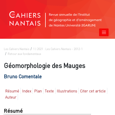
Les Cahiers Nantais
1 | 2021 : Les Cahiers Nantais - 2012-1
Retour aux fondamentaux
Géomorphologie des Mauges
Bruno
Comentale
Résumé
Index
Plan
Texte
Illustrations
Citer cet article
Auteur
Résumé