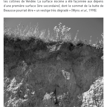
les collines de Vendée. La surface éocène a été façonnée aux dépens
d’une première surface (ère secondaire), dont le sommet de la butte de
Beausse pourrait être « un vestige très dégradé » (Wyns
et al
., 1998).