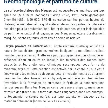
Géomorphologie et patrimoine culturel
La surface du plateau des Mauges
est recouverte d’un manteau argileux
épais de 15 à 35 m (sondages : Wyns
et al
., 1998, carte géologique
Chemillé (483), 1/50 000, BRGM), conservé sur les parties hautes du
plateau, horizontales, alors qu’il a été érodé sur les pentes. L’argile a été
exploitée pour la production de tuiles et de poteries, et est indissociable
du patrimoine culturel et paysager des Mauges qu’elle a durablement
marquée : séchoirs, fours, calvaires à socles de briques.
L’argile provient de l’altération
du socle rocheux quelle qu’en soit la
nature (micaschistes, granites, roches basiques), sous climat tropical
humide. Les roches sont altérées par
hydrolyse
, réaction chimique en
présence d’eau au cours de laquelle les minéraux des roches sont
dissociés et leurs éléments chimiques recomposés sous forme de
minéraux argileux. Cette réaction est activée par la chaleur ; elle est à
l’œuvre dans les milieux tropicaux actuels, principalement là où alternent
périodes humides favorables à l’hydrolyse, et périodes plus sèches
favorables à la formation de cuirasses latéritiques à concentrations
ferrugineuses. Dans les Mauges cette cuirasse a disparu, mais on en
retrouve des traces sous forme de blocs rougeâtres dans les champs ;
la toponymie renseigne parfois sur une exploitation passée de ce
matériau riche en fer (noms de lieux
La Ferrière
).