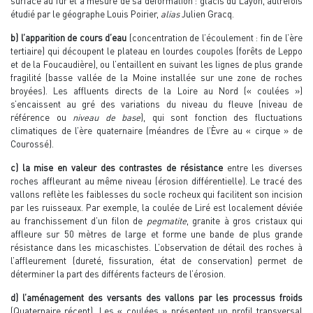
surface au fur et à mesure de sa déformation : glacis du Layon, autrefois
étudié par le géographe Louis Poirier,
alias
Julien Gracq.
b) l’apparition de cours d’eau
(concentration de l’écoulement : fin de l’ère
tertiaire) qui découpent le plateau en lourdes coupoles (forêts de Leppo
et de la Foucaudière), ou l’entaillent en suivant les lignes de plus grande
fragilité (basse vallée de la Moine installée sur une zone de roches
broyées). Les affluents directs de la Loire au Nord (« coulées »)
s’encaissent au gré des variations du niveau du fleuve (niveau de
référence ou
niveau de base
), qui sont fonction des fluctuations
climatiques de l’ère quaternaire (méandres de l’Èvre au « cirque » de
Courossé).
c) la mise en valeur des contrastes de résistance
entre les diverses
roches affleurant au même niveau (érosion différentielle). Le tracé des
vallons reflète les faiblesses du socle rocheux qui facilitent son incision
par les ruisseaux. Par exemple, la coulée de Liré est localement déviée
au franchissement d’un filon de
pegmatite
, granite à gros cristaux qui
affleure sur 50 mètres de large et forme une bande de plus grande
résistance dans les micaschistes. L’observation de détail des roches à
l’affleurement (dureté, fissuration, état de conservation) permet de
déterminer la part des différents facteurs de l’érosion.
d) l’aménagement des versants des vallons par les processus froids
(Quaternaire récent). Les « coulées » présentent un profil transversal