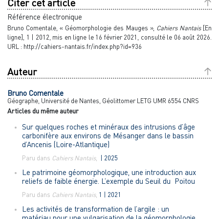
Citer cet article
Référence électronique
Bruno
Comentale
, « Géomorphologie des Mauges »,
Cahiers Nantais
[En
ligne], 1 | 2012, mis en ligne le 16 février 2021, consulté le 06 août 2026.
URL : http://cahiers-nantais.fr/index.php?id=936
Auteur
Bruno
Comentale
Géographe, Université de Nantes, Géolittomer LETG UMR 6554 CNRS
Articles du même auteur
Sur quelques roches et minéraux des intrusions d’âge
carbonifère aux environs de Mésanger dans le bassin
d’Ancenis (Loire-Atlantique)
Paru dans
Cahiers Nantais
,
| 2025
Le patrimoine géomorphologique, une introduction aux
reliefs de faible énergie. L’exemple du Seuil du Poitou
Paru dans
Cahiers Nantais
,
1 | 2021
Les activités de transformation de l’argile : un
matériau pour une vulgarisation de la géomorphologie.