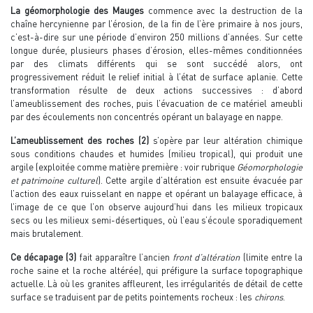
La géomorphologie des Mauges
commence avec la destruction de la
chaîne hercynienne par l’érosion, de la fin de l’ère primaire à nos jours,
c’est-à-dire sur une période d’environ 250 millions d’années. Sur cette
longue durée, plusieurs phases d’érosion, elles-mêmes conditionnées
par des climats différents qui se sont succédé alors, ont
progressivement réduit le relief initial à l’état de surface aplanie. Cette
transformation résulte de deux actions successives : d’abord
l’ameublissement des roches, puis l’évacuation de ce matériel ameubli
par des écoulements non concentrés opérant un balayage en nappe.
L’ameublissement des roches (2)
s’opère par leur altération chimique
sous conditions chaudes et humides (milieu tropical), qui produit une
argile (exploitée comme matière première : voir rubrique
Géomorphologie
et patrimoine culturel
). Cette argile d’altération est ensuite évacuée par
l’action des eaux ruisselant en nappe et opérant un balayage efficace, à
l’image de ce que l’on observe aujourd’hui dans les milieux tropicaux
secs ou les milieux semi-désertiques, où l’eau s’écoule sporadiquement
mais brutalement.
Ce décapage (3)
fait apparaître l’ancien
front d’altération
(limite entre la
roche saine et la roche altérée), qui préfigure la surface topographique
actuelle. Là où les granites affleurent, les irrégularités de détail de cette
surface se traduisent par de petits pointements rocheux : les
chirons
.