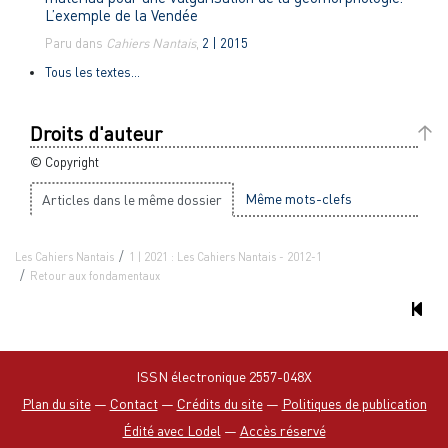
L’exemple de la Vendée
Paru dans
Cahiers Nantais
,
2 | 2015
Tous les textes...
Droits d'auteur
© Copyright
Même mots-clefs
Articles dans le même dossier
Les Cahiers Nantais
1 | 2021 : Les Cahiers Nantais - 2012-1
Retour aux fondamentaux
ISSN électronique 2557-048X
Plan du site
—
Contact
—
Crédits du site
—
Politiques de publication
Édité avec Lodel
—
Accès réservé