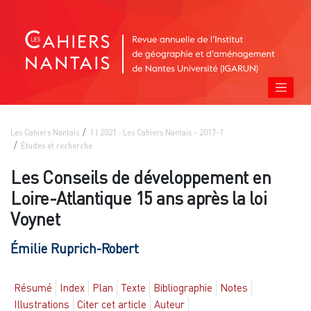
Les Cahiers Nantais
1 | 2021 : Les Cahiers Nantais - 2017-1
Études et recherche
Les Conseils de développement en
Loire-Atlantique 15 ans après la loi
Voynet
Émilie
Ruprich-Robert
Résumé
Index
Plan
Texte
Bibliographie
Notes
Illustrations
Citer cet article
Auteur