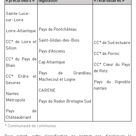
« précurseurs »
législation
« retardataires »
Sainte-Luce-
sur-Loire
Pays de Pontchâteau
Loire-Atlantique
Saint-Gildas-des-Bois
CC* de Loire et
CC* de Sud estuaire
Sillon
Pays d’Ancenis
CC* de Pornic
CC* du Pays de
Cap Atlantique
CC* Cœur du Pays
Blain
de Retz
Pays de Grandlieu,
CC* Erdre et
Machecoul et Logne
Pays du Vignoble
Gesvres
nantais
CARENE
Nantes
Métropole
Pays de Redon Bretagne Sud
Pays de
Châteaubriant
* Communauté de communes