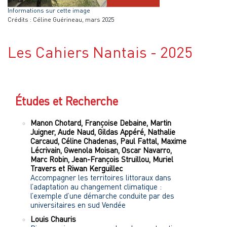
Informations sur cette image
Crédits : Céline Guérineau, mars 2025
Les Cahiers Nantais - 2025
Études et Recherche
Manon
Chotard
,
Françoise
Debaine
,
Martin
Juigner
,
Aude
Naud
,
Gildas
Appéré
,
Nathalie
Carcaud
,
Céline
Chadenas
,
Paul
Fattal
,
Maxime
Lécrivain
,
Gwenola
Moisan
,
Oscar
Navarro
,
Marc
Robin
,
Jean-François
Struillou
,
Muriel
Travers
et
Riwan
Kerguillec
Accompagner les territoires littoraux dans
l’adaptation au changement climatique :
l’exemple d’une démarche conduite par des
universitaires en sud Vendée
Louis
Chauris