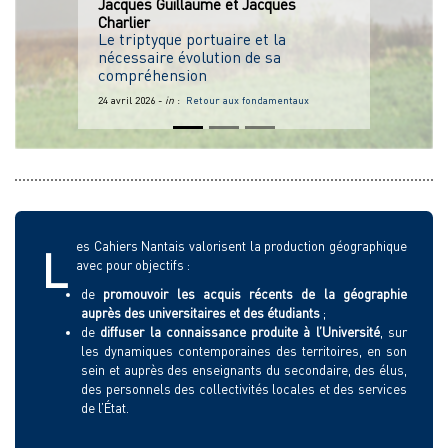
Jacques
Guillaume
et
Jacques
Charlier
Le triptyque portuaire et la
nécessaire évolution de sa
compréhension
24 avril 2026 -
in
:
Retour aux fondamentaux
es Cahiers Nantais valorisent la production géographique
L
avec pour objectifs :
de
promouvoir les acquis récents de la géographie
auprès des universitaires et des étudiants
;
de
diffuser la connaissance produite à l’Université
, sur
les dynamiques contemporaines des territoires, en son
sein et auprès des enseignants du secondaire, des élus,
des personnels des collectivités locales et des services
de l’État.