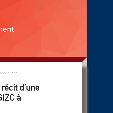
appliquées
e récit d’une
GIZC à