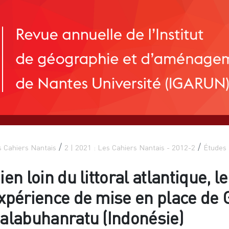
 Cahiers Nantais
2 | 2021 : Les Cahiers Nantais - 2012-2
Études 
ien loin du littoral atlantique, l
xpérience de mise en place de 
alabuhanratu (Indonésie)