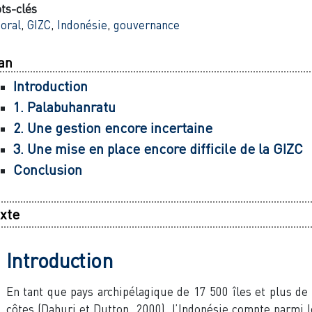
ts-clés
toral
,
GIZC
,
Indonésie
,
gouvernance
an
Introduction
1. Palabuhanratu
2. Une gestion encore incertaine
3. Une mise en place encore difficile de la GIZC
Conclusion
xte
Introduction
En tant que pays archipélagique de 17 500 îles et plus d
côtes (Dahuri et Dutton, 2000), l’Indonésie compte parmi l