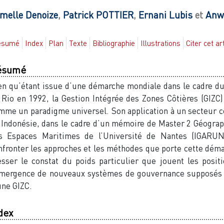
melle
Denoize
,
Patrick
POTTIER
,
Ernani
Lubis
et
Anw
ésumé
Index
Plan
Texte
Bibliographie
Illustrations
Citer cet ar
ésumé
en qu’étant issue d’une démarche mondiale dans le cadre d
 Rio en 1992, la Gestion Intégrée des Zones Côtières (GIZC)
mme un paradigme universel. Son application à un secteur côt
 Indonésie, dans le cadre d’un mémoire de Master 2 Géogr
s Espaces Maritimes de l’Université de Nantes (IGARUN)
nfronter les approches et les méthodes que porte cette déma
esser le constat du poids particulier que jouent les positi
émergence de nouveaux systèmes de gouvernance supposés p
une GIZC.
dex