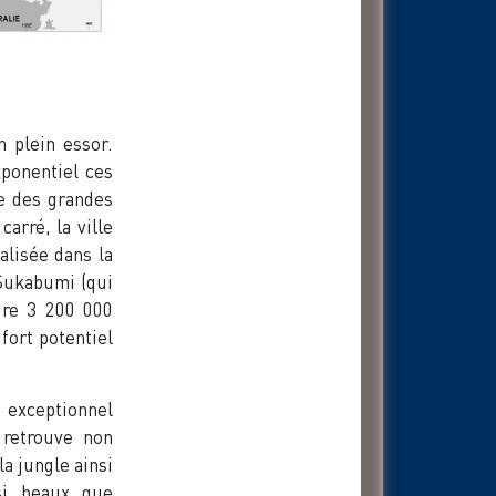
n plein essor.
ponentiel ces
ée des grandes
arré, la ville
alisée dans la
 Sukabumi (qui
dre 3 200 000
fort potentiel
 exceptionnel
 retrouve non
a jungle ainsi
si beaux que