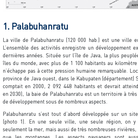
1. Palabuhanratu
La ville de Palabuhanratu (120 000 hab.) est une ville e
L’ensemble des activités enregistre un développement ex
dernières années. Située sur l’île de Java, la plus peupl
îles du monde, avec plus de 1 100 habitants au kilomètre c
n’échappe pas à cette pression humaine remarquable. Loc
province de Java ouest, dans le Kabupaten (département)
comptait en 2000, 2 092 448 habitants et devrait attein
en 2030), la baie de Palabuhanratu est un territoire à très 
de développement sous de nombreux aspects.
Palabuhanratu s’est tout d’abord développée sur un site
(photo 1). En une seule ville, une seule région, on y
seulement la mer, mais aussi de très nombreuses rivières, l
que les montagnes. Les aspects paysagers sont aus