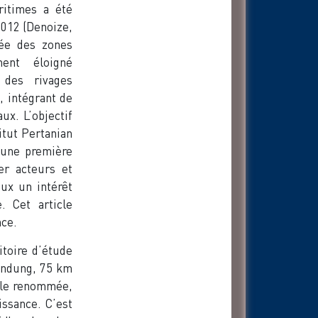
itimes a été
2012 (Denoize,
rée des zones
ent éloigné
 des rivages
, intégrant de
ux. L’objectif
itut Pertanian
 une première
rer acteurs et
ux un intérêt
. Cet article
nce.
itoire d’étude
Bandung, 75 km
nale renommée,
issance. C’est