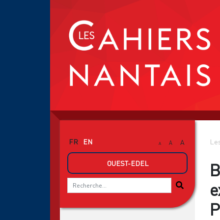
FR
EN
Les
A
A
A
OUEST-EDEL
B
e
P