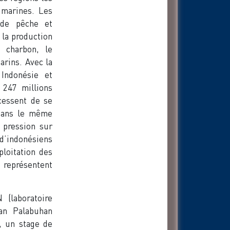
 marines. Les
 de pêche et
 la production
e charbon, le
arins. Avec la
Indonésie et
 247 millions
 cessent de se
 Dans le même
e pression sur
 d’indonésiens
ploitation des
s représentent
 (laboratoire
kan Palabuhan
, un stage de