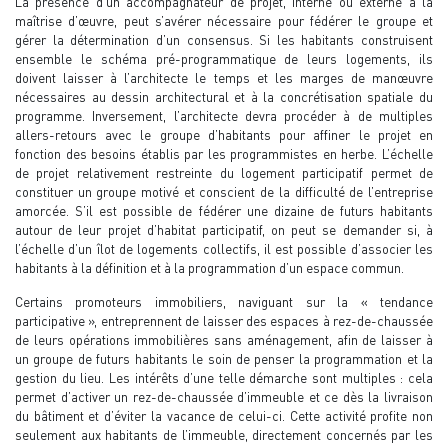
La présence d’un accompagnateur de projet, interne ou externe à la
maîtrise d’œuvre, peut s’avérer nécessaire pour fédérer le groupe et
gérer la détermination d’un consensus. Si les habitants construisent
ensemble le schéma pré-programmatique de leurs logements, ils
doivent laisser à l’architecte le temps et les marges de manœuvre
nécessaires au dessin architectural et à la concrétisation spatiale du
programme. Inversement, l’architecte devra procéder à de multiples
allers-retours avec le groupe d’habitants pour affiner le projet en
fonction des besoins établis par les programmistes en herbe. L’échelle
de projet relativement restreinte du logement participatif permet de
constituer un groupe motivé et conscient de la difficulté de l’entreprise
amorcée. S’il est possible de fédérer une dizaine de futurs habitants
autour de leur projet d’habitat participatif, on peut se demander si, à
l’échelle d’un îlot de logements collectifs, il est possible d’associer les
habitants à la définition et à la programmation d’un espace commun.
Certains promoteurs immobiliers, naviguant sur la « tendance
participative », entreprennent de laisser des espaces à rez-de-chaussée
de leurs opérations immobilières sans aménagement, afin de laisser à
un groupe de futurs habitants le soin de penser la programmation et la
gestion du lieu. Les intérêts d’une telle démarche sont multiples : cela
permet d’activer un rez-de-chaussée d’immeuble et ce dès la livraison
du bâtiment et d’éviter la vacance de celui-ci. Cette activité profite non
seulement aux habitants de l’immeuble, directement concernés par les