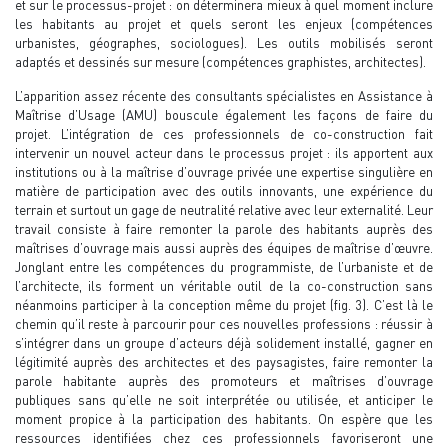
et sur le processus-projet : on déterminera mieux à quel moment inclure
les habitants au projet et quels seront les enjeux (compétences
urbanistes, géographes, sociologues). Les outils mobilisés seront
adaptés et dessinés sur mesure (compétences graphistes, architectes).
L’apparition assez récente des consultants spécialistes en Assistance à
Maîtrise d’Usage (AMU) bouscule également les façons de faire du
projet. L’intégration de ces professionnels de co-construction fait
intervenir un nouvel acteur dans le processus projet : ils apportent aux
institutions ou à la maîtrise d’ouvrage privée une expertise singulière en
matière de participation avec des outils innovants, une expérience du
terrain et surtout un gage de neutralité relative avec leur externalité. Leur
travail consiste à faire remonter la parole des habitants auprès des
maîtrises d’ouvrage mais aussi auprès des équipes de maîtrise d’œuvre.
Jonglant entre les compétences du programmiste, de l’urbaniste et de
l’architecte, ils forment un véritable outil de la co-construction sans
néanmoins participer à la conception même du projet (fig. 3). C’est là le
chemin qu’il reste à parcourir pour ces nouvelles professions : réussir à
s’intégrer dans un groupe d’acteurs déjà solidement installé, gagner en
légitimité auprès des architectes et des paysagistes, faire remonter la
parole habitante auprès des promoteurs et maîtrises d’ouvrage
publiques sans qu’elle ne soit interprétée ou utilisée, et anticiper le
moment propice à la participation des habitants. On espère que les
ressources identifiées chez ces professionnels favoriseront une