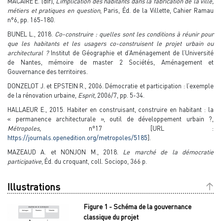
MACAIRE E. (dir),
L’implication des habitants dans la fabrication de la ville,
métiers et pratiques en question
, Paris, Éd. de la Villette, Cahier Ramau
n°6, pp. 165-180.
BUNEL L., 2018.
Co-construire : quelles sont les conditions à réunir pour
que les habitants et les usagers co-construisent le projet urbain ou
architectural ?
Institut de Géographie et d’Aménagement de l’Université
de Nantes, mémoire de master 2 Sociétés, Aménagement et
Gouvernance des territoires.
DONZELOT J. et EPSTEIN R., 2006. Démocratie et participation : l’exemple
de la rénovation urbaine,
Esprit,
2006/7, pp. 5-34.
HALLAEUR E., 2015. Habiter en construisant, construire en habitant : la
« permanence architecturale », outil de développement urbain ?,
Métropoles,
n°17
[URL :
https://journals.openedition.org/metropoles/5185
].
MAZEAUD A. et NONJON M., 2018.
Le marché de la démocratie
participative
, Éd. du croquant, coll. Sociopo, 366 p.
Illustrations
Figure 1 - Schéma de la gouvernance
classique du projet