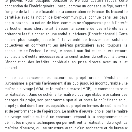
le pouvoir. Pour Jacques Donzelot et Renaud Epstein (2006), cette
conception de l’intérêt général, perçu comme un consensus figé, serait à
l’origine de la faible efficacité de la concertation en France. Ils tracent le
parallèle avec la notion de bien-commun plus connue dans les pays
anglo-saxons. La notion de bien-commun ne s’opposerait pas à l’intérêt
particulier mais chercherait à relier la somme de ces intérêts sans
prétendre les fusionner en une entité supérieure (l’intérêt général). Cette
notion, plus souple, appelle à la volonté de trouver des solutions
collectives en confrontant les intérêts particuliers avec, toujours, la
possibilité de l’échec. Le test, le produit non-fini et les allers-retours
sont autant d’outils nécessaires à la construction du collectif à travers
l’énonciation des intérêts individuels en prise directe avec un sujet
concret.
En ce qui concerne les acteurs du projet urbain, l’évolution de
l’urbanisme a permis l’avènement d’un duo jusqu’ici incontournable : le
maître d’ouvrage (MOA) et le maître d’œuvre (MOE), le commanditaire et
le réalisateur. Dans ce schéma, le maître d’ouvrage élabore le cahier des
charges du projet, son programme spatial et porte le coût financier du
projet ; il doit donc fixer les objectifs du projet en termes de coût, de délai
et de performance de l’opération. Le maître d’œuvre, choisi par le maître
d’ouvrage parfois suite à un concours, répond à la programmation et
définit les moyens techniques qui permettront la réalisation du projet. La
maîtrise d’oeuvre, qui se structure autour d’un architecte et de bureaux