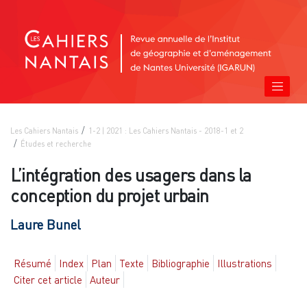
Les Cahiers Nantais
1-2 | 2021 : Les Cahiers Nantais - 2018-1 et 2
Études et recherche
L’intégration des usagers dans la
conception du projet urbain
Laure
Bunel
Résumé
Index
Plan
Texte
Bibliographie
Illustrations
Citer cet article
Auteur