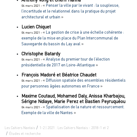
«
Penser la ville par le vivant : la souplesse,
04 mars 2021 -
l’incertitude et le relationnel dans la pratique du projet
architectural et urbain
»
Lucien
Chiquet
«
La gestion de crise à une échelle cohérente :
04 mars 2021 -
exemple de la mise en place du Plan Intercommunal de
Sauvegarde du bassin du Lay aval
»
Christophe
Batardy
«
Analyse du premier tour de l’élection
04 mars 2021 -
présidentielle de 2017 en Loire-Atlantique
»
François
Madoré
et
Béatrice
Chaudet
«
Diffusion spatiale des ensembles résidentiels
04 mars 2021 -
pour personnes âgées autonomes en France
»
Maxime
Coutaud
,
Mohamed
Daly
,
Anissa
Kharbajou
,
Sérigne
Ndiaye
,
Marie
Perez
et
Bastien
Peyruquéou
«
Spatialisation de la nature et ressourcement.
04 mars 2021 -
Exemple de la ville de Nantes
»
Les Cahiers Nantais
1-2 | 2021 : Les Cahiers Nantais - 2018-1 et 2
Études et recherche