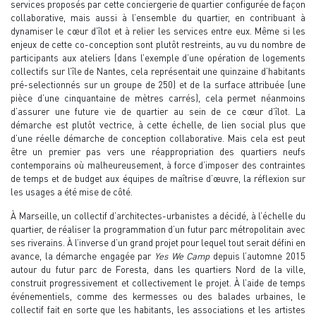
services proposés par cette conciergerie de quartier configurée de façon
collaborative, mais aussi à l’ensemble du quartier, en contribuant à
dynamiser le cœur d’îlot et à relier les services entre eux. Même si les
enjeux de cette co-conception sont plutôt restreints, au vu du nombre de
participants aux ateliers (dans l’exemple d’une opération de logements
collectifs sur l’île de Nantes, cela représentait une quinzaine d’habitants
pré-selectionnés sur un groupe de 250) et de la surface attribuée (une
pièce d’une cinquantaine de mètres carrés), cela permet néanmoins
d’assurer une future vie de quartier au sein de ce cœur d’îlot. La
démarche est plutôt vectrice, à cette échelle, de lien social plus que
d’une réelle démarche de conception collaborative. Mais cela est peut
être un premier pas vers une réappropriation des quartiers neufs
contemporains où malheureusement, à force d’imposer des contraintes
de temps et de budget aux équipes de maîtrise d’œuvre, la réflexion sur
les usages a été mise de côté.
À Marseille, un collectif d’architectes-urbanistes a décidé, à l’échelle du
quartier, de réaliser la programmation d’un futur parc métropolitain avec
ses riverains. À l’inverse d’un grand projet pour lequel tout serait défini en
avance, la démarche engagée par
Yes We Camp
depuis l’automne 2015
autour du futur parc de Foresta, dans les quartiers Nord de la ville,
construit progressivement et collectivement le projet. À l’aide de temps
événementiels, comme des kermesses ou des balades urbaines, le
collectif fait en sorte que les habitants, les associations et les artistes