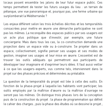
locaux posent ensemble les jalons de leur futur espace public. Ces
temps permettent de tester les futurs usages du lieu : un terrain de
pétanque, une vue panoramique et, pourquoi pas, une ferme urbaine qui
surplomberait la Méditerranée ?
Les enjeux diffèrent selon les trois échelles décrites et les temporalités
consacrées pour mettre en œuvre une démarche participative ne sont
pas les mêmes. La reconquête des espaces publics par ses usagers est
un acte plus politique que d’investir, par exemple, une future
conciergerie. Mais dans tous les cas, la co-construction demande une
projection dans un espace vide ou à-construire. Se projeter dans un
espace, collectivement, signifie penser ses usages et ses modes de
gestion, imaginer ses usages et leur mise en œuvre. L’essentiel est de
trouver les outils adéquats qui permettront aux participants de
développer leur imaginaire et d’exprimer leurs idées. Il faut aussi veiller
à ce que les usagers-experts, vus comme tels, interviennent dans le
projet sur des phases précises et déterminées au préalable.
La question de la temporalité du projet est liée à celle des outils. En
fonction de la phase-projet à laquelle les habitants vont participer, les
outils employés par la maîtrise d’œuvre ou la maîtrise d’ouvrage ne
seront pas les mêmes. On distingue trois phases lors de la conception
puis de la construction du projet : la phase de programmation qui définit
le cahier des charges ; puis la phase des études où se dessine le projet ;